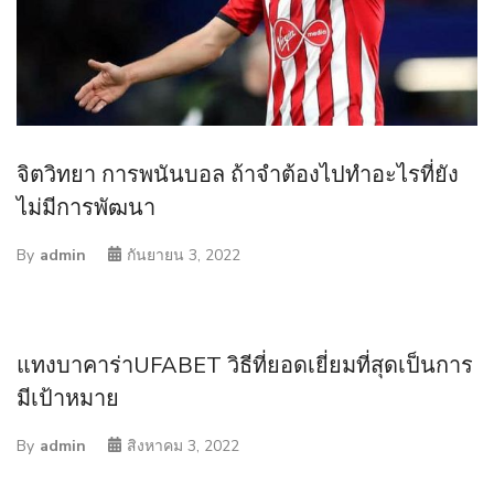
จิตวิทยา การพนันบอล ถ้าจำต้องไปทำอะไรที่ยัง
ไม่มีการพัฒนา
By
admin
กันยายน 3, 2022
แทงบาคาร่าUFABET วิธีที่ยอดเยี่ยมที่สุดเป็นการ
มีเป้าหมาย
By
admin
สิงหาคม 3, 2022