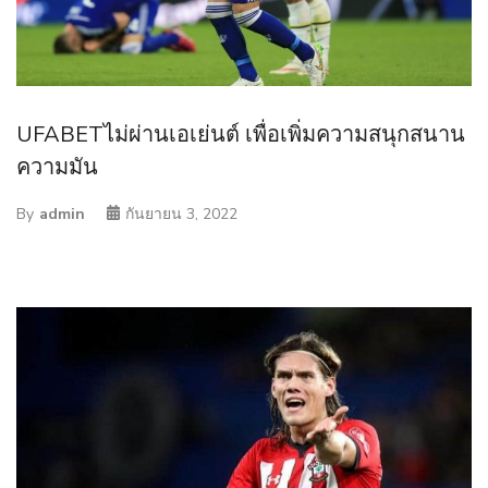
UFABETไม่ผ่านเอเย่นต์ เพื่อเพิ่มความสนุกสนาน
ความมัน
By
admin
กันยายน 3, 2022