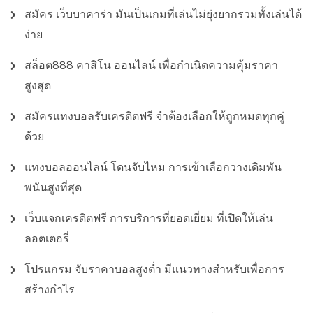
สมัคร เว็บบาคาร่า มันเป็นเกมที่เล่นไม่ยุ่งยากรวมทั้งเล่นได้
ง่าย
สล็อต888 คาสิโน ออนไลน์ เพื่อกำเนิดความคุ้มราคา
สูงสุด
สมัครแทงบอลรับเครดิตฟรี จำต้องเลือกให้ถูกหมดทุกคู่
ด้วย
แทงบอลออนไลน์ โดนจับไหม การเข้าเลือกวางเดิมพัน
พนันสูงที่สุด
เว็บแจกเครดิตฟรี การบริการที่ยอดเยี่ยม ที่เปิดให้เล่น
ลอตเตอรี่
โปรแกรม จับราคาบอลสูงต่ำ มีแนวทางสำหรับเพื่อการ
สร้างกำไร