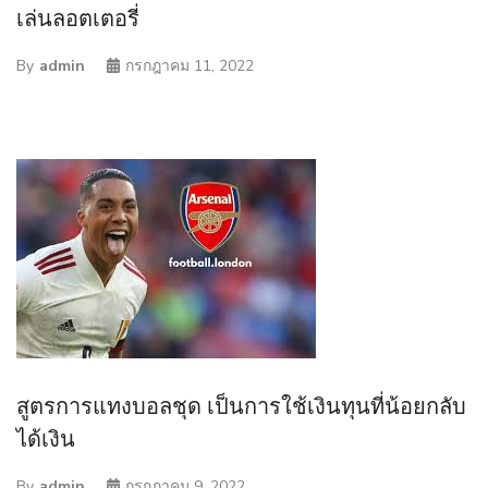
เล่นลอตเตอรี่
By
admin
กรกฎาคม 11, 2022
สูตรการแทงบอลชุด เป็นการใช้เงินทุนที่น้อยกลับ
ได้เงิน
By
admin
กรกฎาคม 9, 2022