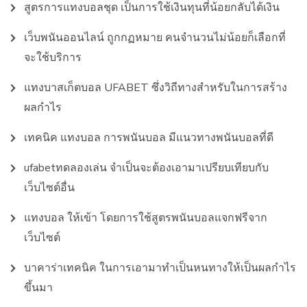
สูตรการแทงบอลชุด เป็นการใช้เงินทุนที่น้อยกลับได้เงิน
เว็บพนันออนไลน์ ถูกกฏหมาย คนจำนวนไม่น้อยก็เลือกที่
จะใช้บริการ
แทงบาสเก็ตบอล UFABET ซึ่งวิถีทางสำหรับในการสร้าง
ผลกำไร
เทคนิค แทงบอล การพนันบอล มีแนวทางพนันบอลที่ดี
ufabetทดลองเล่น จำเป็นจะต้องเอามาเปรียบเทียบกับ
เว็บไซต์อื่น
แทงบอล ให้เข้า โดยการใช้สูตรพนันบอลแจกฟรีจาก
เว็บไซต์
บาคาร่าเทคนิค ในการเอามาทำเป็นหนทางให้เป็นผลกำไร
ขึ้นมา