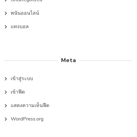
พนันออนไลน์
แทงบอล
Meta
เข้าสู่ระบบ
เข้าฟีด
แสดงความเห็นฟีด
WordPress.org