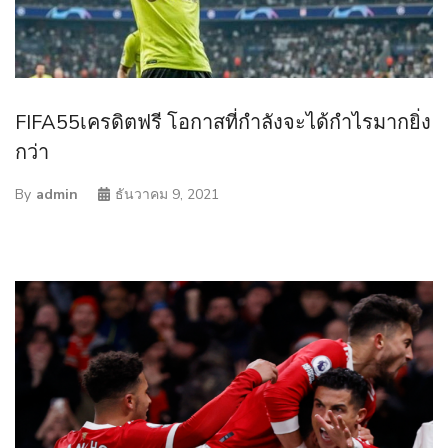
FIFA55เครดิตฟรี โอกาสที่กำลังจะได้กำไรมากยิ่ง
กว่า
By
admin
ธันวาคม 9, 2021