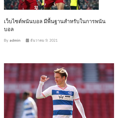
เว็บไซต์พนันบอล มีพื้นฐานสำหรับในการพนัน
บอล
By
admin
ธันวาคม 9, 2021