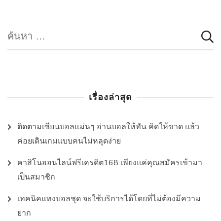
pagination
ค้นหา
สำหรับ:
เรื่องล่าสุด
ติดตามเซียนบอลแม่นๆ อ่านบอลให้ทัน คิดให้ขาด แล้ว
ค่อยเดินเกมแบบคนไม่หลุดง่าย
คาสิโนออนไลน์ฟรีเครดิต168 เพียงแค่คุณสมัครเข้ามา
เป็นสมาชิก
เทคนิคแทงบอลชุด จะใช้บริการได้โดยที่ไม่ต้องมีความ
ยาก