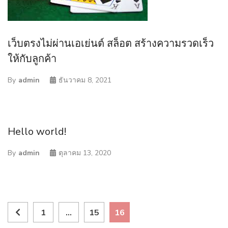
เว็บตรงไม่ผ่านเอเย่นต์ สล็อต สร้างความรวดเร็ว
ให้กับลูกค้า
By
admin
ธันวาคม 8, 2021
Hello world!
By
admin
ตุลาคม 13, 2020
Posts
Page
Page
Page
1
…
15
16