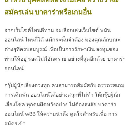
สำหรับ บุคคลที่พอใจไม่เคย ทราบว่าจะ
สมัครเล่น บาคาร่าหรือเกมอื่น
จากเว็บไซต์ไหนดีท่าน จะเลือกเล่นเว็บไซต์ พนัน
ออนไลน์ ไหนก็ได้ แม้กระนั้นจำต้อง มองคุณลักษณะ
ต่างๆที่ครบสมบูรณ์ เพื่อเป็นการรักษาเงิน ลงทุนของ
ท่านให้อยู่ รอดไม่มีอันตราย อย่างที่สุดอีกด้วย บาคาร่า
ออนไลน์
กรุ๊ปผู้นักเสี่ยงดวงทุก คนสามารถสัมผัสกับ อรรถรสเกม
การเดิมพัน ออนไลน์ได้อย่างสนุกที่ไม่ทำ ให้กรุ๊ปผู้นัก
เสี่ยงโชค ทุกคนผิดหวังอย่าง ไม่ต้องสงสัย บาคาร่า
ออนไลน์ w88 ให้ความน่าดึง ดูดใจสำหรับเพื่อ การ
สมัครเข้า