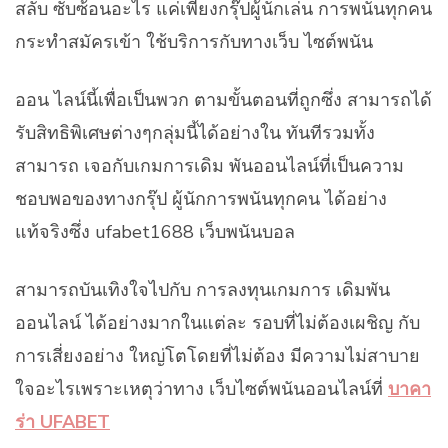
สลับ ซับซ้อนอะไร แค่เพียงกรุ๊ปผู้นักเล่น การพนันทุกคน
กระทำสมัครเข้า ใช้บริการกับทางเว็บ ไซต์พนัน
ออน ไลน์นี้เพื่อเป็นพวก ตามขั้นตอนที่ถูกซึ่ง สามารถได้
รับสิทธิพิเศษต่างๆกลุ่มนี้ได้อย่างใน ทันทีรวมทั้ง
สามารถ เจอกับเกมการเดิม พันออนไลน์ที่เป็นความ
ชอบพอของทางกรุ๊ป ผู้นักการพนันทุกคน ได้อย่าง
แท้จริงซึ่ง ufabet1688 เว็บพนันบอล
สามารถบันเทิงใจไปกับ การลงทุนเกมการ เดิมพัน
ออนไลน์ ได้อย่างมากในแต่ละ รอบที่ไม่ต้องเผชิญ กับ
การเสี่ยงอย่าง ใหญ่โตโดยที่ไม่ต้อง มีความไม่สาบาย
ใจอะไรเพราะเหตุว่าทาง เว็บไซต์พนันออนไลน์ที่
บาคา
ร่า UFABET