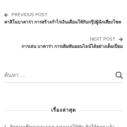
PREVIOUS POST
Post
คาสิโนบาคาร่า การสร้างกำไรเงินเดือนให้กับกรุ๊ปผู้นักเสี่ยงโชค
Navigation
NEXT POST
การเล่น บาคาร่า การเดิมพันออนไลน์ได้อย่างเต็มเปี่ยม
ค้นหา
สำหรับ:
เรื่องล่าสุด