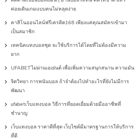
ติดตามเซียนบอลแม่นๆ อ่านบอลให้ทัน คิดให้ขาด แล้ว
ค่อยเดินเกมแบบคนไม่หลุดง่าย
คาสิโนออนไลน์ฟรีเครดิต168 เพียงแค่คุณสมัครเข้ามา
เป็นสมาชิก
เทคนิคแทงบอลชุด จะใช้บริการได้โดยที่ไม่ต้องมีความ
ยาก
UFABETไม่ผ่านเอเย่นต์ เพื่อเพิ่มความสนุกสนาน ความมัน
จิตวิทยา การพนันบอล ถ้าจำต้องไปทำอะไรที่ยังไม่มีการ
พัฒนา
ufabetเว็บแทงบอล วิธีการที่ยอดเยี่ยมด้วยมืออาชีพที่
ชำนาญ
เว็บแทงบอล ราคาดีที่สุด เว็บไซต์มีมาตรฐานการให้บริการ
ที่ดี