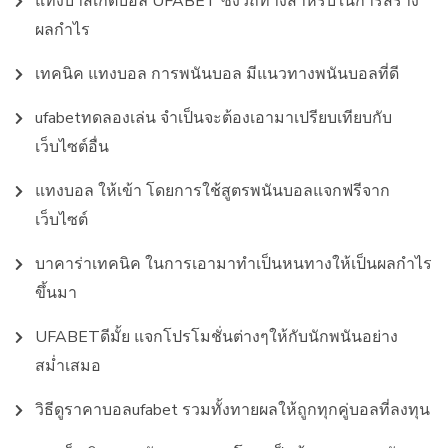
แทงบาสเก็ตบอล UFABET ซึ่งวิถีทางสำหรับในการสร้าง
ผลกำไร
เทคนิค แทงบอล การพนันบอล มีแนวทางพนันบอลที่ดี
ufabetทดลองเล่น จำเป็นจะต้องเอามาเปรียบเทียบกับ
เว็บไซต์อื่น
แทงบอล ให้เข้า โดยการใช้สูตรพนันบอลแจกฟรีจาก
เว็บไซต์
บาคาร่าเทคนิค ในการเอามาทำเป็นหนทางให้เป็นผลกำไร
ขึ้นมา
UFABETดีมั้ย แจกโปรโมชั่นต่างๆให้กับนักพนันอย่าง
สม่ำเสมอ
วิธีดูราคาบอลufabet รวมทั้งทายผลให้ถูกทุกคู่บอลที่ลงทุน