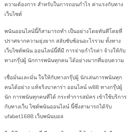
ความต้องการ สำหรับในการถอนกำไร ค่าแรงกับทาง
เว็บไซต์
พนันออนไลน์นี้ก็สามารถทำ เป็นอย่างโดยทันทีโดยที่
ปราศจากความยุ่งยาก สลับซับซ้อนอะไรรวม ทั้งทาง
เว็บไซต์พนัน ออนไลน์นี้ที่มี การจ่ายกำไรค่า จ้างให้กับ
ทางกรุ๊ปผู้ นักการพนันทุกคน ได้อย่างมากที่มอบความ
เชื่อมั่นและมั่น ใจให้กับทางกรุ๊ปผู้ นักเล่นการพนันทุก
คนได้อย่าง แท้จริงบาคาร่า ออนไลน์ w88 ทางกรุ๊ปผู้
นัก การพนันทุกคนที่ได้ กระทำการสมัคร เข้าใช้บริการ
กับทางเว็บ ไซต์พนันออนไลน์ นี้ซึ่งสามารถได้รับ
ufabet1688 เว็บพนันบอล