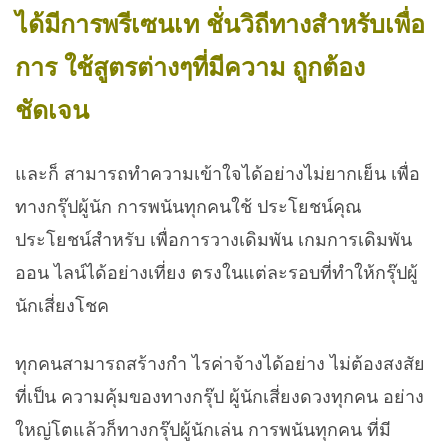
ได้มีการพรีเซนเท ชั่นวิถีทางสำหรับเพื่อ
การ ใช้สูตรต่างๆที่มีความ ถูกต้อง
ชัดเจน
และก็ สามารถทำความเข้าใจได้อย่างไม่ยากเย็น เพื่อ
ทางกรุ๊ปผู้นัก การพนันทุกคนใช้ ประโยชน์คุณ
ประโยชน์สำหรับ เพื่อการวางเดิมพัน เกมการเดิมพัน
ออน ไลน์ได้อย่างเที่ยง ตรงในแต่ละรอบที่ทำให้กรุ๊ปผู้
นักเสี่ยงโชค
ทุกคนสามารถสร้างกำ ไรค่าจ้างได้อย่าง ไม่ต้องสงสัย
ที่เป็น ความคุ้มของทางกรุ๊ป ผู้นักเสี่ยงดวงทุกคน อย่าง
ใหญ่โตแล้วก็ทางกรุ๊ปผู้นักเล่น การพนันทุกคน ที่มี