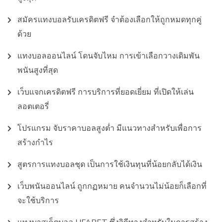
สมัครแทงบอลรับเครดิตฟรี จำต้องเลือกให้ถูกหมดทุกคู่
ด้วย
แทงบอลออนไลน์ โดนจับไหม การเข้าเลือกวางเดิมพัน
พนันสูงที่สุด
เว็บแจกเครดิตฟรี การบริการที่ยอดเยี่ยม ที่เปิดให้เล่น
ลอตเตอรี่
โปรแกรม จับราคาบอลสูงต่ำ มีแนวทางสำหรับเพื่อการ
สร้างกำไร
สูตรการแทงบอลชุด เป็นการใช้เงินทุนที่น้อยกลับได้เงิน
เว็บพนันออนไลน์ ถูกกฏหมาย คนจำนวนไม่น้อยก็เลือกที่
จะใช้บริการ