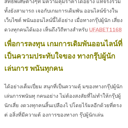
สิทธิพิเศษต่างๆที่ มีความคุ้มราคาได้อย่าง แท้จริงรวม
ทั้งยังสามารถ เจอกับเกมการเดิมพัน ออนไลน์ข้างใน
เว็บไซต์ พนันออนไลน์นี้ได้อย่าง เมื่อทางกรุ๊ปผู้นัก เสี่ยง
ดวงทุกคนได้มอง เห็นถึงวิถีทางสำหรับ
UFABET1168
เพื่อการลงทุน เกมการเดิมพันออนไลน์ที่
เป็นความประทับใจของ ทางกรุ๊ปผู้นัก
เล่นการ พนันทุกคน
ได้อย่างเต็มเปี่ยม สนุกที่เป็นความคุ้ มของทางกรุ๊ปผู้นัก
เล่นการพนันทุ กคนอย่าง ไม่ต้องสงสัยที่ไม่ทำให้กรุ๊ปผู้
นักเสี่ย งดวงทุกคนสิ้นเปลืองไ ปโดยไร้ผลอีกด้วยที่ตรง
ต่ อสิ่งที่มีความต้ องการของทางก รุ๊ปผู้นักเล่น