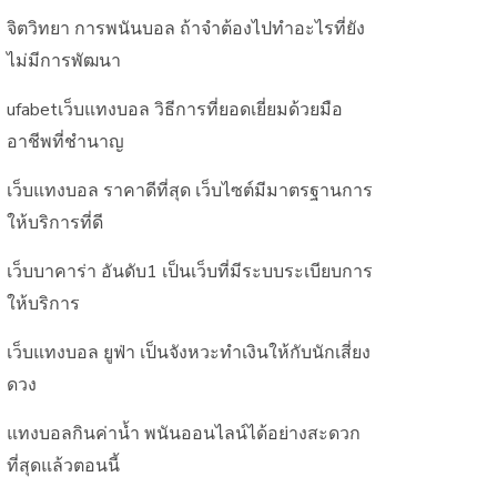
จิตวิทยา การพนันบอล ถ้าจำต้องไปทำอะไรที่ยัง
ไม่มีการพัฒนา
ufabetเว็บแทงบอล วิธีการที่ยอดเยี่ยมด้วยมือ
อาชีพที่ชำนาญ
เว็บแทงบอล ราคาดีที่สุด เว็บไซต์มีมาตรฐานการ
ให้บริการที่ดี
เว็บบาคาร่า อันดับ1 เป็นเว็บที่มีระบบระเบียบการ
ให้บริการ
เว็บแทงบอล ยูฟ่า เป็นจังหวะทำเงินให้กับนักเสี่ยง
ดวง
แทงบอลกินค่าน้ำ พนันออนไลน์ได้อย่างสะดวก
ที่สุดแล้วตอนนี้