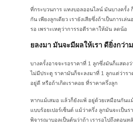
ที่กระบวนการ แทงบอลออนไลน์ มันบางครั้ง ก็
กัน เพียงลูกเดียว เรายังเสียซึ่งถ้าเป็นการเ
รอ เพราะเหตุว่าการรอตีราคาให้มัน ลดน้อ
ยลงมา มันจะมีผลให้เรา ดียิ่งกว่ามา
บางครั้งอาจจะรอราคาที่ 1 ลูกซึ่งมันก็แสดงว่
ไม่มีประตู ราคามันก็จะลงมาที่ 1 ลูกแต่ว่ารา
อยู่ดี หรือถ้าเกิดเราคอย ที่ราคาครึ่งลูก
หากแม้เสมอ แล้วก็ยังแพ้ อยู่ด้วยเหมือนกันแ
แบบร้อยเปอร์เซ็นต์ แม้ว่าครึ่ง ลูกมันจะเป็นร
พิจารณาบอลเป็นต้นว่าถ้า เรารอไปถึงตอนหล