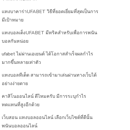
แทงบาคาร่าUFABET วิธีที่ยอดเยี่ยมที่สุดเป็นการ
มีเป้าหมาย
แทงบอลเต็งUFABET มีทริคสำหรับเพื่อการพนัน
บอลกันหน่อย
ufabet ไม่ผ่านเอเยนต์ ได้โอกาสสำเร็จผลกำไร
มากขึ้นหลายเท่าตัว
แทงบอลทีเด็ด สามารถเข้ามาเล่นผ่านทางเว็บได้
อย่างง่ายดาย
คาสิโนออนไลน์ ดีไหมครับ มีการระบุกำไร
ทดแทนที่สูงอีกด้วย
เว็บสอน แทงบอลออนไลน์ เลือกเว็บไซต์ที่ดีนั้น
พนันบอลออนไลน์