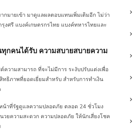
มากมายเข้า มาดูแลผลตอบแทนเพิ่มเติมอีก ไม่ว่า
ค์กรุงศรี แบงค์เกษตรกรไทย แบงค์ทหารไทยและ
ันทุกคนได้รับ ความสบายสบายความ
ซต์ความสามารถ ที่จะไม่มีการ ระงับปรับแต่งเพื่อ
ิทธิภาพที่ยอดเยี่ยมสำหรับ สำหรับการทำเงิน
ล
้าที่รัฐดูแลความปลอดภัย ตลอด 24 ชั่วโมง
ล อำนวยความสะดวก ความปลอดภัย ให้นักเสี่ยงโชค
ม