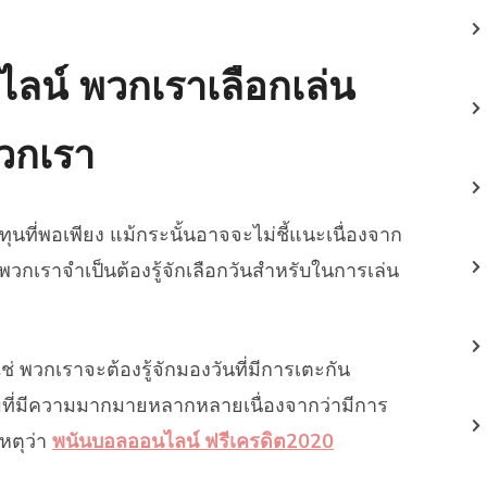
น์ พวกเราเลือกเล่น
วกเรา
นที่พอเพียง แม้กระนั้นอาจจะไม่ชี้แนะเนื่องจาก
นพวกเราจำเป็นต้องรู้จักเลือกวันสำหรับในการเล่น
ใช่ พวกเราจะต้องรู้จักมองวันที่มีการเตะกัน
มที่มีความมากมายหลากหลายเนื่องจากว่ามีการ
เหตุว่า
พนันบอลออนไลน์ ฟรีเครดิต2020