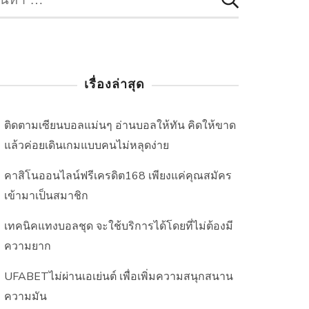
ำหรับ:
เรื่องล่าสุด
ติดตามเซียนบอลแม่นๆ อ่านบอลให้ทัน คิดให้ขาด
แล้วค่อยเดินเกมแบบคนไม่หลุดง่าย
คาสิโนออนไลน์ฟรีเครดิต168 เพียงแค่คุณสมัคร
เข้ามาเป็นสมาชิก
เทคนิคแทงบอลชุด จะใช้บริการได้โดยที่ไม่ต้องมี
ความยาก
UFABETไม่ผ่านเอเย่นต์ เพื่อเพิ่มความสนุกสนาน
ความมัน