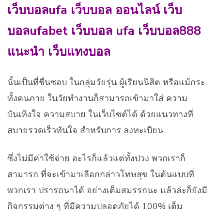
เว็บบอลufa เว็บบอล ออนไลน์ เว็บ
บอลufabet เว็บบอล ufa เว็บบอล888
แนะนำ เว็บแทงบอล
นั้นเป็นที่ชื่นชอบ ในกลุ่มวัยรุ่น ผู้เรียนนิสิต หรือแม้กระ
ทั้งคนภาย ในวัยทำงานก็สามารถเข้ามาใส่ ความ
บันเทิงใจ ความสบาย ในเว็บไซต์ได้ ด้วยแนวทางที่
สบายรวดเร็วทันใจ สำหรับการ ลงทะเบียน
ซึ่งไม่มีค่าใช้จ่าย อะไรก็แล้วแต่ทั้งปวง พวกเราก็
สามารถ ที่จะเข้ามาเลือกกล่าวโทษสุข ในต้นแบบที่
พวกเรา ปรารถนาได้ อย่างเต็มสมรรถนะ แล้วล่ะก็ยังมี
กิจกรรมต่าง ๆ ที่มีความปลอดภัยได้ 100% เต็ม