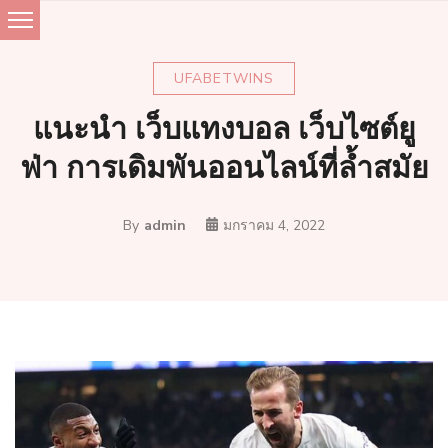
Skip
to
content
UFABETWINS
แนะนำ เว็บแทงบอล เว็บไซต์ยู
ฟ่า การเดิมพันออนไลน์ที่ล้ำสมัย
By
admin
มกราคม 4, 2022