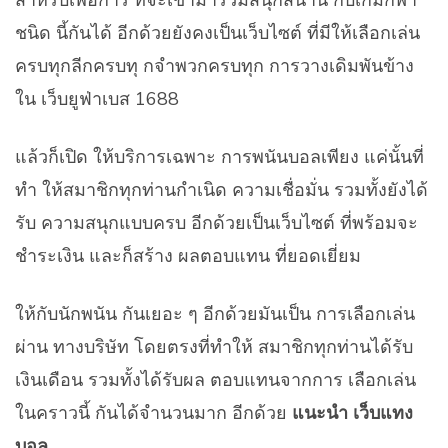
สำหรับเพื่อการ ที่จะเข้ามาร่วมสนุกสนาน กับเกมกีฬา
ชนิด นี้กันได้ อีกด้วยยังคงเป็นเว็บไซต์ ที่มีให้เลือกเล่น
ครบทุกลีกครบทุ กจำพวกครบทุก การวางเดิมพันข้าง
ใน เว็บยูฟ่าเบส 1688
แล้วก็เปิด ให้บริการเฉพาะ การพนันบอลเพียง แค่นั้นที่
ทำ ให้สมาชิกทุกท่านกำเนิด ความเชื่อมั่น รวมทั้งยังได้
รับ ความสนุกแบบครบ อีกด้วยเป็นเว็บไซต์ ที่พร้อมจะ
ชำระเงิน และก็สร้าง ผลตอบแทน ที่ยอดเยี่ยม
ให้กับนักพนัน กันเยอะ ๆ อีกด้วยมันเป็น การเลือกเล่น
ผ่าน ทางบริษัท โดยตรงที่ทำให้ สมาชิกทุกท่านได้รับ
เงินเดือน รวมทั้งได้รับผล ตอบแทนจากการ เลือกเล่น
ในคราวนี้ กันได้จำนวนมาก อีกด้วย
แนะนำ เว็บแทง
บอล