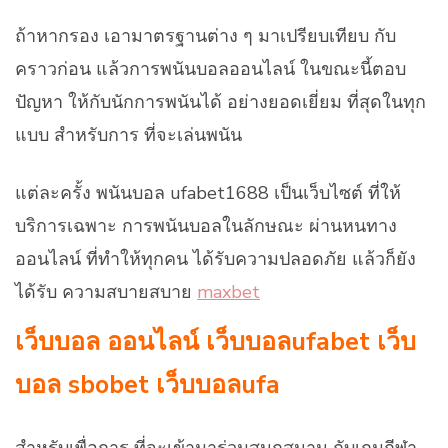
ถ้าหากรอง เอามาตรฐานต่าง ๆ มาเปรียบเทียบ กับ
คราวก่อน แล้วการพนันบอลออนไลน์ ในขณะนี้ตอบ
ปัญหา ให้กับนักการพนันได้ อย่างยอดเยี่ยม ที่สุดในทุก
แบบ สำหรับการ ที่จะเล่นพนัน
แต่ละครั้ง พนันบอล ufabet1688 เป็นเว็บไซต์ ที่ให้
บริการเฉพาะ การพนันบอลในลักษณะ ผ่านหนทาง
ออนไลน์ ที่ทำให้ทุกคน ได้รับความปลอดภัย แล้วก็ยัง
ได้รับ ความสบายสบาย
maxbet
เว็บบอล ออนไลน์ เว็บบอลufabet เว็บ
บอล sbobet เว็บบอลufa