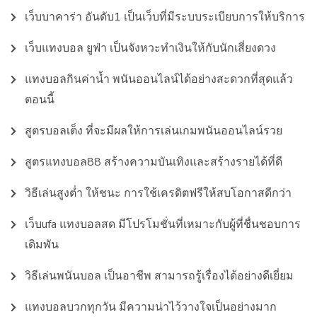
เว็บบาคาร่า อันดับ1 เป็นเว็บที่มีระบบระเบียบการให้บริการ
เว็บแทงบอล ยูฟ่า เป็นจังหวะทำเงินให้กับนักเสี่ยงดวง
แทงบอลกินค่าน้ำ พนันออนไลน์ได้อย่างสะดวกที่สุดแล้ว
ตอนนี้
สูตรบอลเต็ง ที่จะมีผลให้การเล่นเกมพนันออนไลน์รวย
สูตรแทงบอล88 สร้างความบันเทิงและสร้างรายได้ที่ดี
วิธีเล่นสูงต่ำ ให้ชนะ การใช้เครดิตฟรีให้สบโอกาสดีกว่า
เว็บufa แทงบอลสด มีโปรโมชั่นที่เหมาะกับผู้ที่ชื่นชอบการ
เดิมพัน
วิธีเล่นพนันบอล เป็นอาชีพ สามารถรู้เรื่องได้อย่างดีเยี่ยม
แทงบอลบวกทุกวัน มีความน่าไว้วางใจเป็นอย่างมาก