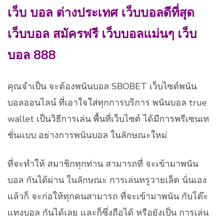
เว็บ บอล ต่างประเทศ เว็บบอลดีที่สุด
เว็บบอล สมัครฟรี เว็บบอลแม่นๆ เว็บ
บอล 888
คุณจำเป็น จะต้องพนันบอล SBOBET เว็บไซต์พนัน
บอลออนไลน์ ที่เอาใจใส่ทุกการบริการ พนันบอล true
wallet เป็นวิธีการเล่น พื้นที่เว็บไซต์ ได้มีการพรีเซนเท
ชั่นแบบ อย่างการพนันบอล ในลักษณะใหม่
ที่จะทำให้ สมาชิกทุกท่าน สามารถที่ จะเข้ามาพนัน
บอล กันได้ผ่าน ในลักษณะ การเล่นทรูวายเล็ต นั่นเอง
แล้วก็ จะก่อให้ทุกคนสามารถ ที่จะเข้ามาพนัน กับโต๊ะ
แทงบอล กันได้เลย และก็ซึ่งถือได้ หรือยังเป็น การเล่น