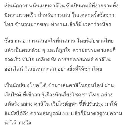
เป็นนักการ พนันแบบคาสิโน ซึ่งเป็นเกมส์ที่ง่ายรวมทั้ง
มีความรวดเร็ว สำหรับการเล่น ในแต่ละครั้งซึ่งชาว
ไทย จำนวนมากชอบ ทำงานแล้วก็มี เวลาว่างน้อย
ซึ่งยากต่อ การเล่นอะไรที่มันนาน โดยนิสัยชาวไทย
แล้วเป็นคนกล้วย ๆ และก็ถูกใจ ความธรรมดาและก็
รวดเร็ว ทันใจ เกลียดชัง การรอคอยเกมส์ คาสิโน
ออนไลน์ ก็เลยเหมาะสม อย่างยิ่งที่ให้ชาวไทย
เป็นนักเสี่ยงโชค ได้เข้ามาเล่นคาสิโนออนไลน์ ผ่าน
เว็บไซต์ ที่เข้าอก รู้เรื่องนักเสี่ยงโชคชาวไทย อย่าง
แท้จริง อย่าง คาสิโน เว็บไซต์ยูฟ่า นี้ที่ปรับปรุง มาให้
สัมผัสได้ถึง ความสมบูรณ์แบบ แล้วก็มีมาตรฐาน ความ
น่าไว้ วางใจ