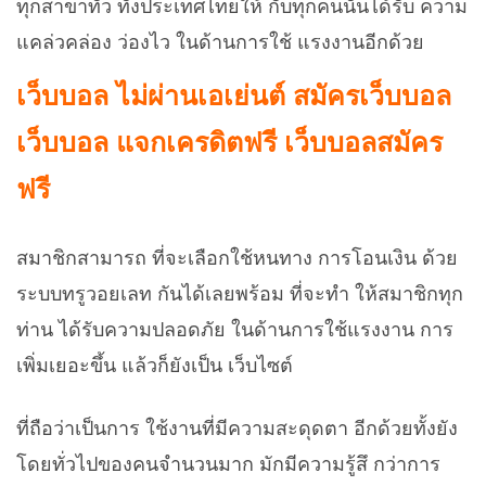
ทุกสาขาทั่ว ทั้งประเทศไทยให้ กับทุกคนนั้นได้รับ ความ
แคล่วคล่อง ว่องไว ในด้านการใช้ แรงงานอีกด้วย
เว็บบอล ไม่ผ่านเอเย่นต์ สมัครเว็บบอล
เว็บบอล แจกเครดิตฟรี เว็บบอลสมัคร
ฟรี
สมาชิกสามารถ ที่จะเลือกใช้หนทาง การโอนเงิน ด้วย
ระบบทรูวอยเลท กันได้เลยพร้อม ที่จะทำ ให้สมาชิกทุก
ท่าน ได้รับความปลอดภัย ในด้านการใช้แรงงาน การ
เพิ่มเยอะขึ้น แล้วก็ยังเป็น เว็บไซต์
ที่ถือว่าเป็นการ ใช้งานที่มีความสะดุดตา อีกด้วยทั้งยัง
โดยทั่วไปของคนจำนวนมาก มักมีความรู้สึ กว่าการ