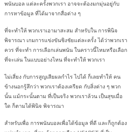
พนันบอล แต่ละครั้งพวกเรา อาจจะต้องมกมุ่นอยู่กับ
การหาข้อมูล ที่ได้มาจากสื่อต่าง ๆ
ที่จะทำให้ พวกเราเอามาสะสม สำหรับใน การพินิจ
พิจารณา เกมการแข่งขันชิงชัยแต่ละครั้ง ได้ว่าพวกเรา
ควร ที่จะทำ การเลือกเล่นพนัน ในคราวนี้ไหมหรือเลือก
ที่จะเล่น ในแบบอย่างไหน ที่จะทำให้ พวกเรา
ไม่เสี่ยง กับการสูญเสียผลกำไร ไปได้ ก็เลยทำให้ คน
ข้างนอกรู้สึกว่า พวกเราต้องเครียด กับสิ่งต่าง ๆ พวก
นั้น แม้กระนั้นตาม ที่เป็นจริง พวกเราล้วน เป็นสุขเมื่อ
ใด ก็ตามได้พินิจ พิจารณา
สำหรับเพื่อ การพนันบอลเพื่อได้ข้อมูล ที่ดี และก็ถูกต้อง