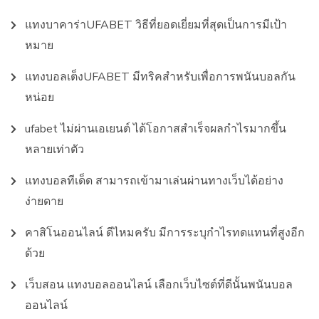
แทงบาคาร่าUFABET วิธีที่ยอดเยี่ยมที่สุดเป็นการมีเป้า
หมาย
แทงบอลเต็งUFABET มีทริคสำหรับเพื่อการพนันบอลกัน
หน่อย
ufabet ไม่ผ่านเอเยนต์ ได้โอกาสสำเร็จผลกำไรมากขึ้น
หลายเท่าตัว
แทงบอลทีเด็ด สามารถเข้ามาเล่นผ่านทางเว็บได้อย่าง
ง่ายดาย
คาสิโนออนไลน์ ดีไหมครับ มีการระบุกำไรทดแทนที่สูงอีก
ด้วย
เว็บสอน แทงบอลออนไลน์ เลือกเว็บไซต์ที่ดีนั้นพนันบอล
ออนไลน์