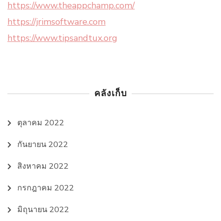
https://www.theappchamp.com/
https://jrimsoftware.com
https://www.tipsandtux.org
คลังเก็บ
ตุลาคม 2022
กันยายน 2022
สิงหาคม 2022
กรกฎาคม 2022
มิถุนายน 2022