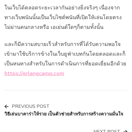
ในเว็บได้ตลอดระยะเวลากันอย่างยิ่งจริงๆ เนื่องจาก
ทางเว็บพนันนั้นเป็นเว็บไซต์พนันที่เปิดให้เล่นโดยตรง
ไม่ผ่านคนกลางหรือ เอเย่นต์ใดๆก็ตามทั้งนั้น
และก็มีความสบายเร็วสำหรับการที่ได้รับความพอใจ
เข้ามาใช้บริการข้างในเว็บยูฟ่าเบทกันโดยตลอดและก็
เป็นหนทางสำหรับในการดำเนินการที่ยอดเยี่ยมอีกด้วย
https://erlangcamp.com
PREVIOUS POST
Post
วิธีเล่นบาคาร่าให้รวย เป็นตัวช่วยสำหรับการสร้างความมั่นใจ
Navigation
NEXT POST