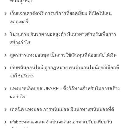
พนันสูงที่สุด
เว็บแจกเครดิตฟรี การบริการที่ยอดเยี่ยม ที่เปิดให้เล่น
ลอตเตอรี่
โปรแกรม จับราคาบอลสูงต่ำ มีแนวทางสำหรับเพื่อการ
สร้างกำไร
สูตรการแทงบอลชุด เป็นการใช้เงินทุนที่น้อยกลับได้เงิน
เว็บพนันออนไลน์ ถูกกฏหมาย คนจำนวนไม่น้อยก็เลือกที่
จะใช้บริการ
แทงบาสเก็ตบอล UFABET ซึ่งวิถีทางสำหรับในการสร้าง
ผลกำไร
เทคนิค แทงบอล การพนันบอล มีแนวทางพนันบอลที่ดี
ufabetทดลองเล่น จำเป็นจะต้องเอามาเปรียบเทียบกับ