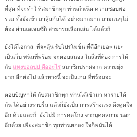
ที่สุด ที่จะทำใ ห้สมาชิกทุก ท่านกำเนิด ความชอบพอ
รวม ทั้งยังเข้า มาลุ้นกันได้ อย่างมากมาก มายแน่ๆไม่
ต้อง ผ่านเอเจนซี่ก็ สามารถเลือกเล่น ได้แล้วก็
ยังได้โอกาส ที่จะลุ้น รับโปรโมชั่น ที่ดีอีกเยอะ แยะ
เป็นเว็บ พนันที่พร้อม จะตอบสนอง ในสิ่งที่ต้อง การให้
กับ
แทงบอลปป คืออะไร
สมาชิกปราศจาก ความยุ่ง
ยาก อีกต่อไป แล้วทางนี้ จะเป็นเกม ที่พร้อมจะ
ตอบปัญหาให้ กับสมาชิกทุก ท่านได้เข้ามา หารายได้
กัน ได้อย่างราบรื่น แล้วก็ยังเป็น การสร้างแรง ดึงดูดใจ
อีก ด้วยและก็ ยังไม่มี การคดโกง จากบุคคลภาย นอก
อีกด้วย เพียงสมาชิก ทุกท่านตกลง ใจก็พนันได้