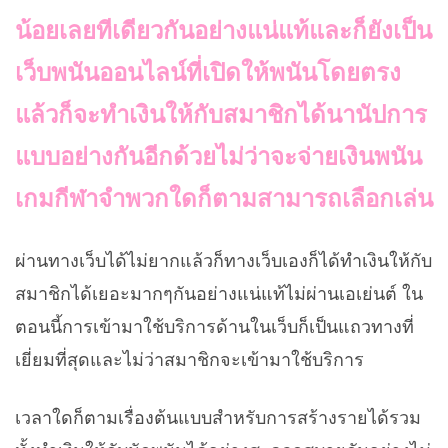
น้อยเลยทีเดียวกันอย่างแน่แท้และก็ยังเป็น
เว็บพนันออนไลน์ที่เปิดให้พนันโดยตรง
แล้วก็จะทำเงินให้กับสมาชิกได้นานัปการ
แบบอย่างกันอีกด้วยไม่ว่าจะจ่ายเงินพนัน
เกมกีฬาจำพวกใดก็ตามสามารถเลือกเล่น
ผ่านทางเว็บได้ไม่ยากแล้วก็ทางเว็บเองก็ได้ทำเงินให้กับ
สมาชิกได้เยอะมากๆกันอย่างแน่แท้ไม่ผ่านเอเย่นต์ ใน
ตอนนี้การเข้ามาใช้บริการด้านในเว็บก็เป็นแถวทางที่
เยี่ยมที่สุดและไม่ว่าสมาชิกจะเข้ามาใช้บริการ
เวลาใดก็ตามเรื่องต้นแบบสำหรับการสร้างรายได้รวม