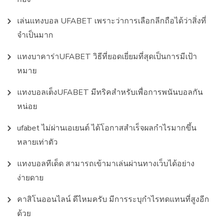
เล่นแทงบอล UFABET เพราะว่าการเลือกลีกถือได้ว่าสิ่งที่
จำเป็นมาก
แทงบาคาร่าUFABET วิธีที่ยอดเยี่ยมที่สุดเป็นการมีเป้า
หมาย
แทงบอลเต็งUFABET มีทริคสำหรับเพื่อการพนันบอลกัน
หน่อย
ufabet ไม่ผ่านเอเยนต์ ได้โอกาสสำเร็จผลกำไรมากขึ้น
หลายเท่าตัว
แทงบอลทีเด็ด สามารถเข้ามาเล่นผ่านทางเว็บได้อย่าง
ง่ายดาย
คาสิโนออนไลน์ ดีไหมครับ มีการระบุกำไรทดแทนที่สูงอีก
ด้วย