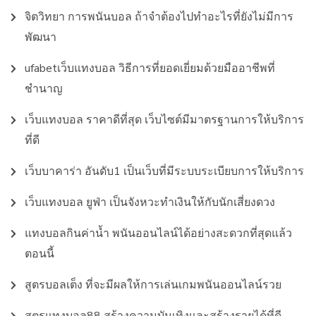
จิตวิทยา การพนันบอล ถ้าจำต้องไปทำอะไรที่ยังไม่มีการ
พัฒนา
ufabetเว็บแทงบอล วิธีการที่ยอดเยี่ยมด้วยมืออาชีพที่
ชำนาญ
เว็บแทงบอล ราคาดีที่สุด เว็บไซต์มีมาตรฐานการให้บริการ
ที่ดี
เว็บบาคาร่า อันดับ1 เป็นเว็บที่มีระบบระเบียบการให้บริการ
เว็บแทงบอล ยูฟ่า เป็นจังหวะทำเงินให้กับนักเสี่ยงดวง
แทงบอลกินค่าน้ำ พนันออนไลน์ได้อย่างสะดวกที่สุดแล้ว
ตอนนี้
สูตรบอลเต็ง ที่จะมีผลให้การเล่นเกมพนันออนไลน์รวย