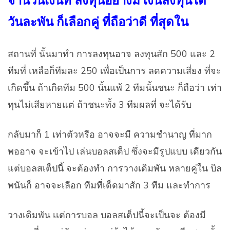
จำนวนเงินที่ ลงทุนอย่างมี เงินลงทุนได้
วันละพัน ก็เลือกคู่ ที่ถือว่าดี ที่สุดใน
สถานที่ นั้นมาทำ การลงทุนอาจ ลงทุนสัก 500 และ 2
ทีมที่ เหลือก็ทีมละ 250 เพื่อเป็นการ ลดความเสี่ยง ที่จะ
เกิดขึ้น ถ้าเกิดทีม 500 นั้นแพ้ 2 ทีมนั้นชนะ ก็ถือว่า เท่า
ทุนไม่เสียหายแต่ ถ้าชนะทั้ง 3 ทีมผลที่ จะได้รับ
กลับมาก็ 1 เท่าตัวหรือ อาจจะมี ความชำนาญ ที่มาก
พออาจ จะเข้าไป เล่นบอลสเต็ป ซึ่งจะมีรูปแบบ เดียวกัน
แต่บอลสเต็ปนี้ จะต้องทำ การวางเดิมพัน หลายคู่ใน บิล
พนันก็ อาจจะเลือก ทีมที่เด็ดมาสัก 3 ทีม และทำการ
วางเดิมพัน เเต่การบอล บอลสเต็ปนี้จะเป็นจะ ต้องมี