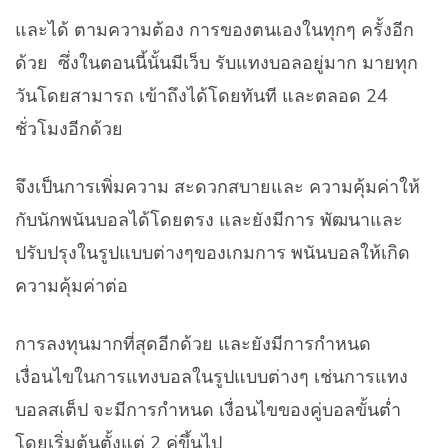
และได้ ตามความต้อง การของตนเองในทุกๆ ครั้งอีก
ด้วย ซึ่งในตอนนี้นั้นมีเว็บ รับแทงบอลอยู่มาก มายทุก
วันโดยสามารถ เข้าถึงได้โดยทันที และตลอด 24
ชั่วโมงอีกด้วย
จึงเป็นการเพิ่มความ สะดวกสบายและ ความคุ้มค่าให้
กับนักพนันบอลได้โดยตรง และยังมีการ พัฒนาและ
ปรับปรุงในรูปแบบต่างๆของเกมการ พนันบอลให้เกิด
ความคุ้มค่าต่อ
การลงทุนมากที่สุดอีกด้วย และยังมีการกำหนด
เงื่อนไขในการแทงบอลในรูปแบบต่างๆ เช่นการแทง
บอลสเต็ป จะมีการกำหนด เงื่อนไขของคู่บอลขั้นต่ำ
โดยเริ่มต้นตั้งแต่ 2 คู่ขึ้นไป