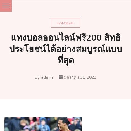
Skip
to
content
แทงบอล
แทงบอลออนไลน์ฟรี200 สิทธิ
ประโยชน์ได้อย่างสมบูรณ์แบบ
ที่สุด
By
admin
มกราคม 31, 2022