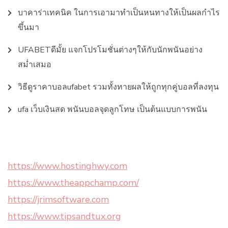
บาคาร่าเทคนิค ในการเอามาทำเป็นหนทางให้เป็นผลกำไร
ขึ้นมา
UFABETดีมั้ย แจกโปรโมชั่นต่างๆให้กับนักพนันอย่าง
สม่ำเสมอ
วิธีดูราคาบอลufabet รวมทั้งทายผลให้ถูกทุกคู่บอลที่ลงทุน
ufa เว็บเงินสด พนันบอลจุดลูกโทษ เป็นต้นแบบการพนัน
https://www.hostinghwy.com
https://www.theappchamp.com/
https://jrimsoftware.com
https://www.tipsandtux.org