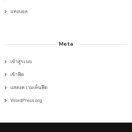
แทงบอล
Meta
เข้าสู่ระบบ
เข้าฟีด
แสดงความเห็นฟีด
WordPress.org