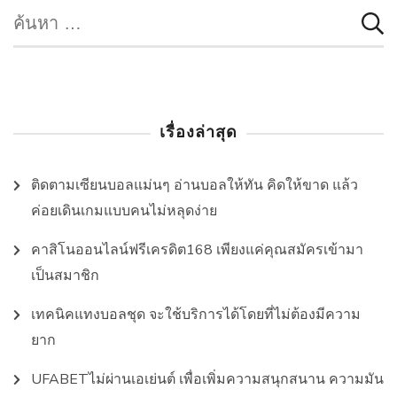
ค้นหา
สำหรับ:
เรื่องล่าสุด
ติดตามเซียนบอลแม่นๆ อ่านบอลให้ทัน คิดให้ขาด แล้ว
ค่อยเดินเกมแบบคนไม่หลุดง่าย
คาสิโนออนไลน์ฟรีเครดิต168 เพียงแค่คุณสมัครเข้ามา
เป็นสมาชิก
เทคนิคแทงบอลชุด จะใช้บริการได้โดยที่ไม่ต้องมีความ
ยาก
UFABETไม่ผ่านเอเย่นต์ เพื่อเพิ่มความสนุกสนาน ความมัน