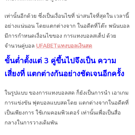
เท่านั้นอีกด้วย ซึ่งเป็นเงื่อนไขที่ น่าสนใจที่สุดใน เวลานี้
อย่างแน่นอน โดยแตกต่างจาก ในอดีตที่โต๊ะ พนันบอล
มีการกำหนดเงื่อนไขของ การแทงบอลสเต็ป ด้วย
จำนวนคู่บอล
UFABETแทงบอลเงินสด
ขั้นต่ำตั้งแต่ 3 คู่ขึ้นไปจึงเป็น ความ
เสี่ยงที่ แตกต่างกันอย่างชัดเจนอีกครั้ง
ในรูปแบบ ของการแทงบอลสด ก็ยังเป็นการนำ เอาเกม
การแข่งขัน ฟุตบอลแบบสดโดย แตกต่างจากในอดีตที่
เป็นเพียงการ ใช้เกมคอมพิวเตอร์ เท่านั้นเพื่อเป็นสื่อ
กลางในการวางเดิมพัน