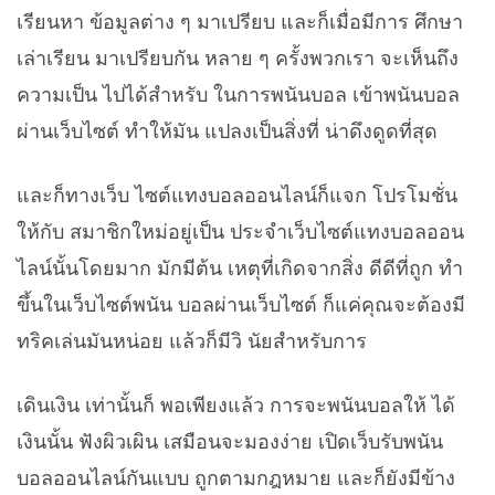
เรียนหา ข้อมูลต่าง ๆ มาเปรียบ และก็เมื่อมีการ ศึกษา
เล่าเรียน มาเปรียบกัน หลาย ๆ ครั้งพวกเรา จะเห็นถึง
ความเป็น ไปได้สำหรับ ในการพนันบอล เข้าพนันบอล
ผ่านเว็บไซต์ ทำให้มัน แปลงเป็นสิ่งที่ น่าดึงดูดที่สุด
และก็ทางเว็บ ไซต์แทงบอลออนไลน์ก็แจก โปรโมชั่น
ให้กับ สมาชิกใหม่อยู่เป็น ประจำเว็บไซต์แทงบอลออน
ไลน์นั้นโดยมาก มักมีต้น เหตุที่เกิดจากสิ่ง ดีดีที่ถูก ทำ
ขึ้นในเว็บไซต์พนัน บอลผ่านเว็บไซต์ ก็แค่คุณจะต้องมี
ทริคเล่นมันหน่อย แล้วก็มีวิ นัยสำหรับการ
เดินเงิน เท่านั้นก็ พอเพียงแล้ว การจะพนันบอลให้ ได้
เงินนั้น ฟังผิวเผิน เสมือนจะมองง่าย เปิดเว็บรับพนัน
บอลออนไลน์กันแบบ ถูกตามกฎหมาย และก็ยังมีข้าง