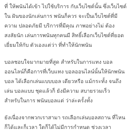
ที่ ให้พนันได้เข้า ไปใช้บริการ กับเว็บไซต์นั้น ซึ่งเว็บไซต์
ใน ฝันของนักเล่นการ พนันก็ควร จะเป็นเว็บไซต์ที่มี
ความ ปลอดภัยมี บริการที่มีคุณ ภาพอย่างไม่ ต้อง
สงสัยนัก เล่นการพนันทุกคนมี สิทธิ์เลือกเว็บไซต์ที่ยอด
เยี่ยมให้กับ ตัวเองแต่ว่า ที่ทำให้นักพนัน
บอลชอบใจมากมายที่สูด สำหรับในการแทง บอล
ออนไลน์ก็คือการที่เว็บแทง บอลออนไลน์นั้นให้นักพนัน
บอล ได้เลือกเล่นแบบบอล เดียวหรือ แม้กระทั้ง จนถึง
เล่น บอลแบบ ชุดแล้วก็ ยังมีความ สบายรวมเร็ว
สำหรับในการ พนันบอลแต่ ว่าล่ะครั้งทั้ง
ยังเนื่องจากพวกเราสามา รถเลือกเล่นบอลสถาน ที่ไหน
ก็ได้และก็เวลา ใดก็ได้ไม่มีการกำหนด ช่วงเวลา