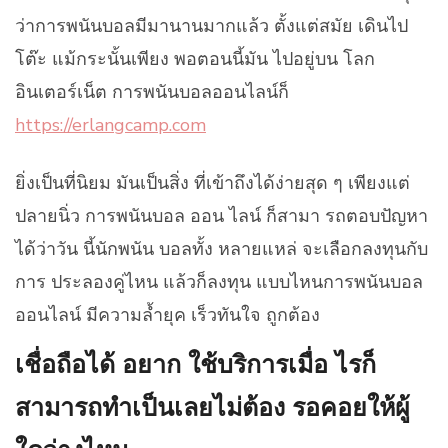
ว่าการพนันบอลมีมานานมากแล้ว ตั้งแต่สมัย เดินไป
โต๊ะ แม้กระนั้นเพียง พอตอนนี้มัน ไปอยู่บน โลก
อินเตอร์เน็ต การพนันบอลออนไลน์ก็
https://erlangcamp.com
ยิ่งเป็นที่นิยม มันเป็นสิ่ง ที่เข้าถึงได้ง่ายสุด ๆ เพียงแต่
ปลายนิ่ว การพนันบอล ออน ไลน์ ก็สามา รถตอบปัญหา
ได้ว่าวัน นี้นักพนัน บอลทั้ง หลายแหล่ จะเลือกลงทุนกับ
การ ประลองคู่ไหน แล้วก็ลงทุน แบบไหนการพนันบอล
ออนไลน์ มีความล้ำยุค เร็วทันใจ ถูกต้อง
เชื่อถือได้ อยาก ใช้บริการเมื่อ ไรก็
สามารถทำเป็นเลยไม่ต้อง รอคอยให้ผู้