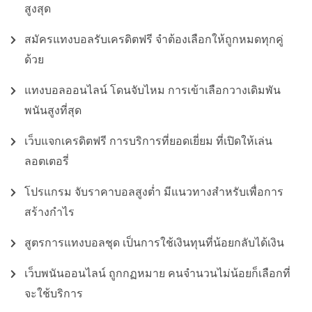
สูงสุด
สมัครแทงบอลรับเครดิตฟรี จำต้องเลือกให้ถูกหมดทุกคู่
ด้วย
แทงบอลออนไลน์ โดนจับไหม การเข้าเลือกวางเดิมพัน
พนันสูงที่สุด
เว็บแจกเครดิตฟรี การบริการที่ยอดเยี่ยม ที่เปิดให้เล่น
ลอตเตอรี่
โปรแกรม จับราคาบอลสูงต่ำ มีแนวทางสำหรับเพื่อการ
สร้างกำไร
สูตรการแทงบอลชุด เป็นการใช้เงินทุนที่น้อยกลับได้เงิน
เว็บพนันออนไลน์ ถูกกฏหมาย คนจำนวนไม่น้อยก็เลือกที่
จะใช้บริการ