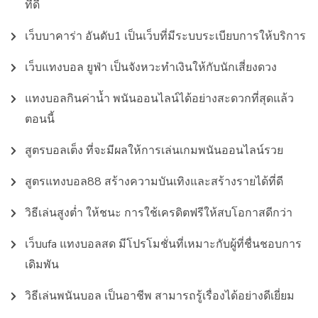
ที่ดี
เว็บบาคาร่า อันดับ1 เป็นเว็บที่มีระบบระเบียบการให้บริการ
เว็บแทงบอล ยูฟ่า เป็นจังหวะทำเงินให้กับนักเสี่ยงดวง
แทงบอลกินค่าน้ำ พนันออนไลน์ได้อย่างสะดวกที่สุดแล้ว
ตอนนี้
สูตรบอลเต็ง ที่จะมีผลให้การเล่นเกมพนันออนไลน์รวย
สูตรแทงบอล88 สร้างความบันเทิงและสร้างรายได้ที่ดี
วิธีเล่นสูงต่ำ ให้ชนะ การใช้เครดิตฟรีให้สบโอกาสดีกว่า
เว็บufa แทงบอลสด มีโปรโมชั่นที่เหมาะกับผู้ที่ชื่นชอบการ
เดิมพัน
วิธีเล่นพนันบอล เป็นอาชีพ สามารถรู้เรื่องได้อย่างดีเยี่ยม