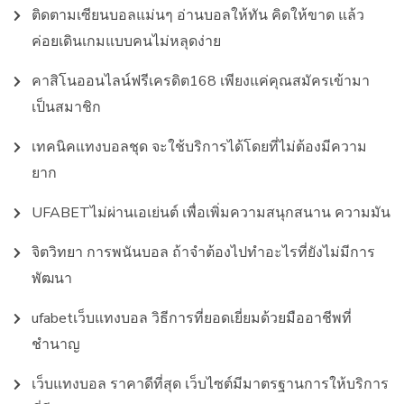
ติดตามเซียนบอลแม่นๆ อ่านบอลให้ทัน คิดให้ขาด แล้ว
ค่อยเดินเกมแบบคนไม่หลุดง่าย
คาสิโนออนไลน์ฟรีเครดิต168 เพียงแค่คุณสมัครเข้ามา
เป็นสมาชิก
เทคนิคแทงบอลชุด จะใช้บริการได้โดยที่ไม่ต้องมีความ
ยาก
UFABETไม่ผ่านเอเย่นต์ เพื่อเพิ่มความสนุกสนาน ความมัน
จิตวิทยา การพนันบอล ถ้าจำต้องไปทำอะไรที่ยังไม่มีการ
พัฒนา
ufabetเว็บแทงบอล วิธีการที่ยอดเยี่ยมด้วยมืออาชีพที่
ชำนาญ
เว็บแทงบอล ราคาดีที่สุด เว็บไซต์มีมาตรฐานการให้บริการ