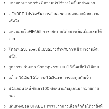
แทงบอลบวกทุกวัน มีความน่าไว้วางใจเป็นอย่างมาก
UFABET โปรโมชั่น การอำนวยความสะดวกด้วยความ
จริงใจ
แทงบอลเว็บFIFA55 การผลิตรายได้อย่างเต็มเปี่ยมเล่นได้
ง่าย
โหลดแอปufabet มีแบบอย่างสำหรับการเข้ามาจ่ายเงิน
พนัน
สูตรการเล่นบอล นักลงทุน รวย100 ไว้เนื้อเชื่อใจได้เลย
สล็อต ได้เงิน ได้โอกาสได้เงินจากการลงทุนกับเว็บ
พนันออนไลน์ ขั้นต่ำ100 ซึ่งสบายกับผู้เล่นมากมายก่าย
กอง
เล่นแทงบอล UFABET เพราะว่าการเลือกลีกถือได้ว่าสิ่งที่