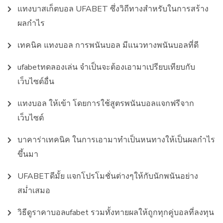
แทงบาสเก็ตบอล UFABET ซึ่งวิถีทางสำหรับในการสร้าง
ผลกำไร
เทคนิค แทงบอล การพนันบอล มีแนวทางพนันบอลที่ดี
ufabetทดลองเล่น จำเป็นจะต้องเอามาเปรียบเทียบกับ
เว็บไซต์อื่น
แทงบอล ให้เข้า โดยการใช้สูตรพนันบอลแจกฟรีจาก
เว็บไซต์
บาคาร่าเทคนิค ในการเอามาทำเป็นหนทางให้เป็นผลกำไร
ขึ้นมา
UFABETดีมั้ย แจกโปรโมชั่นต่างๆให้กับนักพนันอย่าง
สม่ำเสมอ
วิธีดูราคาบอลufabet รวมทั้งทายผลให้ถูกทุกคู่บอลที่ลงทุน