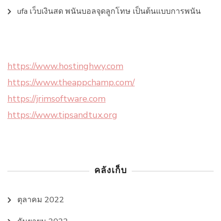
ufa เว็บเงินสด พนันบอลจุดลูกโทษ เป็นต้นแบบการพนัน
https://www.hostinghwy.com
https://www.theappchamp.com/
https://jrimsoftware.com
https://www.tipsandtux.org
คลังเก็บ
ตุลาคม 2022