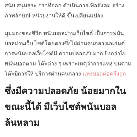
สนับ สนุนธุระ กราที่ออก ดำเนินการเพื่อสังคม สร้าง
ภาพลักษณ์ หน่วยงานให้ดี ขึ้นเปลี่ยนแปลง
มุมมองของชีวิต พนันบอลผ่านเว็บไซต์ เป็นการพนัน
บอลผ่านเว็บ ไซต์โดยตรงซึ่งไม่ผ่านคนกลางเอเย่นต์
การพนันบอลเว็บไซต์มี ความปลอดภัยมาก ยิ่งกว่าไป
พนันบอลตาม โต๊ะต่าง ๆ เพราะเหตุว่าการแทง บนตาม
โต๊ะบีการให้ บริการผ่านคนกลาง
แทงบอลต่อครึ่งลูก
ซึ่งมีความปลอดภัย น้อยมากใน
ขณะนี้ได้ มีเว็บไซต์พนันบอล
ล้นหลาม