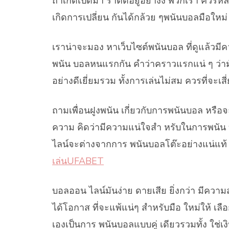
ถ้าเกิดเปิดมา ราติดอยู่อย่างงี้ พวกเรา ควรหล
เกิดการเปลี่ยน กันได้กล้วย ๆพนันบอลมือใหม่
เราน่าจะมอง หาเว็บไซต์พนันบอล ที่ดูแล้วมีค
พนัน บอลหนแรกกัน คำว่าคราวแรกแน่ ๆ ว่ามันย
อย่างดีเยี่ยมรวม ทั้งการเล่นไม่สม ควรที่จะ
ถามเพื่อนฝูงพนัน เกี่ยวกับการพนันบอล หรือจะ
ความ คิดว่ามีความแน่ใจสำ หรับในการพนัน
ไลน์จะต่างจากการ พนันบอลโต๊ะอย่างแน่แท้
เล่นUFABET
บอลออน ไลน์มันง่าย ดายเสีย ยิ่งกว่า มีความ
ได้โอกาส ที่จะแพ้แน่ๆ สำหรับมือ ใหม่ให้ เลือก
เองเป็นการ พนันบอลแบบคู่ เดียวรวมทั้ง ใช่เ