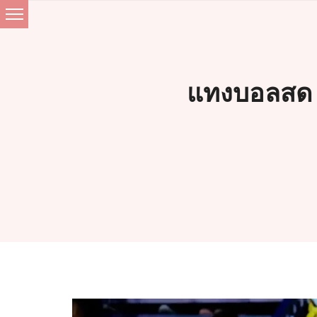
Skip
to
content
แทงบอลสด 