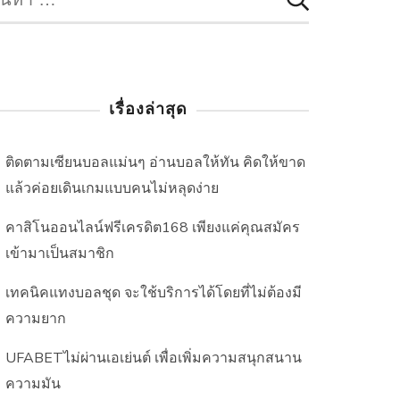
ำหรับ:
เรื่องล่าสุด
ติดตามเซียนบอลแม่นๆ อ่านบอลให้ทัน คิดให้ขาด
แล้วค่อยเดินเกมแบบคนไม่หลุดง่าย
คาสิโนออนไลน์ฟรีเครดิต168 เพียงแค่คุณสมัคร
เข้ามาเป็นสมาชิก
เทคนิคแทงบอลชุด จะใช้บริการได้โดยที่ไม่ต้องมี
ความยาก
UFABETไม่ผ่านเอเย่นต์ เพื่อเพิ่มความสนุกสนาน
ความมัน