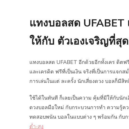
แทงบอลสด UFABET เพื
ให้กับ ตัวเองเจริญที่สุด
แทงบอลสด UFABET อีกด้วยอีกทั้งเคร ดิตฟรี
และเครดิต ฟรีที่เป็นเงิน จริงที่เป็นการแจกสม
การเล่นในแต่ ละครั้ง นักเสี่ยงดวง บอลก็มีสิท
ใช้ได้ในทันที ก็เลยเป็นความ คุ้มที่มีให้กับนัก
ดวงบอลมือใหม่ กับกระบวนการทำ ความรู้ความ
ทดสอบพนัน บอลในแบบต่าง ๆ พร้อมกัน กับก
ต่ำ-สูง