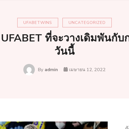
UFABETWINS
UNCATEGORIZED
UFABET ที่จะวางเดิมพันกับ
วันนี้
By
admin
เมษายน 12, 2022
ค