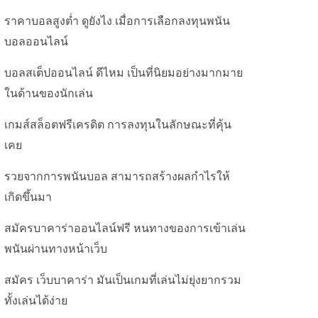
ราคาบอลสูงต่ำ ดูยังไง เมื่อการเลือกลงทุนพนัน
บอลออนไลน์
บอลสเต็ปออนไลน์ ดีไหม เป็นที่นิยมอย่างมากมาย
ในด้านของนักเล่น
เกมส์สล็อตฟรีเครดิต การลงทุนในลักษณะที่คุ้น
เคย
รวยจากการพนันบอล สามารถสร้างผลกำไรให้
เกิดขึ้นมา
สมัครบาคาร่าออนไลน์ฟรี หนทางของการเข้าเล่น
พนันผ่านทางหน้าเว็บ
สมัคร เว็บบาคาร่า มันเป็นเกมที่เล่นไม่ยุ่งยากรวม
ทั้งเล่นได้ง่าย