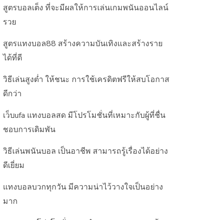
สูตรบอลเต็ง ที่จะมีผลให้การเล่นเกมพนันออนไลน์
รวย
สูตรแทงบอล88 สร้างความบันเทิงและสร้างราย
ได้ที่ดี
วิธีเล่นสูงต่ำ ให้ชนะ การใช้เครดิตฟรีให้สบโอกาส
ดีกว่า
เว็บufa แทงบอลสด มีโปรโมชั่นที่เหมาะกับผู้ที่ชื่น
ชอบการเดิมพัน
วิธีเล่นพนันบอล เป็นอาชีพ สามารถรู้เรื่องได้อย่าง
ดีเยี่ยม
แทงบอลบวกทุกวัน มีความน่าไว้วางใจเป็นอย่าง
มาก