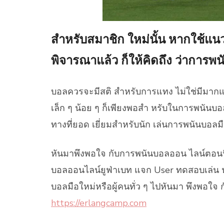
สำหรับสมาชิก ใหม่นั้น หากใช้แนว
พิจารณาแล้ว ก็ให้คิดถึง ว่าการพน
บอลควรจะมีสติ สำหรับการแทง ไม่ใช่มีมากแค่ไห
เล็ก ๆ น้อย ๆ ก็เพียงพอสำ หรับในการพนันบอ
ทางที่ยอด เยี่ยมสำหรับนัก เล่นการพนันบอลมื
หันมาพึงพอใจ กับการพนันบอลออน ไลน์ตอนนี้
บอลออนไลน์ยูฟ่าเบท แจก User ทดสอบเล่น ฟรี
บอลมือใหม่หรือผู้คนทั่ว ๆ ไปหันมา พึงพอใ
https://erlangcamp.com