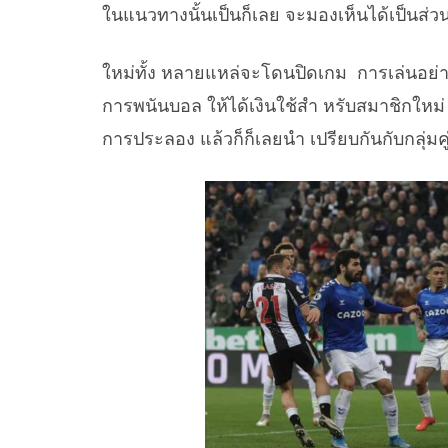
ในแนวทางนั้นเป็นก็เลย จะมองเห็นได้เป็นส่ว
ใหม่ทั้ง หลายแหล่จะโดนปิดเกม การเล่นอย่างเ
การพนันบอล ให้ได้เงินใช้สำ หรับสมาชิกใหม่ 
การประลอง แล้วก็ก็เลยนำ เปรียบกันกับกลุ่มคู่