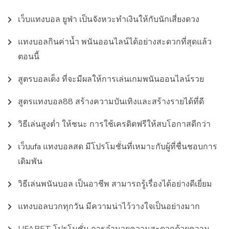
เว็บแทงบอล ยูฟ่า เป็นจังหวะทำเงินให้กับนักเสี่ยงดวง
แทงบอลกินค่าน้ำ พนันออนไลน์ได้อย่างสะดวกที่สุดแล้ว
ตอนนี้
สูตรบอลเต็ง ที่จะมีผลให้การเล่นเกมพนันออนไลน์รวย
สูตรแทงบอล88 สร้างความบันเทิงและสร้างรายได้ที่ดี
วิธีเล่นสูงต่ำ ให้ชนะ การใช้เครดิตฟรีให้สบโอกาสดีกว่า
เว็บufa แทงบอลสด มีโปรโมชั่นที่เหมาะกับผู้ที่ชื่นชอบการ
เดิมพัน
วิธีเล่นพนันบอล เป็นอาชีพ สามารถรู้เรื่องได้อย่างดีเยี่ยม
แทงบอลบวกทุกวัน มีความน่าไว้วางใจเป็นอย่างมาก
UFABET โปรโมชั่น การอำนวยความสะดวกด้วยความ