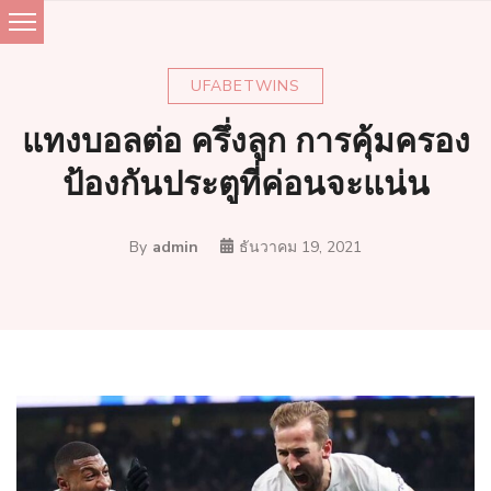
Skip
to
content
UFABETWINS
แทงบอลต่อ ครึ่งลูก การคุ้มครอง
ป้องกันประตูที่ค่อนจะแน่น
By
admin
ธันวาคม 19, 2021