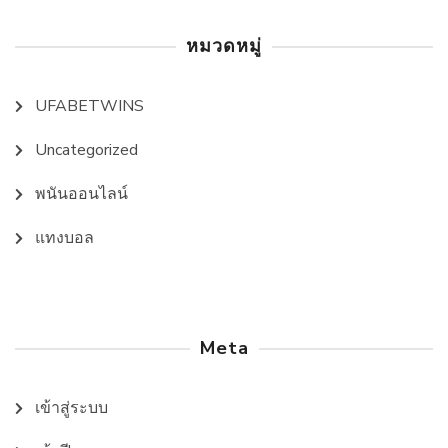
หมวดหมู่
UFABETWINS
Uncategorized
พนันออนไลน์
แทงบอล
Meta
เข้าสู่ระบบ