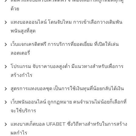
ด้วย
แทงบอลออนไลน์ โดนจับไหม การเข้าเลือกวางเดิมพัน
พนันสูงที่สุด
เว็บแจกเครดิตฟรี การบริการที่ยอดเยี่ยม ที่เปิดให้เล่น
ลอตเตอรี่
โปรแกรม จับราคาบอลสูงต่ำ มีแนวทางสำหรับเพื่อการ
สร้างกำไร
สูตรการแทงบอลชุด เป็นการใช้เงินทุนที่น้อยกลับได้เงิน
เว็บพนันออนไลน์ ถูกกฏหมาย คนจำนวนไม่น้อยก็เลือกที่
จะใช้บริการ
แทงบาสเก็ตบอล UFABET ซึ่งวิถีทางสำหรับในการสร้าง
ผลกำไร