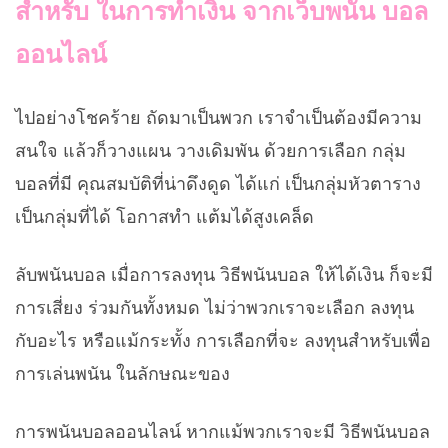
สำหรับ ในการทำเงิน จากเว็บพนัน บอล
ออนไลน์
ไปอย่างโชคร้าย ถัดมาเป็นพวก เราจำเป็นต้องมีความ
สนใจ แล้วก็วางแผน วางเดิมพัน ด้วยการเลือก กลุ่ม
บอลที่มี คุณสมบัติที่น่าดึงดูด ได้แก่ เป็นกลุ่มหัวตาราง
เป็นกลุ่มที่ได้ โอกาสทำ แต้มได้สูงเคล็ด
ลับพนันบอล เมื่อการลงทุน วิธีพนันบอล ให้ได้เงิน ก็จะมี
การเสี่ยง ร่วมกันทั้งหมด ไม่ว่าพวกเราจะเลือก ลงทุน
กับอะไร หรือแม้กระทั้ง การเลือกที่จะ ลงทุนสำหรับเพื่อ
การเล่นพนัน ในลักษณะของ
การพนันบอลออนไลน์ หากแม้พวกเราจะมี วิธีพนันบอล