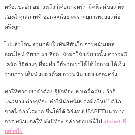
หรือแปลอีก อย่างหนึ่ง ก็คือแผงหน้า มิดฟิลด์ของ ทั้ง
สองมี คุณภาพที่ ออกจะน้อย เพราะบุก แทงบอลต่อ
ครึ่งลูก
ไปแล้วโดน สวนกลับในทันทีทันใด การพนันบอล
ออนไลน์ ที่พวกเราเลือก เข้ามาใช้ บริการนั้น ควรจะมี
เคล็ด วิธีต่างๆ ที่จะทำ ให้พวกเราได้ได้โอกาส ได้เงิน
จากการ เดิมพันบอลด้วย การพนัน บอลแต่ละครั้ง
ทำให้พวก เราจำต้อง รู้จักที่จะ หาเคล็ดลับ แล้วก็
แนวทาง ต่างๆที่จะ ทำให้นักพนันบอลมือใหม่ ได้โอ
กาสไ ด้กำไรมาก ขึ้นให้ได้ วิธีแทงUFABETแนวทาง
การ พนันบอลให้ มั่งมีที่จะ กล่าวต่อแต่นี้ไป
ufabet ดี
อย่างไร