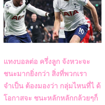
แทงบอลต่อ ครึ่งลูก จังหวะจะ
ชนะมากยิ่งกว่า สิ่งที่พวกเรา
จำเป็น ต้องมองว่า กลุ่มไหนที่ไ ด้
โอกาสจะ ชนะหลักหลักกล้วยๆก็