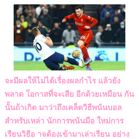
จะมีผลให้ไม่ได้เรื่องผลกำไร แล้วยัง
พลาด โอกาสที่จะเสีย อีกด้วยเหมือน กัน
นั้นถ้าเกิด มาว่าถึงเคล็ดวิธีพนันบอล
สำหรับเหล่า นักการพนันมือ ใหม่การ
เรียนวิธีอ าจต้องเข้ามาเล่าเรียน อย่าง