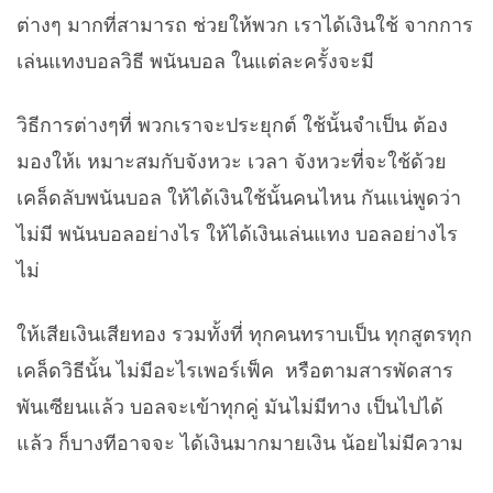
ต่างๆ มากที่สามารถ ช่วยให้พวก เราได้เงินใช้ จากการ
เล่นแทงบอลวิธี พนันบอล ในแต่ละครั้งจะมี
วิธีการต่างๆที่ พวกเราจะประยุกต์ ใช้นั้นจำเป็น ต้อง
มองให้เ หมาะสมกับจังหวะ เวลา จังหวะที่จะใช้ด้วย
เคล็ดลับพนันบอล ให้ได้เงินใช้นั้นคนไหน กันแน่พูดว่า
ไม่มี พนันบอลอย่างไร ให้ได้เงินเล่นแทง บอลอย่างไร
ไม่
ให้เสียเงินเสียทอง รวมทั้งที่ ทุกคนทราบเป็น ทุกสูตรทุก
เคล็ดวิธีนั้น ไม่มีอะไรเพอร์เฟ็ค หรือตามสารพัดสาร
พันเซียนแล้ว บอลจะเข้าทุกคู่ มันไม่มีทาง เป็นไปได้
แล้ว ก็บางทีอาจจะ ได้เงินมากมายเงิน น้อยไม่มีความ