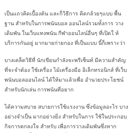
เป็นแถวคิดเบื้องต้น และก็วิธีการ คิดกล้วยๆแบบ พื้น
ฐาน สำหรับในการพนันบอล ออนไลน์รวมทั้งการ วาง
เดิมพัน ในเว็บแทงพนัน กีฬาออนไลน์อื่นๆ ที่เปิดใ ห้
บริการกันอยู่ มากมายก่ายกอง ที่เป็นแบบ นี้ก็เพราะว่า
บางเคล็ดวิธีที่ นักเขียนกำลังจะพรีเซ็นท์ มีความสำคัญ
ที่จะจำต้อง ใช้เครื่อง ไม้เครื่องมือ อิเล็กทรอนิกส์ ที่เว็บ
พนันบอลออนไลน์ ได้ให้มาแล้วเพื่อ อำนวยประโยชน์
สำหรับนักเล่น การพนันที่อยาก
ได้ความสบาย สบายการใช้แรงงาน ซึ่งข้อมูลอะไร บาง
อย่างจำเป็น มากอย่างยิ่ง สำหรับในการ ใช้ในประกอบ
กิจการตกลงใจ สำหรับ เพื่อการวางเดิมพันซึ่งหาก