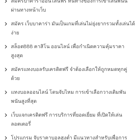
สมัครบาคาร่าออนไลน์ฟรี หนทางของการเข้าเล่นพนัน
ผ่านทางหน้าเว็บ
สมัคร เว็บบาคาร่า มันเป็นเกมที่เล่นไม่ยุ่งยากรวมทั้งเล่นได้
ง่าย
สล็อต888 คาสิโน ออนไลน์ เพื่อกำเนิดความคุ้มราคา
สูงสุด
สมัครแทงบอลรับเครดิตฟรี จำต้องเลือกให้ถูกหมดทุกคู่
ด้วย
แทงบอลออนไลน์ โดนจับไหม การเข้าเลือกวางเดิมพัน
พนันสูงที่สุด
เว็บแจกเครดิตฟรี การบริการที่ยอดเยี่ยม ที่เปิดให้เล่น
ลอตเตอรี่
โปรแกรม จับราคาบอลสูงต่ำ มีแนวทางสำหรับเพื่อการ