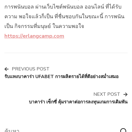
การพนันบอล ผ่านเว็บไซต์พนันบอล ออนไลน์ ที่ได้รับ
ความ พอใจแล้วก็เป็น ที่ชื่นชอบกันในขณะนี้ การพนัน
เป็น กิจกรรมที่มนุษย์ ในความพอใจ
https://erlangcamp.com
PREVIOUS POST
Post
รับแทงบาคาร่า UFABET การผลิตรายได้ที่ดีอย่างสม่ำเสมอ
Navigation
NEXT POST
บาคาร่า เซ็กซี่ คุ้มราคาต่อการลงทุนเกมการเดิมพัน
ค้นหา