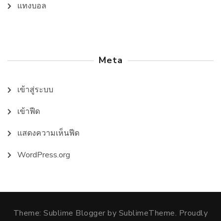
แทงบอล
Meta
เข้าสู่ระบบ
เข้าฟีด
แสดงความเห็นฟีด
WordPress.org
Theme: Sublime Blogger by
SublimeTheme
.
Proudly