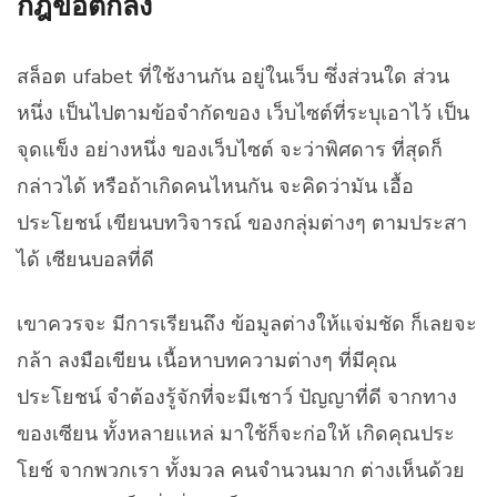
กฎข้อตกลง
สล็อต ufabet ที่ใช้งานกัน อยู่ในเว็บ ซึ่งส่วนใด ส่วน
หนึ่ง เป็นไปตามข้อจำกัดของ เว็บไซต์ที่ระบุเอาไว้ เป็น
จุดแข็ง อย่างหนึ่ง ของเว็บไซต์ จะว่าพิศดาร ที่สุดก็
กล่าวได้ หรือถ้าเกิดคนไหนกัน จะคิดว่ามัน เอื้อ
ประโยชน์ เขียนบทวิจารณ์ ของกลุ่มต่างๆ ตามประสา
ได้ เซียนบอลที่ดี
เขาควรจะ มีการเรียนถึง ข้อมูลต่างให้แจ่มชัด ก็เลยจะ
กล้า ลงมือเขียน เนื้อหาบทความต่างๆ ที่มีคุณ
ประโยชน์ จำต้องรู้จักที่จะมีเชาว์ ปัญญาที่ดี จากทาง
ของเซียน ทั้งหลายแหล่ มาใช้ก็จะก่อให้ เกิดคุณประ
โยช์ จากพวกเรา ทั้งมวล คนจำนวนมาก ต่างเห็นด้วย