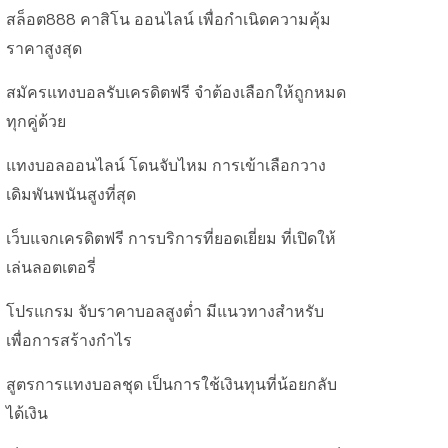
สล็อต888 คาสิโน ออนไลน์ เพื่อกำเนิดความคุ้ม
ราคาสูงสุด
สมัครแทงบอลรับเครดิตฟรี จำต้องเลือกให้ถูกหมด
ทุกคู่ด้วย
แทงบอลออนไลน์ โดนจับไหม การเข้าเลือกวาง
เดิมพันพนันสูงที่สุด
เว็บแจกเครดิตฟรี การบริการที่ยอดเยี่ยม ที่เปิดให้
เล่นลอตเตอรี่
โปรแกรม จับราคาบอลสูงต่ำ มีแนวทางสำหรับ
เพื่อการสร้างกำไร
สูตรการแทงบอลชุด เป็นการใช้เงินทุนที่น้อยกลับ
ได้เงิน