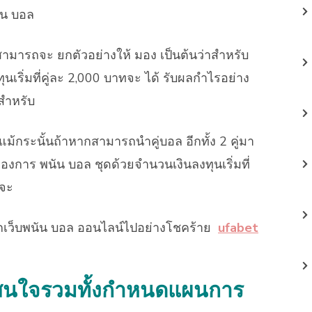
ัน บอล
สามารถจะ ยกตัวอย่างให้ มอง เป็นต้นว่าสำหรับ
ุนเริ่มที่คู่ละ 2,000 บาทจะ ได้ รับผลกำไรอย่าง
้สำหรับ
แม้กระนั้นถ้าหากสามารถนำคู่บอล อีกทั้ง 2 คู่มา
งการ พนัน บอล ชุดด้วยจำนวนเงินลงทุนเริ่มที่
่จะ
กเว็บพนัน บอล ออนไลน์ไปอย่างโชคร้าย
ufabet
มสนใจรวมทั้งกำหนดแผนการ