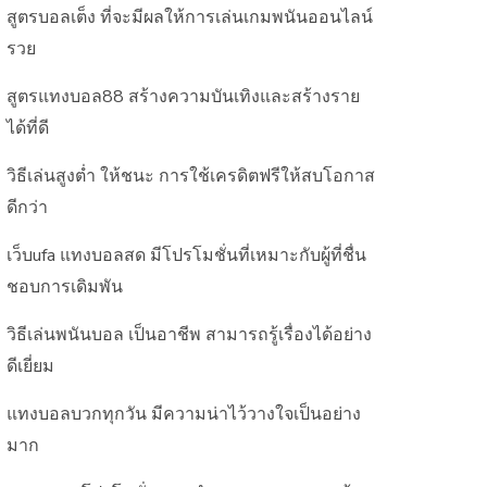
สูตรบอลเต็ง ที่จะมีผลให้การเล่นเกมพนันออนไลน์
รวย
สูตรแทงบอล88 สร้างความบันเทิงและสร้างราย
ได้ที่ดี
วิธีเล่นสูงต่ำ ให้ชนะ การใช้เครดิตฟรีให้สบโอกาส
ดีกว่า
เว็บufa แทงบอลสด มีโปรโมชั่นที่เหมาะกับผู้ที่ชื่น
ชอบการเดิมพัน
วิธีเล่นพนันบอล เป็นอาชีพ สามารถรู้เรื่องได้อย่าง
ดีเยี่ยม
แทงบอลบวกทุกวัน มีความน่าไว้วางใจเป็นอย่าง
มาก