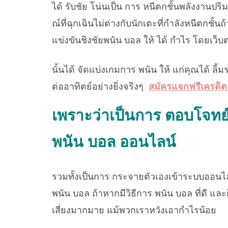
ได้ รับชัย โน่นเป็น การ หนีตกชั้นพลังงานปริ
ณ์ที่ฉุกเฉินไม่ต่างกับนักเตะที่กำลังหนีตกชั
แข่งขันชิงชัยพนัน บอล ให้ ได้ กำไร โดยเว็บต
นั้นได้ จัดแบ่งเกมการ พนัน ให้ แก่คุณได้ 
ต่ออาทิตย์อย่างยิ่งจริงๆ
สมัครแจกฟรีเครดิต เ
เพราะว่าเป็นการ ตอบโจทย์
พนัน บอล ออนไลน์
รวมทั้งเป็นการ กระจายตัวเองเข้าระบบออนไ
พนัน บอล ถ้าหากมีวิธีการ พนัน บอล ที่ดี 
เสี่ยงมากมาย แม้พวกเราหวังเอากำไรน้อย