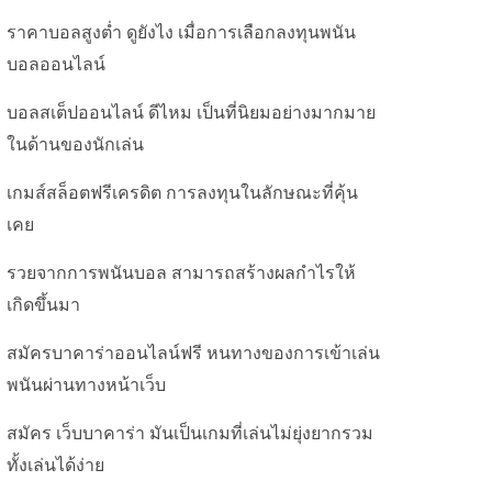
ราคาบอลสูงต่ำ ดูยังไง เมื่อการเลือกลงทุนพนัน
บอลออนไลน์
บอลสเต็ปออนไลน์ ดีไหม เป็นที่นิยมอย่างมากมาย
ในด้านของนักเล่น
เกมส์สล็อตฟรีเครดิต การลงทุนในลักษณะที่คุ้น
เคย
รวยจากการพนันบอล สามารถสร้างผลกำไรให้
เกิดขึ้นมา
สมัครบาคาร่าออนไลน์ฟรี หนทางของการเข้าเล่น
พนันผ่านทางหน้าเว็บ
สมัคร เว็บบาคาร่า มันเป็นเกมที่เล่นไม่ยุ่งยากรวม
ทั้งเล่นได้ง่าย