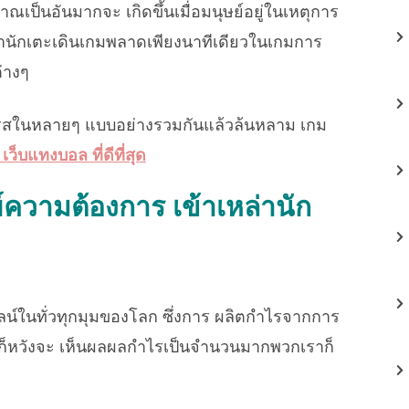
มาณเป็นอันมากจะ เกิดขึ้นเมื่อมนุษย์อยู่ในเหตุการ
้นถ้านักเตะเดินเกมพลาดเพียงนาทีเดียวในเกมการ
่างๆ
ลิ้มรสในหลายๆ แบบอย่างรวมกันแล้วล้นหลาม เกม
ว็บแทงบอล ที่ดีที่สุด
ความต้องการ เข้าเหล่านัก
ลน์ในทั่วทุกมุมของโลก ซึ่งการ ผลิตกำไรจากการ
และก็หวังจะ เห็นผลผลกำไรเป็นจำนวนมากพวกเราก็