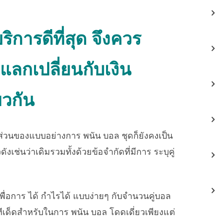
ิการดีที่สุด จึงควร
แลกเปลี่ยนกับเงิน
ยวกัน
ส่วนของแบบอย่างการ พนัน บอล ชุดก็ยังคงเป็น
ช่นว่าเดิมรวมทั้งด้วยข้อจำกัดที่มีการ ระบุคู่
บเพื่อการ ได้ กำไรได้ แบบง่ายๆ กับจำนวนคู่บอล
ทีเด็ดสำหรับในการ พนัน บอล โดดเดี่ยวเพียงแต่