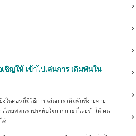
เชิญให้ เข้าไปเล่นการ เดิมพันใน
งในตอนนี้มีวิธีการ เล่นการ เดิมพันที่ง่ายดาย
งที่ชาวไทยพวกเราประทับใจมากมาย ก็เลยทำให้ คน
ได้