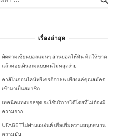
ำหรับ:
เรื่องล่าสุด
ติดตามเซียนบอลแม่นๆ อ่านบอลให้ทัน คิดให้ขาด
แล้วค่อยเดินเกมแบบคนไม่หลุดง่าย
คาสิโนออนไลน์ฟรีเครดิต168 เพียงแค่คุณสมัคร
เข้ามาเป็นสมาชิก
เทคนิคแทงบอลชุด จะใช้บริการได้โดยที่ไม่ต้องมี
ความยาก
UFABETไม่ผ่านเอเย่นต์ เพื่อเพิ่มความสนุกสนาน
ความมัน