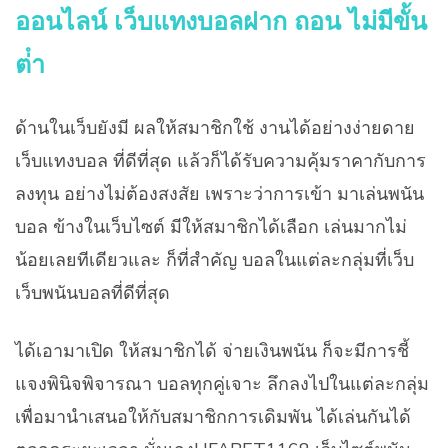
ออนไลน์ เว็บแทงบอลฝาก ถอน ไม่มีขั้น
ต่ํา
ด้านในเว็บยังมี ผลให้สมาชิกใช้ งานได้อย่างง่ายดาย
เว็บแทงบอล ที่ดีที่สุด แล้วก็ได้รับความคุ้มราคากับการ
ลงทุน อย่างไม่ต้องสงสัย เพราะว่าการเข้า มาเล่นพนัน
บอล ข้างในเว็บไซต์ มีให้สมาชิกได้เลือก เล่นมากไม่
น้อยเลยทีเดียวและ ก็ที่สำคัญ บอลในแต่ละกลุ่มที่เว็บ
เว็บพนันบอลที่ดีที่สุด
ได้เอามาเปิด ให้สมาชิกได้ จ่ายเงินพนัน ก็จะมีการชี้
แจงพินิจพิจารณา บอลทุกคู่เจาะ ลึกลงไปในแต่ละกลุ่ม
เพื่อมานำเสนอให้กับสมาชิกการเดิมพัน ได้เล่นกันได้