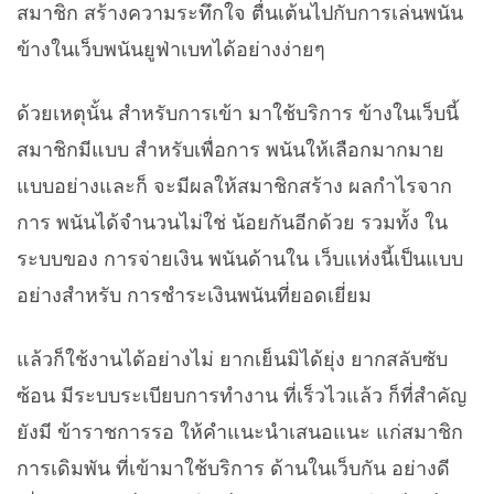
สมาชิก สร้างความระทึกใจ ตื่นเต้นไปกับการเล่นพนัน
ข้างในเว็บพนันยูฟ่าเบทได้อย่างง่ายๆ
ด้วยเหตุนั้น สำหรับการเข้า มาใช้บริการ ข้างในเว็บนี้
สมาชิกมีแบบ สำหรับเพื่อการ พนันให้เลือกมากมาย
แบบอย่างและก็ จะมีผลให้สมาชิกสร้าง ผลกำไรจาก
การ พนันได้จำนวนไม่ใช่ น้อยกันอีกด้วย รวมทั้ง ใน
ระบบของ การจ่ายเงิน พนันด้านใน เว็บแห่งนี้เป็นแบบ
อย่างสำหรับ การชำระเงินพนันที่ยอดเยี่ยม
แล้วก็ใช้งานได้อย่างไม่ ยากเย็นมิได้ยุ่ง ยากสลับซับ
ซ้อน มีระบบระเบียบการทำงาน ที่เร็วไวแล้ว ก็ที่สำคัญ
ยังมี ข้าราชการรอ ให้คำแนะนำเสนอแนะ แก่สมาชิก
การเดิมพัน ที่เข้ามาใช้บริการ ด้านในเว็บกัน อย่างดี