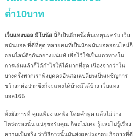
ต่ํา10บาท
เว็บแทงบอล มีโบนัส
นี้ก็เป็นอีกหนึ่งต้นเหตุนะครับ เว็บ
พนันบอล ที่ดีที่สุด หลายคนที่เป็นนักพนันบอลออนไลน์ก็
ออนไลน์ดีๆกันอย่างแน่แท้ เพื่อไว้ใช้เป็นแถวทางใน
การเล่นแล้วก็ได้กำไรให้ได้มากที่สุด เนื่องจากว่าใน
บางครั้งพวกเราฟังบุคคลอื่นสอนเปลี่ยนเป็นเผชิญการ
ขว้างกต่อปากซึ่งก็จะแทงได้บ้างมิได้บ้าง เว็บแทง
บอล168
ทั้งยังการที่ คุณเพียง แค่ฟัง โดยคำพูด แล้วไม่ว่าง
ไตร่ตรองนั้น แน่ๆขอรับคุณ ก็จะไม่เคย รู้และไม่รู้เรื่อง
ความเป็นจริง ว่าวิธีการนั้นมันส่งผลประกอบ กิจการที่ดี