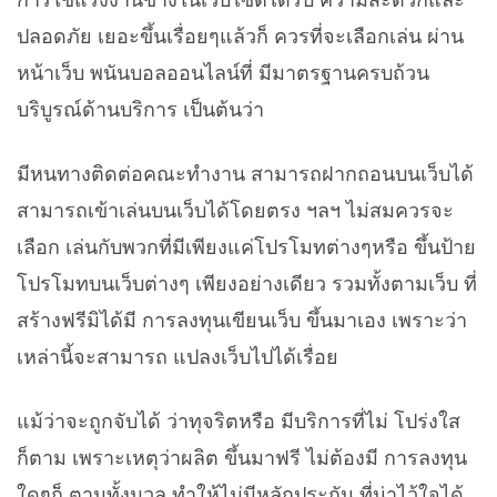
การใช้แรงงานข้างในเว็บไซต์ได้รับ ความสะดวกและ
ปลอดภัย เยอะขึ้นเรื่อยๆแล้วก็ ควรที่จะเลือกเล่น ผ่าน
หน้าเว็บ พนันบอลออนไลน์ที่ มีมาตรฐานครบถ้วน
บริบูรณ์ด้านบริการ เป็นต้นว่า
มีหนทางติดต่อคณะทำงาน สามารถฝากถอนบนเว็บได้
สามารถเข้าเล่นบนเว็บได้โดยตรง ฯลฯ ไม่สมควรจะ
เลือก เล่นกับพวกที่มีเพียงแค่โปรโมทต่างๆหรือ ขึ้นป้าย
โปรโมทบนเว็บต่างๆ เพียงอย่างเดียว รวมทั้งตามเว็บ ที่
สร้างฟรีมิได้มี การลงทุนเขียนเว็บ ขึ้นมาเอง เพราะว่า
เหล่านี้จะสามารถ แปลงเว็บไปได้เรื่อย
แม้ว่าจะถูกจับได้ ว่าทุจริตหรือ มีบริการที่ไม่ โปร่งใส
ก็ตาม เพราะเหตุว่าผลิต ขึ้นมาฟรี ไม่ต้องมี การลงทุน
ใดๆก็ ตามทั้งมวล ทำให้ไม่มีหลักประกัน ที่น่าไว้ใจได้