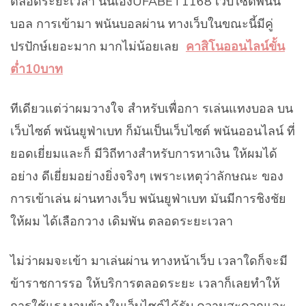
ตลอดระยะเวลา นั่นเองUFABET1168 เว็บไซต์พนัน
บอล การเข้ามา พนันบอลผ่าน ทางเว็บในขณะนี้มีคู่
ปรปักษ์เยอะมาก มากไม่น้อยเลย
คาสิโนออนไลน์ขั้น
ต่ำ10บาท
ทีเดียวแต่ว่าผมวางใจ สำหรับเพื่อกา รเล่นแทงบอล บน
เว็บไซต์ พนันยูฟ่าเบท ก็มันเป็นเว็บไซต์ พนันออนไลน์ ที่
ยอดเยี่ยมและก็ มีวิถีทางสำหรับการหาเงิน ให้ผมได้
อย่าง ดีเยี่ยมอย่างยิ่งจริงๆ เพราะเหตุว่าลักษณะ ของ
การเข้าเล่น ผ่านทางเว็บ พนันยูฟ่าเบท มันมีการชิงชัย
ให้ผม ได้เลือกวาง เดิมพัน ตลอดระยะเวลา
ไม่ว่าผมจะเข้า มาเล่นผ่าน ทางหน้าเว็บ เวลาใดก็จะมี
ข้าราชการรอ ให้บริการตลอดระยะ เวลาก็เลยทำให้