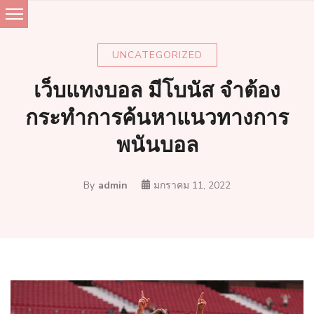
Skip
to
content
UNCATEGORIZED
เว็บแทงบอล มีโบนัส จำต้อง
กระทำการค้นหาแนวทางการ
พนันบอล
By
admin
มกราคม 11, 2022