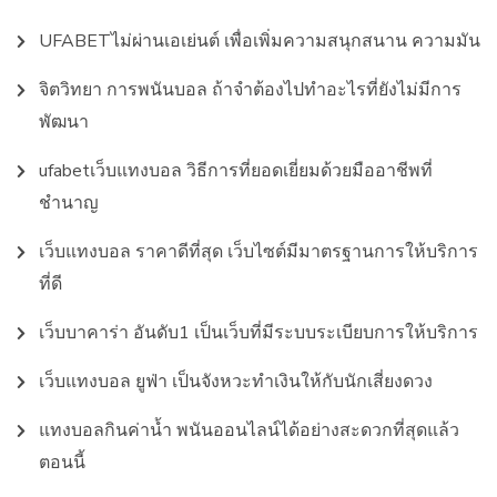
UFABETไม่ผ่านเอเย่นต์ เพื่อเพิ่มความสนุกสนาน ความมัน
จิตวิทยา การพนันบอล ถ้าจำต้องไปทำอะไรที่ยังไม่มีการ
พัฒนา
ufabetเว็บแทงบอล วิธีการที่ยอดเยี่ยมด้วยมืออาชีพที่
ชำนาญ
เว็บแทงบอล ราคาดีที่สุด เว็บไซต์มีมาตรฐานการให้บริการ
ที่ดี
เว็บบาคาร่า อันดับ1 เป็นเว็บที่มีระบบระเบียบการให้บริการ
เว็บแทงบอล ยูฟ่า เป็นจังหวะทำเงินให้กับนักเสี่ยงดวง
แทงบอลกินค่าน้ำ พนันออนไลน์ได้อย่างสะดวกที่สุดแล้ว
ตอนนี้