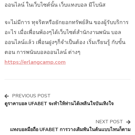
ออนไลน์ ในเว็บไซต์นั้น เว็บแทงบอล มีโบนัส
จะไม่มีการ ทุจริตหรือยักยอกทรัพย์สิน ของผู้รับบริการ
อะไร เมื่อเพื่อนพ้องๆได้เว็บไซต์สำนักงานพนัน บอล
ออนไลน์แล้ว เพื่อนฝูงๆก็จำเป็นต้อง เริ่มเรียนรู้ กับขั้น
ตอน การพนันบอลออนไลน์ ต่างๆ
https://erlangcamp.com
PREVIOUS POST
Post
ดูราคาบอล UFABET จะทำให้ท่านได้เพลินใจบันเทิงใจ
Navigation
NEXT POST
แทงบอลมือถือ UFABET การวางเดิมพันในต้นแบบไหนก็ตาม