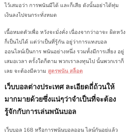
ไว้เสมอว่า การพนันมีได้ และก็เสีย ดังนั้นอย่าได้ทุ่ม
เงินลงไปจนกระทั่งหมด
เนื้อหมดตัวเพื่อ หวังจะมั่งคั่ง เนื่องจากว่าอาจะ ผิดหวัง
ก็เป็นไปได้ แต่ว่าเป็นที่รู้กัน อยู่ว่าการแทงบอล
ออนไลน์เป็นการ พนันอย่างหนึ่ง รวมทั้งมีการเสี่ยง อยู่
เสมอเวลา ครั้งใดก็ตาม พวกเราลงทุนไป นั้นพวกเราก็
เลย จะต้องมีความ
สูตรพนัน สล็อต
เว็บบอลต่างประเทศ ละเอียดถี่ถ้วนให้
มากมายด้วยซึ่งแน่ๆว่าจำเป็นที่จะต้อง
รู้จักกับการเล่นพนันบอล
เว็บบอล 168 หรือการพนันบอลออน ไลน์กันอยู่แล้ว