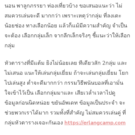
นอน พาลูกภรรยา ท่องเที่ยวบ้าง ขอเสนอแนะว่า ไม่
สมควรเล่นจะดี มากกว่า เพราะเหตุว่ากลุ่ม ที่ลงเตะ
น้อยช่อง ทางเลือกน้อย แล้วก็แม้มีความสำคัญ จำเป็น
จะต้อง เลือกกลุ่มเล็ก จากลีกเล็กจริงๆ ชี้แนะว่าให้เลือก
กลุ่ม
หัวตารางที่มีแต้ม ยิงไม่น้อยเลย ทีเดียวสัก 2กลุ่ม และ
ไม่เสนอ แนะให้เล่นกลุ่มเยี่ยม ถ้าจะเล่นกลุ่มเยี่ยม โยก
ไปเล่นสูง ต่ำจะดีมากกว่า กรรมวิธีพนันบอลที่เอามั่น
ใจเข้าไว้เป็น เลือกกลุ่มมาและ เสียเวล่ำเวลาไปดู
ข้อมูลก่อนนิดหน่อย ขยันอัพเดท ข้อมูลเป็นประจำ จะ
ช่วยพวกเราได้มาก รวมทั้งที่สำคัญ ไม่สมควรเล่นคู่ ที่
กลุ่มหัวตารางเจอะกันเอง
https://erlangcamp.com