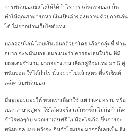
การพนันบอลยัง ไงให้ได้กำไรการ เล่นแทงบอล นั้น
ทำให้คุณสามารถหา เงินเป็นค่าของหวาน ด้วยการเล่น
ได้ ไม่ยากผ่านเว็บไซต์แทง
บอลออนไลน์ โดยเริ่มเล่นกล้วยๆโดย เลือกกลุ่มที่ ท่าน
อยาก จะพนันบอลเสนอแนะว่า ควรจะเล่นในวัน ที่มี
บอลเตะจำนวน มากอย่างเช่น เลือกคู่ที่จะแทง มา 5 คู่
พนันบอล ให้ได้กำไร นั้นจะว่าไปแล้วสูตร ที่พรีเซ็นท์
เคล็ด ลับพนันบอล
มีอยู่เยอะแยะให้ พวกเราเลือกใช้ แต่ว่าเคยทราบ หรือ
เปล่าว่าบางสูตร ใช้ได้ผลจริง แม้กระนั้น ไม่ก่อกำเนิด
กำไรพอๆกับ พวกเราเล่นฟรี ไม่มีอะไรเกิด ขึ้นการจะ
พนันบอล แบบหวังจะ กินกำไรเยอะ มากๆก็เลยเป็น สิ่ง