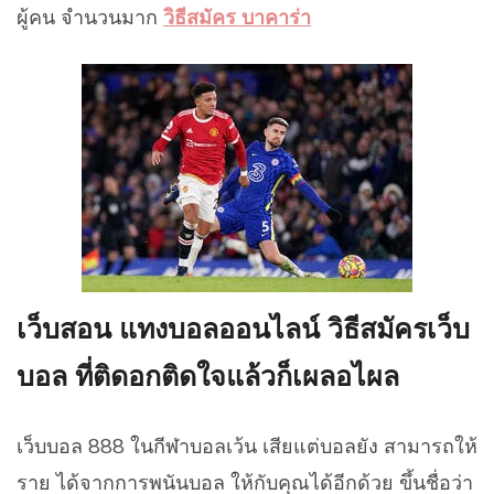
ผู้คน จำนวนมาก
วิธีสมัคร บาคาร่า
เว็บสอน แทงบอลออนไลน์ วิธีสมัครเว็บ
บอล ที่ติดอกติดใจแล้วก็เผลอไผล
เว็บบอล 888 ในกีฬาบอลเว้น เสียแต่บอลยัง สามารถให้
ราย ได้จากการพนันบอล ให้กับคุณได้อีกด้วย ขึ้นชื่อว่า