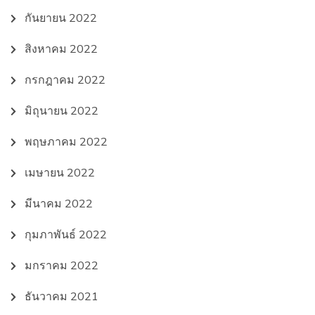
กันยายน 2022
สิงหาคม 2022
กรกฎาคม 2022
มิถุนายน 2022
พฤษภาคม 2022
เมษายน 2022
มีนาคม 2022
กุมภาพันธ์ 2022
มกราคม 2022
ธันวาคม 2021