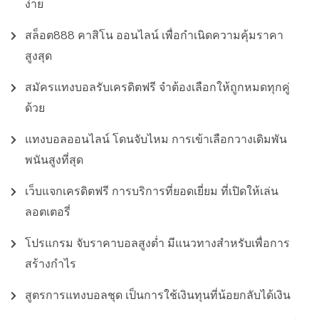
ง่าย
สล็อต888 คาสิโน ออนไลน์ เพื่อกำเนิดความคุ้มราคา
สูงสุด
สมัครแทงบอลรับเครดิตฟรี จำต้องเลือกให้ถูกหมดทุกคู่
ด้วย
แทงบอลออนไลน์ โดนจับไหม การเข้าเลือกวางเดิมพัน
พนันสูงที่สุด
เว็บแจกเครดิตฟรี การบริการที่ยอดเยี่ยม ที่เปิดให้เล่น
ลอตเตอรี่
โปรแกรม จับราคาบอลสูงต่ำ มีแนวทางสำหรับเพื่อการ
สร้างกำไร
สูตรการแทงบอลชุด เป็นการใช้เงินทุนที่น้อยกลับได้เงิน