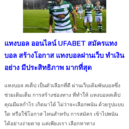
แทงบอล ออนไลน์ UFABET สมัครแทง
บอล สร้างโอกาส แทงบอลผ่านเว็บ ทำเงิน
อย่าง มีประสิทธิภาพ มากที่สุด
แทงบอล สเต็ป เป็นตัวเลือกที่ดี ผ่านเว็บเดิมพันบอลซึ่ง
ช่วยเติมเต็ม การสร้างช่องทาง ที่ทำให้ แทงบอลสเต็ป
คุณมีผลกำไร เกิดมาได้ ไม่ว่าจะเลือกพนัน ด้วยรูปแบบ
ใด หรือใช้โอกาส ไหนสำหรับ การสมัคร เข้าไปพนัน
ได้อย่างง่ายดาย แค่เพียงเรา เลือกหาทาง