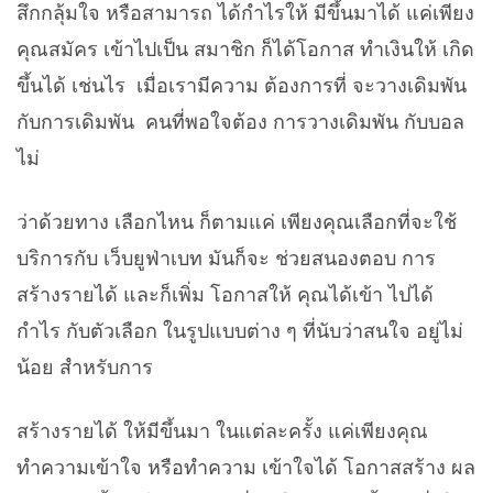
สึกกลุ้มใจ หรือสามารถ ได้กำไรให้ มีขึ้นมาได้ แค่เพียง
คุณสมัคร เข้าไปเป็น สมาชิก ก็ได้โอกาส ทำเงินให้ เกิด
ขึ้นได้ เช่นไร เมื่อเรามีความ ต้องการที่ จะวางเดิมพัน
กับการเดิมพัน คนที่พอใจต้อง การวางเดิมพัน กับบอล
ไม่
ว่าด้วยทาง เลือกไหน ก็ตามแค่ เพียงคุณเลือกที่จะใช้
บริการกับ เว็บยูฟ่าเบท มันก็จะ ช่วยสนองตอบ การ
สร้างรายได้ และก็เพิ่ม โอกาสให้ คุณได้เข้า ไปได้
กำไร กับตัวเลือก ในรูปแบบต่าง ๆ ที่นับว่าสนใจ อยู่ไม่
น้อย สำหรับการ
สร้างรายได้ ให้มีขึ้นมา ในแต่ละครั้ง แค่เพียงคุณ
ทำความเข้าใจ หรือทำความ เข้าใจได้ โอกาสสร้าง ผล