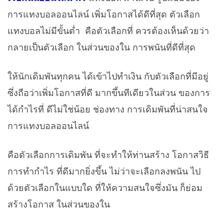
การแทงบอลออนไลน์ เพิ่มโอกาสได้ดีที่สุด
ตัวเลือก
แทงบอลไม่มีขั้นต่ำ คือตัวเลือกที่ ควรต้องเห็นด้วยว่า
กลายเป็นตัวเลือก ในส่วนของใน การพนันที่ดีที่สุด
ให้นักเดิมพันทุกคน ได้เข้าไปทำเงิน กับตัวเลือกที่มีอยู่
ซึ่งถือว่าเพิ่มโอกาสที่ดี มากขึ้นทีเดียวในส่วน ของการ
ได้กำไรที่ ดีไม่ใช่น้อย ช่องทาง การเดิมพันที่น่าสนใจ
การแทงบอลออนไลน์
คือตัวเลือกการเดิมพัน ที่จะทำให้ท่านสร้าง โอกาสวิธี
การทำกำไร ที่ดีมากยิ่งขึ้น ไม่ว่าจะเลือกลงพนัน ไป
ด้วยตัวเลือกในแบบใด ที่ให้ความสนใจซึ่งมัน ก็ย่อม
สร้างโอกาส ในส่วนของใน