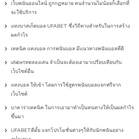
เว็บพนันออนไลน์ ถูกกฏหมาย คนจำนวนไม่น้อยก็เลือกที่
จะใช้บริการ
แทงบาสเก็ตบอล UFABET ซึ่งวิถีทางสำหรับในการสร้าง
ผลกำไร
เทคนิค แทงบอล การพนันบอล มีแนวทางพนันบอลที่ดี
ufabetทดลองเล่น จำเป็นจะต้องเอามาเปรียบเทียบกับ
เว็บไซต์อื่น
แทงบอล ให้เข้า โดยการใช้สูตรพนันบอลแจกฟรีจาก
เว็บไซต์
บาคาร่าเทคนิค ในการเอามาทำเป็นหนทางให้เป็นผลกำไร
ขึ้นมา
UFABETดีมั้ย แจกโปรโมชั่นต่างๆให้กับนักพนันอย่าง