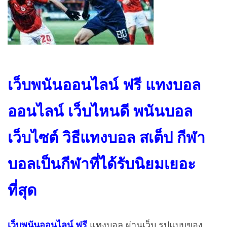
เว็บพนันออนไลน์ ฟรี แทงบอล
ออนไลน์ เว็บไหนดี พนันบอล
เว็บไซต์ วิธีแทงบอล สเต็ป กีฬา
บอลเป็นกีฬาที่ได้รับนิยมเยอะ
ที่สุด
เว็บพนันออนไลน์ ฟรี
แทงบอล ผ่านเว็บ รูปแบบของ