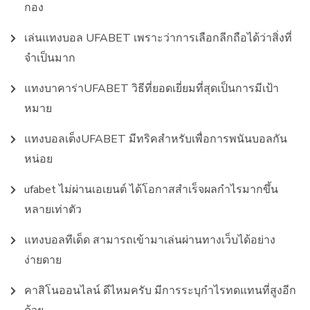
กอง
เล่นแทงบอล UFABET เพราะว่าการเลือกลีกถือได้ว่าสิ่งที่
จำเป็นมาก
แทงบาคาร่าUFABET วิธีที่ยอดเยี่ยมที่สุดเป็นการมีเป้า
หมาย
แทงบอลเต็งUFABET มีทริคสำหรับเพื่อการพนันบอลกัน
หน่อย
ufabet ไม่ผ่านเอเยนต์ ได้โอกาสสำเร็จผลกำไรมากขึ้น
หลายเท่าตัว
แทงบอลทีเด็ด สามารถเข้ามาเล่นผ่านทางเว็บได้อย่าง
ง่ายดาย
คาสิโนออนไลน์ ดีไหมครับ มีการระบุกำไรทดแทนที่สูงอีก