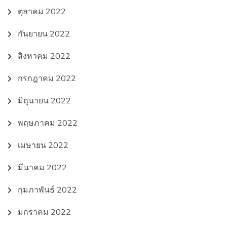
ตุลาคม 2022
กันยายน 2022
สิงหาคม 2022
กรกฎาคม 2022
มิถุนายน 2022
พฤษภาคม 2022
เมษายน 2022
มีนาคม 2022
กุมภาพันธ์ 2022
มกราคม 2022