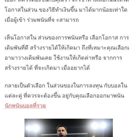
โอกาสในส่วน ของวิธีทำเงินขึ้น มาได้มากน้อยเท่าใด
เมื่อผู้เข้า ร่วมพนันที่จ ะสามารถ
เห็นโอกาสใน ส่วนของการพนันหรือ เลือกโอกาส การ
เดิมพันที่ดี สร้างรายได้ให้เกิดมา ถึงที่เหมาะคุณเลือกเ
อามาวางเดิมพันเคย ใช้งานให้เกิดค่าหรือ จากการ
สร้างรายได้ ที่จะเกิดมา เมื่ออยากได้
กลายเป็นตัวเลือก ในส่วนของในการลงทุน กับบอลใน
แต่ละคู่ ที่ควรจะต้องขึ้น อยู่กับคุณเลือกออกมาพนัน
นักพนันบอลที่รวย