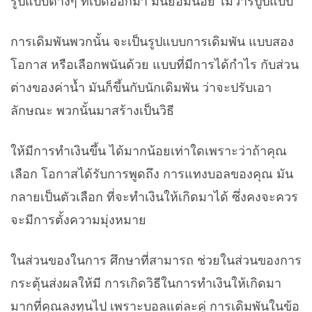
รูปแบบต่างๆ ที่เปิดออกมา มันย่อมน้อย ไม่ว่ารปูปแบบ
การเดิมพันพวกนั้น จะเป็นรูปแบบการเดิมพัน แบบสอง
โอกาส หรือเลือกพนันด้วย แบบที่มีการได้กำไร กับส่วน
ต่างของค่าน้ำ มันก็ขึ้นกับนักเดิมพัน ว่าจะปรับเอา
ลักษณะ พวกนั้นมาสร้างเป็นวิธี
ให้มีการทำเงินขึ้น ได้มากน้อยเท่าใด
เพราะว่าถ้าคุณ
เลือก โอกาสได้รับการพูดถึง การแทงบอลของคุณ มัน
กลายเป็นตัวเลือก ที่จะทำเงินให้เกิดมาได้ ซึ่งคงจะควร
จะมีการตั้งความมุ่งหมาย
ในส่วนของในการ ศึกษาที่สามารถ ช่วยในส่วนของการ
กระตุ้นส่งผลให้มี การเกิดวิธีในการทำเงินให้เกิดมา
มากที่คุณลงทุนไป เพราะบอลแต่ละคู่ การเดิมพันในข้อ