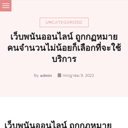
Skip
to
content
UNCATEGORIZED
เว็บพนันออนไลน์ ถูกกฏหมาย
คนจำนวนไม่น้อยก็เลือกที่จะใช้
บริการ
By
admin
กรกฎาคม 9, 2022
เว็บพนันออนไลน์ ถูกกฏหมาย