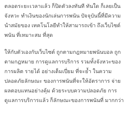
ตลอดระยะเวลาแล้ว ก็ปิดตัวลงทันที ทันใด ก็เลยเป็น
จังหวะ ทำเงินของนักเล่นการพนัน ปัจจุบันนี้ที่มีความ
นำสมัยของ เทคโนโลยีทำให้สามารถเข้า ถึงเว็บไซต์
พนัน ที่เหมาะสม ที่สุด
ให้กับตัวเองกับเว็บไซต์ ถูกตามกฎหมายพนันบอล ถูก
ตามกฎหมาย การดูแลการบริการ รวมทั้งจังหวะของ
การผลิต รายได้ อย่างเต็มเปี่ยม ที่จะย้ำ ในความ
ปลอดภัยลักษณะ ของการพนันที่จะให้อัตราการ จ่าย
ผลตอบแทนอย่างคุ้ม ด้วยระบบความปลอดภัย การ
ดูแลการบริการแล้ว ก็ลักษณะของการพนันที่ มากกว่า