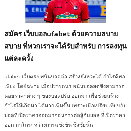
สมัคร เว็บบอลufabet ด้วยความสบาย
สบาย ที่พวกเราจะได้รับสำหรับ การลงทุน
แต่ละครั้ง
ufabet เว็บตรง พนันบอลต่อ สร้างจังหวะได้ กำไรดีพอ
เพียง โดย้ฉพาะเเมื่อปรารถนา พนันบอลสดซึ่งสามารถ
คอยราคาต่าง ๆ ของบอลปรับ ออกมา​ เพื่อช่วยสร้าง
กำไรให้เกิดมา ได้มากเพิ่มขึ้น เพราะเมื่อเปรียบเทียบกับ
บอลที่เปิดราคาออกมาก่อนการต่อสู้กับบอล ที่เปิดราคา
ออก มาในระหว่างการแข่งขัน ชิงชัยนั้น