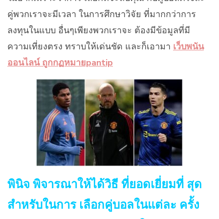
คู่พวกเราจะมีเวลา ในการศึกษาวิจัย ที่มากกว่าการ
ลงทุนในแบบ อื่นๆเพียงพวกเราจะ ต้องมีข้อมูลที่มี
ความเที่ยงตรง ทราบให้เด่นชัด และก็เอามา
เว็บพนัน
ออนไลน์ ถูกกฏหมายpantip
พินิจ พิจารณาให้ได้วิธี ที่ยอดเยี่ยมที่ สุด
สำหรับในการ เลือกคู่บอลในแต่ละ ครั้ง