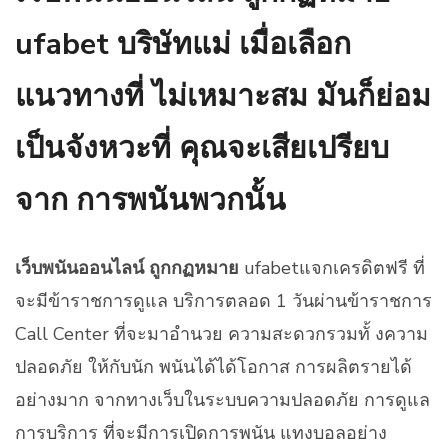
ufabet บริษัทแม่ เมื่อเลือก
แนวทางที่ ไม่เหมาะสม มันก็ย่อม
เป็นจังหวะที่ คุณจะเสียเปรียบ
จาก การพนันพวกนั้น
เว็บพนันออนไลน์ ถูกกฏหมาย
ufabetแจกเครดิตฟรี ที่
จะมีข้าราชการดูแล บริการตลอด 1 วันผ่านข้าราชการ
Call Center ที่จะมาอำนวย ความสะดวกรวมทั้ งความ
ปลอดภัย ให้กับนัก พนันได้ได้โอกาส การผลิตรายได้
อย่างมาก จากทางเว็บในระบบความปลอดภัย การดูแล
การบริการ ที่จะมีการเปิดการพนัน แทงบอลอย่าง