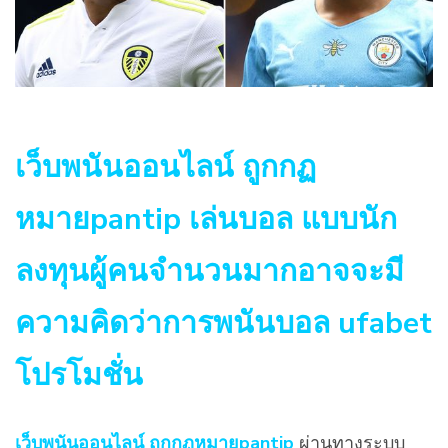
เว็บพนันออนไลน์ ถูกกฏ
หมายpantip เล่นบอล แบบนัก
ลงทุนผู้คนจำนวนมากอาจจะมี
ความคิดว่าการพนันบอล ufabet
โปรโมชั่น
เว็บพนันออนไลน์ ถูกกฏหมายpantip
ผ่านทางระบบ