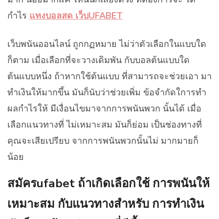
กำไร
แทงบอลสด เว็บUFABET
เว็บพนันออนไลน์ ถูกกฏหมาย ไม่ว่าตัวเลือกในแบบใด
ก็ตาม เมื่อเลือกที่จะวางเดิมพัน กับบอลต้นแบบใด
ต้นแบบหนึ่ง ถ้าหากใช้ต้นแบบ ที่สามารถจะช่วยเอา มา
ทำเงินให้มากขึ้น มันก็นับว่าช่วยเพิ่ม ข้อจำกัดใการทำ
ผลกำไรให้ มีเงื่อนไขมาจากการพนันพวก นั้นได้ เมื่อ
เลือกแนวทางที่ ไม่เหมาะสม มันก็ย่อม เป็นช่องทางที่
คุณจะเสียเปรียบ จากการพนันพวกนั้นไม่ มากมายก็
น้อย
สมัครufabet ถ้าเกิดเลือกใช้ การพนันให้
เหมาะสม กับแนวทางสำหรับ การทำเงิน