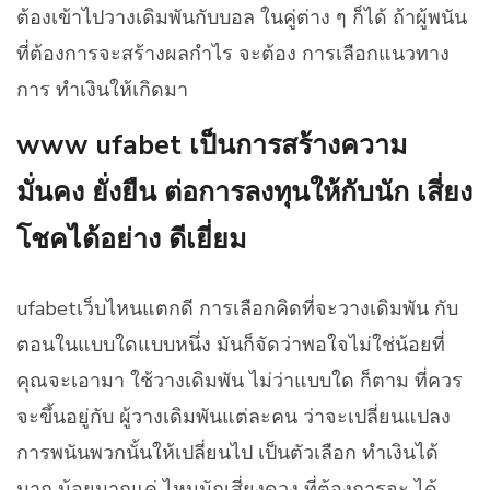
ต้องเข้าไปวางเดิมพันกับบอล ในคู่ต่าง ๆ ก็ได้ ถ้าผู้พนัน
ที่ต้องการจะสร้างผลกำไร จะต้อง การเลือกแนวทาง
การ ทำเงินให้เกิดมา
www ufabet เป็นการสร้างความ
มั่นคง ยั่งยืน ต่อการลงทุนให้กับนัก เสี่ยง
โชคได้อย่าง ดีเยี่ยม
ufabetเว็บไหนแตกดี การเลือกคิดที่จะวางเดิมพัน กับ
ตอนในแบบใดแบบหนึ่ง มันก็จัดว่าพอใจไม่ใช่น้อยที่
คุณจะเอามา ใช้วางเดิมพัน ไม่ว่าแบบใด ก็ตาม ที่ควร
จะขึ้นอยู่กับ ผู้วางเดิมพันแต่ละคน ว่าจะเปลี่ยนแปลง
การพนันพวกนั้นให้เปลี่ยนไป เป็นตัวเลือก ทำเงินได้
มาก น้อยมากแค่ ไหนนักเสี่ยงดวง ที่ต้องการจะ ได้