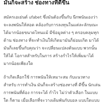
มันก็จะสร้าง ช่องทางที่ดีขึ้น
สมัครเอเย่นต์ ufabet ซึ่งมันต้องขึ้นกับ นีกพนันเองว่า
จะลงพนันให้สอด คล้องกับการลงทุนในแต่ละลักษณะ
ได้มากน้อยขนาดไหนแม้ มีข้อมูลต่าง ๆ ครอบคลุมทุก
ด้าน ช่องทาง ที่จะทำเงินให้เกิดมามันก็ย่อมเกิด มาได้
มันก็เลยขึ้นกับคุณว่า จะเปลี่ยนแปลงต้นแบบ พวกนั้น
ให้ได้ โอกาสสำหรับในการ สร้างกำไรให้เพิ่มมาได้
มากน้อยเพียงใด
ถ้าเกิดเลือกใช้ การพนันให้เหมาะสม กับแนวทาง
สำหรับ การทำเงิน มันก็จะสร้างช่องทางที่ ดีขึ้น นักเล่น
การพนันที่ต้อง การจะได้ กำไร ไม่ว่าตัวเลือก ในแบบ
ใด ก็ตาม เมื่อเลือกที่จะวางเดิมพันกับบอล แบบใดแบบ