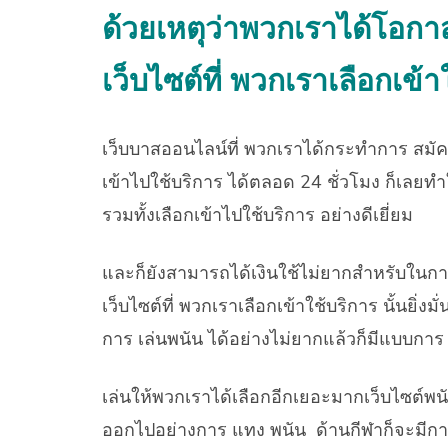
ด้วยเหตุว่าพวกเราได้โอกาส
เว็บไซต์ที่ พวกเราเลือกเข้
เ
ว็บบาสออนไลน์ที่ พวกเราได้กระทำการ สมัคร
เข้าไปใช้บริการ ได้ตลอด 24 ชั่วโมง ก็เลยท
รวมทั้งเลือกเข้าไปใช้บริการ อย่างดีเยี่ยม
และก็ยังสามารถได้เงินใช้ไม่ยากสำหรับในการ 
เว็บไซต์ที่ พวกเราเลือกเข้าใช้บริการ นั้นยิ
การ เล่นพนัน ได้อย่างไม่ยากแล้วก็มีแบบการ
เล่นให้พวกเราได้เลือกอีกเยอะมากเว็บไซต์พ
ออกไปอย่างการ แทง พนัน ด้านกีฬาก็จะมีก