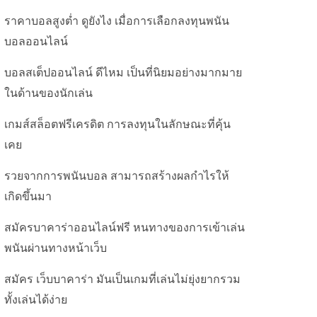
ราคาบอลสูงต่ำ ดูยังไง เมื่อการเลือกลงทุนพนัน
บอลออนไลน์
บอลสเต็ปออนไลน์ ดีไหม เป็นที่นิยมอย่างมากมาย
ในด้านของนักเล่น
เกมส์สล็อตฟรีเครดิต การลงทุนในลักษณะที่คุ้น
เคย
รวยจากการพนันบอล สามารถสร้างผลกำไรให้
เกิดขึ้นมา
สมัครบาคาร่าออนไลน์ฟรี หนทางของการเข้าเล่น
พนันผ่านทางหน้าเว็บ
สมัคร เว็บบาคาร่า มันเป็นเกมที่เล่นไม่ยุ่งยากรวม
ทั้งเล่นได้ง่าย