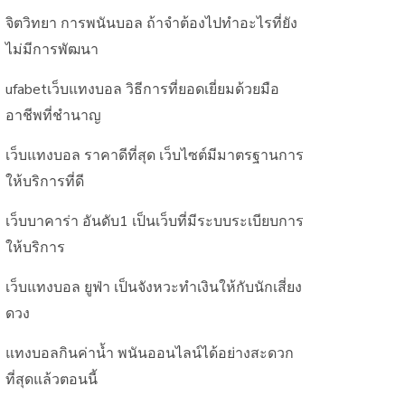
จิตวิทยา การพนันบอล ถ้าจำต้องไปทำอะไรที่ยัง
ไม่มีการพัฒนา
ufabetเว็บแทงบอล วิธีการที่ยอดเยี่ยมด้วยมือ
อาชีพที่ชำนาญ
เว็บแทงบอล ราคาดีที่สุด เว็บไซต์มีมาตรฐานการ
ให้บริการที่ดี
เว็บบาคาร่า อันดับ1 เป็นเว็บที่มีระบบระเบียบการ
ให้บริการ
เว็บแทงบอล ยูฟ่า เป็นจังหวะทำเงินให้กับนักเสี่ยง
ดวง
แทงบอลกินค่าน้ำ พนันออนไลน์ได้อย่างสะดวก
ที่สุดแล้วตอนนี้