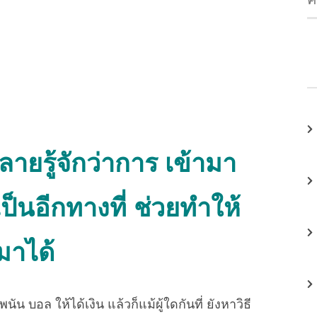
ส
ลายรู้จักว่าการ เข้ามา
็นอีกทางที่ ช่วยทำให้
มาได้
นัน บอล ให้ได้เงิน แล้วก็แม้ผู้ใดกันที่ ยังหาวิธี