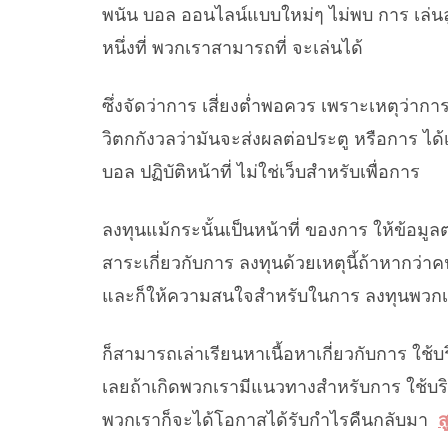
พนัน บอล ออนไลน์แบบใหม่ๆ ไม่พบ การ เล่น
หนึ่งที่ พวกเราสามารถที่ จะเล่นได้
ซึ่งจัดว่าการ เสี่ยงต่ำพอควร เพราะเหตุว่ากา
วิตกกังวลว่ามันจะส่งผลต่อประตู หรือการ ได
บอล ปฏิบัติหน้าที่ ไม่ใช่เว็บสำหรับเพื่อการ
ลงทุนแม้กระนั้นเป็นหน้าที่ ของการ ให้ข้อมูลต่
สาระเกี่ยวกับการ ลงทุนด้วยเหตุนี้ถ้าหากว
และก็ให้ความสนใจสำหรับในการ ลงทุนพวก
ก็สามารถเล่าเรียนหาเนื้อหาเกี่ยวกับการ ใช้บร
เลยถ้าเกิดพวกเรามีแนวทางสำหรับการ ใช้บริก
พวกเราก็จะได้โอกาสได้รับกำไรคืนกลับมา
ส