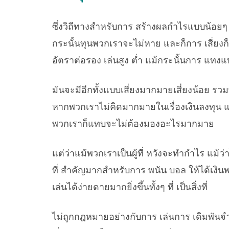
ซึ่งวิถีทางสำหรับการ สร้างผลกำไรแบบน้อยๆ ม
กระนั้นทุนพวกเราจะไม่หาย และก็การ เสี่ยงก็
อัตราต่อรอง เล่นสูง ต่ำ แม้กระนั้นการ แท
มันจะมีอีกทั้งแบบเสี่ยงมากมายเสี่ยงน้อย รวม
หากพวกเราไม่คิดมากมายในเรื่องเงินลงทุน แล
พวกเราก็แทบจะไม่ต้องมองอะไรมากมาย
แต่ว่าแม้พวกเราเป็นผู้ที่ หวังจะทำกำไร แม้
ที่ สำคัญมากสำหรับการ พนัน บอล ให้ได้เงิน
เล่นได้ง่ายดายมากยิ่งขึ้นทั้งๆ ที่ เป็นสิ่งที่
ไม่ถูกกฎหมายอย่างกับการ เล่นการ เดิมพันจำพวก