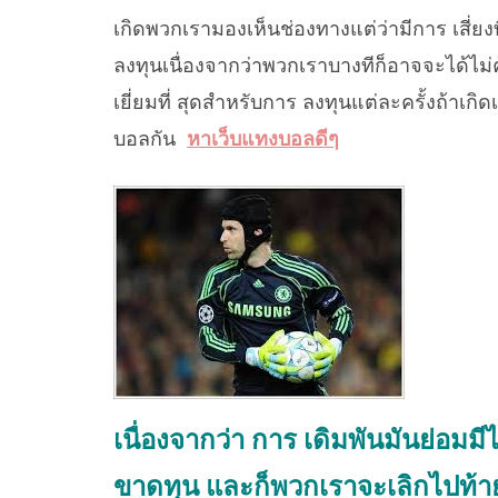
เกิดพวกเรามองเห็นช่องทางแต่ว่ามีการ เสี่ย
ลงทุนเนื่องจากว่าพวกเราบางทีก็อาจจะได้ไม่ค
เยี่ยมที่ สุดสำหรับการ ลงทุนแต่ละครั้งถ้าเกิด
บอลกัน
หาเว็บแทงบอลดีๆ
เนื่องจากว่า การ เดิมพันมันย่อมมีไ
ขาดทุน และก็พวกเราจะเลิกไปท้ายท