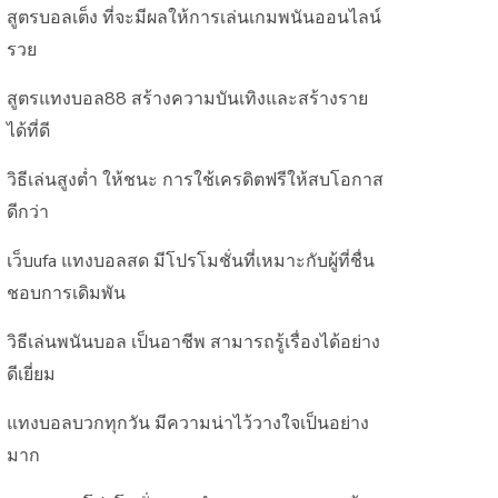
สูตรบอลเต็ง ที่จะมีผลให้การเล่นเกมพนันออนไลน์
รวย
สูตรแทงบอล88 สร้างความบันเทิงและสร้างราย
ได้ที่ดี
วิธีเล่นสูงต่ำ ให้ชนะ การใช้เครดิตฟรีให้สบโอกาส
ดีกว่า
เว็บufa แทงบอลสด มีโปรโมชั่นที่เหมาะกับผู้ที่ชื่น
ชอบการเดิมพัน
วิธีเล่นพนันบอล เป็นอาชีพ สามารถรู้เรื่องได้อย่าง
ดีเยี่ยม
แทงบอลบวกทุกวัน มีความน่าไว้วางใจเป็นอย่าง
มาก