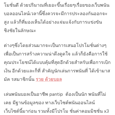
โมชั่นดี ด้วยปริมาณที่เยอะขึ้นเรื่อยๆเรื่อยของเว็บพนัน
บอลออนไลน์เวลานี้ซึ่งควรจะมีการประลองกันออกจะ
สูง แล้วก็ที่มองเห็นได้อย่างแจ่มแจ้งกับการแข่งขัน
ชิงชัยในลักษณะ
ต่างๆซึ่งโดยส่วนมากจะเป็นการเสนอโปรโมชั่นต่างๆ
เพื่อเป็นการสร้างความน่าดึงดูดใจ แล้วก็ยังคือการใช้
คุณประโยชน์ได้แบบคุ้มที่สุดอีกด้วยสำหรับเพื่อการเบิก
เงิน อีกด้วยและก็ที่ สำคัญนักเล่นการพนันที่ ได้เข้ามาส
มัค รสมาชิกนั้น
รวย ด้วยบอล
เล่นพนันบอลเป็นอาชีพ pantip ต้องเป็นนัก พนันที่ไม่
เคย มีฐานข้อมูลของ ทางเว็บไซต์พนันออนไลน์
เว็บไซต์นี้มาก่อน รวมทั้งมีโปรโม ชั่นค่าคอมมิชชั่น x3