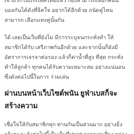
เจ้าแรกในประเทศไทยแล้ว ก็ยังสามารถเลือกพนัน
บอลกันได้ดังที่จิตใจ อยากได้อีกด้วย ถนัดคู่ไหน
สามารถ เลือกแทงคู่นั้นกัน
ได้ เลยเป็นเว็บที่ยังไม่ มีการระบุจนกระทั่งทำ ให้
สมาชิกได้รับ เสรีภาพกันอีกด้วย และจากนั้นก็ยังมี
อัตราการเจรจาต่อรอง แล้วก็ค่าน้ำที่สูง ที่สุด กระทั่ง
ทำให้ลูกค้า ทุกคนได้รับความเหมาะสม อย่างแน่นอน
ซึ่งดังต่อไปนี้ในการ ร่วมเล่น
ผ่านบนหน้าเว็บไซต์พนัน ยูฟ่าเบสก็จะ
สร้างความ
เชื่อใจให้กับสมาชิกทุก ท่านกันเป็นส่วนมาก อย่างยิ่ง