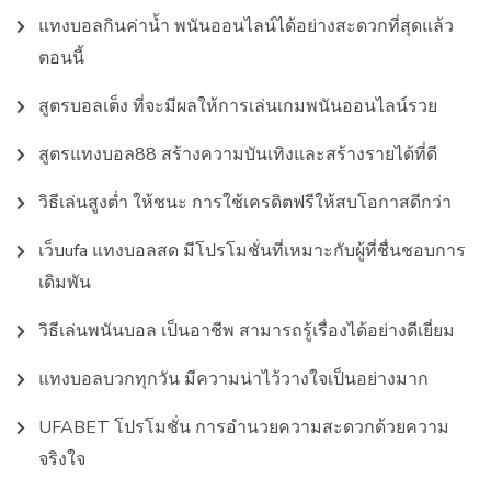
แทงบอลกินค่าน้ำ พนันออนไลน์ได้อย่างสะดวกที่สุดแล้ว
ตอนนี้
สูตรบอลเต็ง ที่จะมีผลให้การเล่นเกมพนันออนไลน์รวย
สูตรแทงบอล88 สร้างความบันเทิงและสร้างรายได้ที่ดี
วิธีเล่นสูงต่ำ ให้ชนะ การใช้เครดิตฟรีให้สบโอกาสดีกว่า
เว็บufa แทงบอลสด มีโปรโมชั่นที่เหมาะกับผู้ที่ชื่นชอบการ
เดิมพัน
วิธีเล่นพนันบอล เป็นอาชีพ สามารถรู้เรื่องได้อย่างดีเยี่ยม
แทงบอลบวกทุกวัน มีความน่าไว้วางใจเป็นอย่างมาก
UFABET โปรโมชั่น การอำนวยความสะดวกด้วยความ
จริงใจ