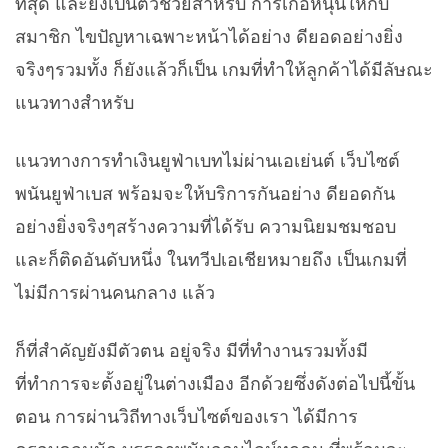
ที่สุด และยังเป็นตัวช่วยสำหรับ การเกื้อหนุนให้กับ
สมาชิก ไขปัญหาเฉพาะหน้าได้อย่าง ดียอดอย่างยิ่ง
จริงๆรวมทั้ง ก็ยังแล้วก็เป็น เกมที่ทำให้ลูกค้าได้มีลัษณะ
แนวทางสำหรับ
แนวทางการทำเงินยูฟ่าเบทไม่ผ่านเอเย่นต์ เว็บไซต์
พนันยูฟ่าเบส พร้อมจะให้บริการกันอย่าง ดียอดกัน
อย่างยิ่งจริงๆสร้างความที่ได้รับ ความนิยมชมชอบ
และก็ติดอันดับหนึ่ง ในทวีปเอเชียหมายถึง เป็นเกมที่
ไม่มีการผ่านคนกลาง แล้ว
ก็ที่สำคัญยังมีตัวตน อยู่จริง มีที่ทำงานรวมทั้งมี
ที่ทำการจะตั้งอยู่ในต่างเมือง อีกด้วยซึ่งดังต่อไปนี้ขั้น
ตอน การผ่านวิถีทางเว็บไซต์ของเรา ได้มีการ