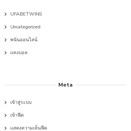
UFABETWINS
Uncategorized
พนันออนไลน์
แทงบอล
Meta
เข้าสู่ระบบ
เข้าฟีด
แสดงความเห็นฟีด