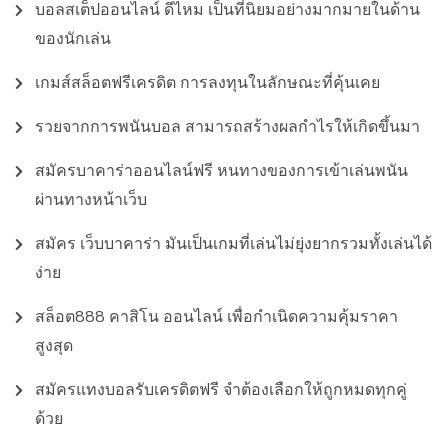
บอลสเต็ปออนไลน์ ดีไหม เป็นที่นิยมอย่างมากมายในด้าน
ของนักเล่น
เกมส์สล็อตฟรีเครดิต การลงทุนในลักษณะที่คุ้นเคย
รวยจากการพนันบอล สามารถสร้างผลกำไรให้เกิดขึ้นมา
สมัครบาคาร่าออนไลน์ฟรี หนทางของการเข้าเล่นพนัน
ผ่านทางหน้าเว็บ
สมัคร เว็บบาคาร่า มันเป็นเกมที่เล่นไม่ยุ่งยากรวมทั้งเล่นได้
ง่าย
สล็อต888 คาสิโน ออนไลน์ เพื่อกำเนิดความคุ้มราคา
สูงสุด
สมัครแทงบอลรับเครดิตฟรี จำต้องเลือกให้ถูกหมดทุกคู่
ด้วย