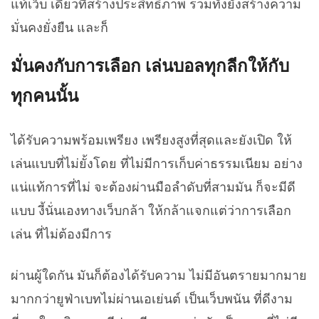
แท้เว็บ เดียวที่สร้างประสิทธิภาพ รวมทั้งยังสร้างความ
มั่นคงยั่งยืน และก็
มั่นคงกับการเลือก เล่นบอลทุกลีกให้กับ
ทุกคนนั้น
ได้รับความพร้อมเพรียง เพรียงสูงที่สุดและยังเปิด ให้
เล่นแบบที่ไม่ยั้งโดย ที่ไม่มีการเก็บค่าธรรมเนียม อย่าง
แน่แท้การที่ไม่ จะต้องผ่านมือลำดับที่สามมัน ก็จะมีดี
แบบ งี้นั่นเองทางเว็บกล้า ให้กล้าแจกแต่ว่าการเลือก
เล่น ที่ไม่ต้องมีการ
ผ่านผู้ใดกัน มันก็ต้องได้รับความ ไม่มีอันตรายมากมาย
มากกว่ายูฟ่าเบทไม่ผ่านเอเย่นต์ เป็นเว็บพนัน ที่ดีงาม