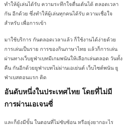
ทำให้ผู้เล่นได้รับ ความระทึกใจตื่นเต้นได้ ตลอดเวลา
กัน อีกด้วย ซึ่งทำให้ผู้เล่นทุกคนได้รับ ความเชื่อใจ
สำหรับ เพื่อการเข้า
มาใช้บริการ กันตลอดเวลาแล้ว ก็ใช้งานได้ง่ายด้วย
การเล่นเป็นราย การของกินภาษาไทย แล้วก็การเล่น
ผ่านทางเว็บยูฟ่าเบทมีเกมพนันให้เลือกเล่นตลอด วันทั้ง
คืน กันอีกด้วยยูฟ่าเบทไม่ผ่านเอเย่นต์ เว็บไซต์พนัน ยู
ฟ่าเบสตอนแรก ติด
อันดับหนึ่งในประเทศไทย โดยที่ไม่มี
การผ่านเอเจนซี่
และก็ยังมีขั้น ในตอนที่ไม่ซับซ้อน หรือยุ่งยากอะไร