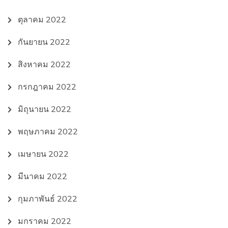
ตุลาคม 2022
กันยายน 2022
สิงหาคม 2022
กรกฎาคม 2022
มิถุนายน 2022
พฤษภาคม 2022
เมษายน 2022
มีนาคม 2022
กุมภาพันธ์ 2022
มกราคม 2022