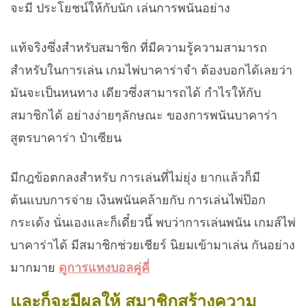
จะมี ประโยชน์ให้กับนัก เล่นการพนันอย่าง
แท้จริงซึ่งสำหรับสมาชิก ที่มีความรู้ความสามารถ
สำหรับในการเล่น เกมไพ่บาคาร่าจำ ต้องบอกได้เลยว่า
มันจะเป็นหนทาง เดียวซึ่งสามารถได้ กำไรให้กับ
สมาชิกได้ อย่างง่ายๆลักษณะ ของการพนันบาคาร่า
สูตรบาคาร่า ป๋าเซียน
มีกฎข้อตกลงสำหรับ การเล่นที่ไม่ยุ่ง ยากแล้วก็มี
ต้นแบบการจ่าย เงินพนันคล้ายกับ การเล่นไพ่ป๊อก
กระเด้ง นั่นเองและก็เดี๋ยวนี้ พบว่าการเล่นพนัน เกมส์ไพ่
บาคาร่าได้ มีสมาชิกช่วยเชียร์ นิยมเข้ามาเล่น กันอย่าง
มากมาย
ดูการแทงบอลคู่คี่
และก็จะมีผลให้ สมาชิกสร้างความ