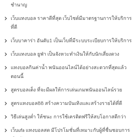
ชำนาญ
เว็บแทงบอล ราคาดีที่สุด เว็บไซต์มีมาตรฐานการให้บริการ
ที่ดี
เว็บบาคาร่า อันดับ1 เป็นเว็บที่มีระบบระเบียบการให้บริการ
เว็บแทงบอล ยูฟ่า เป็นจังหวะทำเงินให้กับนักเสี่ยงดวง
แทงบอลกินค่าน้ำ พนันออนไลน์ได้อย่างสะดวกที่สุดแล้ว
ตอนนี้
สูตรบอลเต็ง ที่จะมีผลให้การเล่นเกมพนันออนไลน์รวย
สูตรแทงบอล88 สร้างความบันเทิงและสร้างรายได้ที่ดี
วิธีเล่นสูงต่ำ ให้ชนะ การใช้เครดิตฟรีให้สบโอกาสดีกว่า
เว็บufa แทงบอลสด มีโปรโมชั่นที่เหมาะกับผู้ที่ชื่นชอบการ