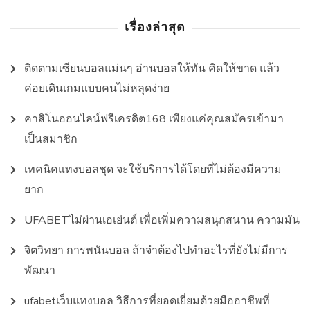
เรื่องล่าสุด
ติดตามเซียนบอลแม่นๆ อ่านบอลให้ทัน คิดให้ขาด แล้ว
ค่อยเดินเกมแบบคนไม่หลุดง่าย
คาสิโนออนไลน์ฟรีเครดิต168 เพียงแค่คุณสมัครเข้ามา
เป็นสมาชิก
เทคนิคแทงบอลชุด จะใช้บริการได้โดยที่ไม่ต้องมีความ
ยาก
UFABETไม่ผ่านเอเย่นต์ เพื่อเพิ่มความสนุกสนาน ความมัน
จิตวิทยา การพนันบอล ถ้าจำต้องไปทำอะไรที่ยังไม่มีการ
พัฒนา
ufabetเว็บแทงบอล วิธีการที่ยอดเยี่ยมด้วยมืออาชีพที่