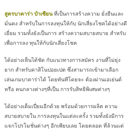
สูตรบาคาร่า ป๋าเซียน
ที่เป็นการสร้างความ ยั่งยืนและ
มั่นคง สำหรับในการลงทุนให้กับ นักเสี่ยงโชคได้อย่างดี
เยี่ยม รวมทั้งยังเป็นการ สร้างความสบายสบาย สำหรับ
เพื่อการลง ทุนให้กับนักเสี่ยงโชค
ได้อย่างเห็นได้ชัด กับแนวทางการสมัคร งานที่ไม่ยุ่ง
ยาก สำหรับคาสิโนปอยเปต ซึ่งสามารถเข้ามาเลือก
เล่นเกมบาคาร่าได้ โดยทันทีโดยจะ ต้องผ่านเอเย่นต์
หรือ คนกลางต่างๆที่เป็น การรับสิทธิพิเศษต่างๆ
ได้อย่างเต็มเปี่ยมอีกด้วย พร้อมด้วยการผลิต ความ
สบายสบายใน การลงทุนในแต่ละครั้ง รวมทั้งยังมีการ
แจกโปรโมชั่นต่างๆ อีกเพียบเลย โดยตลอด ที่ล้วนแต่