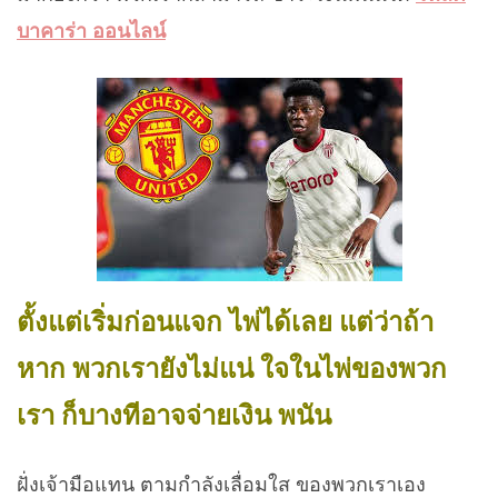
บาคาร่า ออนไลน์
ตั้งแต่เริ่มก่อนแจก ไพ่ได้เลย แต่ว่าถ้า
หาก พวกเรายังไม่แน่ ใจในไพ่ของพวก
เรา ก็บางทีอาจจ่ายเงิน พนัน
ฝั่งเจ้ามือแทน ตามกำลังเลื่อมใส ของพวกเราเอง