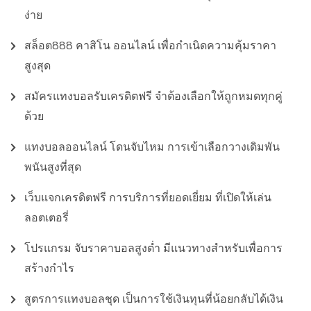
ง่าย
สล็อต888 คาสิโน ออนไลน์ เพื่อกำเนิดความคุ้มราคา
สูงสุด
สมัครแทงบอลรับเครดิตฟรี จำต้องเลือกให้ถูกหมดทุกคู่
ด้วย
แทงบอลออนไลน์ โดนจับไหม การเข้าเลือกวางเดิมพัน
พนันสูงที่สุด
เว็บแจกเครดิตฟรี การบริการที่ยอดเยี่ยม ที่เปิดให้เล่น
ลอตเตอรี่
โปรแกรม จับราคาบอลสูงต่ำ มีแนวทางสำหรับเพื่อการ
สร้างกำไร
สูตรการแทงบอลชุด เป็นการใช้เงินทุนที่น้อยกลับได้เงิน