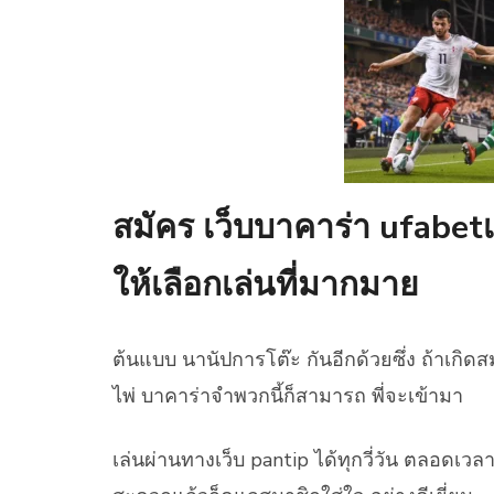
สมัคร เว็บบาคาร่า ufabetเ
ให้เลือกเล่นที่มากมาย
ต้นแบบ นานัปการโต๊ะ กันอีกด้วยซึ่ง ถ้าเกิด
ไพ่ บาคาร่าจำพวกนี้ก็สามารถ พี่จะเข้ามา
เล่นผ่านทางเว็บ pantip ได้ทุกวี่วัน ตลอดเ