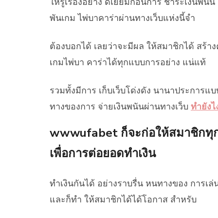
ให้รู้เรื่องอย่าง ดีเยี่ยมก่อนการ ชำระเงินพน
พันเกม ไพ่บาคาร่าผ่านทางเว็บแห่งนี้จำ
ต้องบอกได้ เลยว่าจะมีผล ให้สมาชิกได้ สร้า
เกมไพ่บา คาร่าได้ทุกแบบการอย่าง แน่แท้
รวมทั้งมีการ เก็บเว็บโด่งดัง นานาประการแบ
ทางของการ จ่ายเงินพนันผ่านทางเว็บ
ทำยังไ
wwwufabet ก็จะก่อให้สมาชิกทุก
เพื่อการต่อยอดทำเงิน
ทำเงินกันได้ อย่างราบรื่น หนทางของ การเล่น
และก็ทำ ให้สมาชิกได้ได้โอกาส สำหรับ