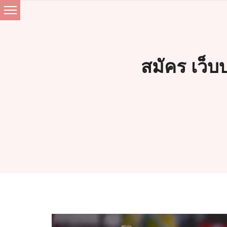
Skip
to
content
สมัคร เว็บบ