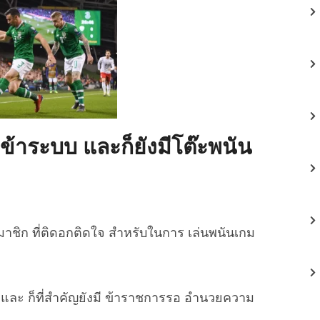
ข้าระบบ และก็ยังมีโต๊ะพนัน
สมาชิก ที่ติดอกติดใจ สำหรับในการ เล่นพนันเกม
วลาและ ก็ที่สำคัญยังมี ข้าราชการรอ อำนวยความ