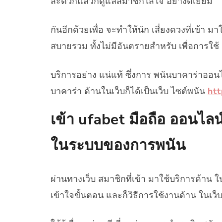
สะดวกแล้วก็ดูแลสมาชิกใส่ใจ อย่างดีเยี่ยม
กันอีกด้วยเพื่อ จะทำให้นัก เสี่ยงดวงที่เข้า 
สบายรวม ทั้งไม่มีอันตรายสำหรับ เพื่อการใช้
บริการอย่าง แน่แท้ ซึ่งการ พนันบาคาร่าออนไ
บาคาร่า ด้านในเว็บก็ได้เป็นเว็บ ไซต์พนัน
htt
เข้า ufabet มือถือ ออนไลน์ที
ในระบบของการพนัน
ผ่านทางเว็บ สมาชิกที่เข้า มาใช้บริการด้าน ใ
เข้าใจขั้นตอน และก็วิธีการใช้งานด้าน ในเว็