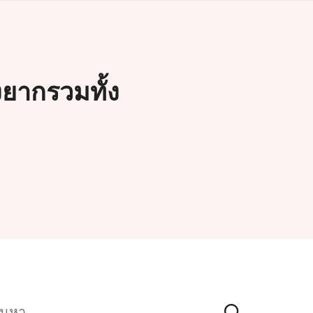
่งยากรวมทั้ง
้นหา