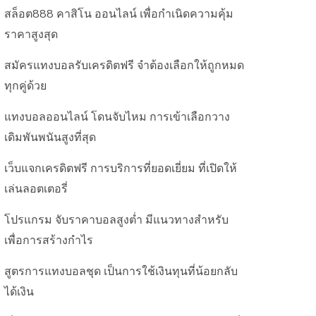
สล็อต888 คาสิโน ออนไลน์ เพื่อกำเนิดความคุ้ม
ราคาสูงสุด
สมัครแทงบอลรับเครดิตฟรี จำต้องเลือกให้ถูกหมด
ทุกคู่ด้วย
แทงบอลออนไลน์ โดนจับไหม การเข้าเลือกวาง
เดิมพันพนันสูงที่สุด
เว็บแจกเครดิตฟรี การบริการที่ยอดเยี่ยม ที่เปิดให้
เล่นลอตเตอรี่
โปรแกรม จับราคาบอลสูงต่ำ มีแนวทางสำหรับ
เพื่อการสร้างกำไร
สูตรการแทงบอลชุด เป็นการใช้เงินทุนที่น้อยกลับ
ได้เงิน