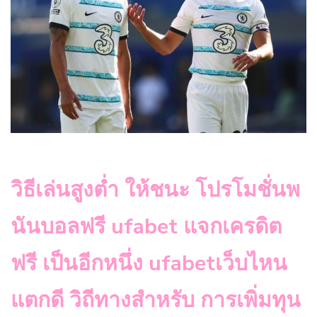
วิธีเล่นสูงต่ำ ให้ชนะ โปรโมชั่นพ
นันบอลฟรี ufabet แจกเครดิต
ฟรี เป็นอีกหนึ่ง ufabetเว็บไหน
แตกดี วิถีทางสำหรับ การเพิ่มทุน