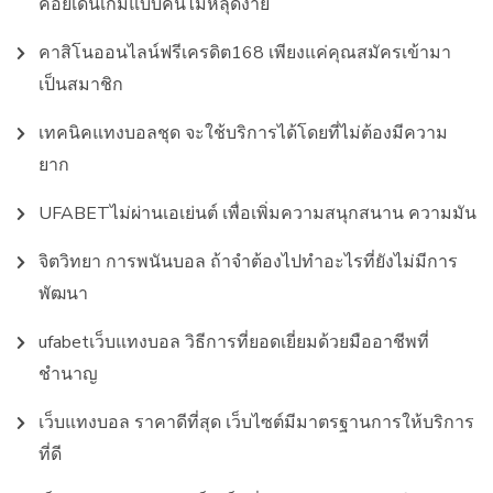
ค่อยเดินเกมแบบคนไม่หลุดง่าย
คาสิโนออนไลน์ฟรีเครดิต168 เพียงแค่คุณสมัครเข้ามา
เป็นสมาชิก
เทคนิคแทงบอลชุด จะใช้บริการได้โดยที่ไม่ต้องมีความ
ยาก
UFABETไม่ผ่านเอเย่นต์ เพื่อเพิ่มความสนุกสนาน ความมัน
จิตวิทยา การพนันบอล ถ้าจำต้องไปทำอะไรที่ยังไม่มีการ
พัฒนา
ufabetเว็บแทงบอล วิธีการที่ยอดเยี่ยมด้วยมืออาชีพที่
ชำนาญ
เว็บแทงบอล ราคาดีที่สุด เว็บไซต์มีมาตรฐานการให้บริการ
ที่ดี