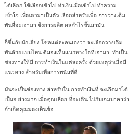
ได้เลือก ใช้เลือกเข้าไป ทำเงินเมื่อเข้าไป ทำความ
เข้าใจ เพื่อเอามาเป็นตัว เลือกสำหรับเพื่อ การวางเดิม
พันที่จะเอามา ซึ่งการผลิต ผลกำไรขึ้นมามัน
ก็ขึ้นกับนักเสี่ยง โชคแต่ละคนเองว่า จะเลือกวางเดิม
พันด้วยแบบไหน ดีมองเห็นแนวทางใดที่เอามา ทำเป็น
ช่องทางให้มี การทำเงินในแต่ละครั้ง ด้วยเหตุว่าเมื่อมี
แนวทาง สำหรับเพื่อการพนันที่ดี
มันจะเป็นช่องทาง สำหรับใน การทำเงินที่ จะเกิดมาได้
เป็นอ ย่างมาก เมื่อคุณเลือก ที่จะเดิน ไปกับเกมบาคาร่า
ถ้าเกิดคุณมองเห็นข้อ