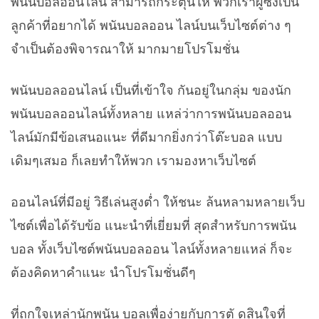
พนันบอลออนไลน์ สามารถกระตุ้นให้ พวกเราผู้ซึ่งเป็น
ลูกค้าที่อยากได้ พนันบอลออน ไลน์บนเว็บไซต์ต่าง ๆ
จำเป็นต้องพิจารณาให้ มากมายโปรโมชั่น
พนันบอลออนไลน์ เป็นที่เข้าใจ กันอยู่ในกลุ่ม ของนัก
พนันบอลออนไลน์ทั้งหลาย แหล่ว่าการพนันบอลออน
ไลน์มักมีข้อเสนอแนะ ที่ดีมากยิ่งกว่าโต๊ะบอล แบบ
เดิมๆเสมอ ก็เลยทำให้พวก เรามองหาเว็บไซต์
ออนไลน์ที่มีอยู่ วิธีเล่นสูงต่ำ ให้ชนะ ล้นหลามหลายเว็บ
ไซต์เพื่อได้รับข้อ แนะนำที่เยี่ยมที่ สุดสำหรับการพนัน
บอล ทั้งเว็บไซต์พนันบอลออน ไลน์ทั้งหลายแหล่ ก็จะ
ต้องคิดหาคำแนะ นำโปรโมชั่นดีๆ
ที่ถูกใจเหล่านักพนัน บอลเพื่อง่ายกับการตั ดสินใจที่