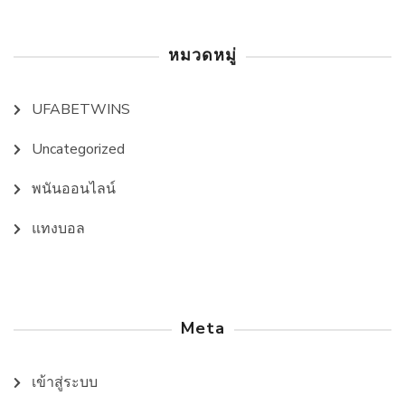
หมวดหมู่
UFABETWINS
Uncategorized
พนันออนไลน์
แทงบอล
Meta
เข้าสู่ระบบ