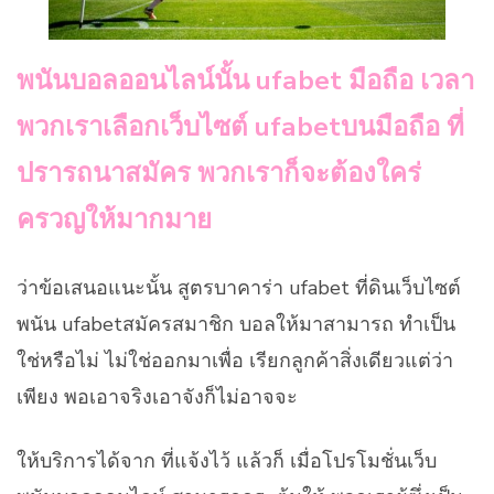
พนันบอลออนไลน์นั้น ufabet มือถือ เวลา
พวกเราเลือกเว็บไซต์ ufabetบนมือถือ ที่
ปรารถนาสมัคร พวกเราก็จะต้องใคร่
ครวญให้มากมาย
ว่าข้อเสนอแนะนั้น สูตรบาคาร่า ufabet ที่ดินเว็บไซต์
พนัน ufabetสมัครสมาชิก บอลให้มาสามารถ ทำเป็น
ใช่หรือไม่ ไม่ใช่ออกมาเพื่อ เรียกลูกค้าสิ่งเดียวแต่ว่า
เพียง พอเอาจริงเอาจังก็ไม่อาจจะ
ให้บริการได้จาก ที่แจ้งไว้ แล้วก็ เมื่อโปรโมชั่นเว็บ