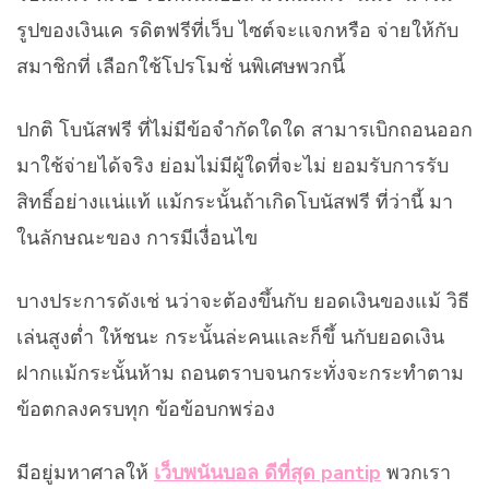
รูปของเงินเค รดิตฟรีที่เว็บ ไซต์จะแจกหรือ จ่ายให้กับ
สมาชิกที่ เลือกใช้โปรโมชั่ นพิเศษพวกนี้
ปกติ โบนัสฟรี ที่ไม่มีข้อจำกัดใดใด สามารเบิกถอนออก
มาใช้จ่ายได้จริง ย่อมไม่มีผู้ใดที่จะไม่ ยอมรับการรับ
สิทธิ์อย่างแน่แท้ แม้กระนั้นถ้าเกิดโบนัสฟรี ที่ว่านี้ มา
ในลักษณะของ การมีเงื่อนไข
บางประการดังเช่ นว่าจะต้องขึ้นกับ ยอดเงินของแม้ วิธี
เล่นสูงต่ำ ให้ชนะ กระนั้นล่ะคนและก็ขึ้ นกับยอดเงิน
ฝากแม้กระนั้นห้าม ถอนตราบจนกระทั่งจะกระทำตาม
ข้อตกลงครบทุก ข้อข้อบกพร่อง
มีอยู่มหาศาลให้
เว็บพนันบอล ดีที่สุด pantip
พวกเรา