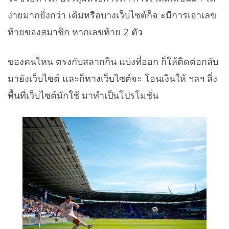
ง่ายมากยิ่งกว่า เดิมหรือบางเว็บไซต์ก็จ ะมีการเอาเลข
ท้ายของสมาชิก หากเลขท้าย 2 ตัว
ของคนไหน ตรงกับสลากกิน แบ่งที่ออก ก็ให้ติดต่อกลับ
มายังเว็บไซต์ และก็ทางเว็บไซต์จะ โอนเงินให้ ฯลฯ สิ่ง
พื้นที่เว็บไซต์มักใช้ มาทำเป็นโปรโมชั่น