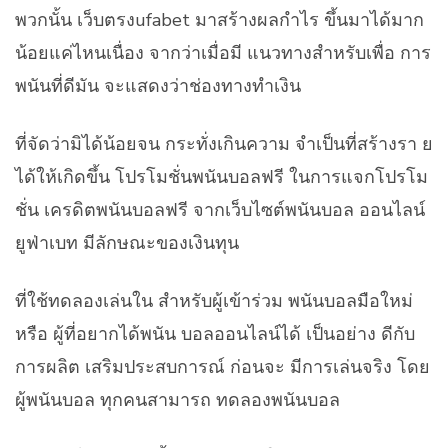
พวกนั้น เว็บตรงufabet มาสร้างผลกำไร ขึ้นมาได้มาก
น้อยแค่ไหนเนื่อง จากว่าเมื่อมี แนวทางสำหรับเพื่อ การ
พนันที่ดีมัน จะแสดงว่าช่องทางทำเงิน
ที่จัดว่ามิได้น้อยจน กระทั่งเกินความ จำเป็นที่สร้างรา ย
ได้ให้เกิดขึ้น โปรโมชั่นพนันบอลฟรี ในการแจกโปรโม
ชั่น เครดิตพนันบอลฟรี จากเว็บไซต์พนันบอล ออนไลน์
ยูฟ่าเบท มีลักษณะของเงินทุน
ที่ใช้ทดลองเล่นใน สำหรับผู้เข้าร่วม พนันบอลมือใหม่
หรือ ผู้ที่อยากได้พนัน บอลออนไลน์ได้ เป็นอย่าง ดีกับ
การผลิต เสริมประสบการณ์ ก่อนจะ มีการเล่นจริง โดย
ผู้พนันบอล ทุกคนสามารถ ทดลองพนันบอล