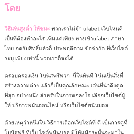
โดย
วิธีเล่นสูงต่ำ ให้ชนะ
พวกเราไม่จำ ufabet เว็บไหนดี
เป็นที่ต้องทำอะไร เพิ่มแค่เพียง ทางเข้าufabet ภาษา
ไทย กดรับสิทธิ์แล้วก็ ประพฤติตาม ข้อจำกัด ที่เว็บไซต์
ระบุ เพียงเท่านี้ พวกเราก็จะได้
ครอบครองเงิน โบนัสฟรีพวก นี้ในทันที โน่นเป็นสิ่งที่
สร้างความต่าง แล้วก็เป็นคุณลักษณะ เด่นที่น่าดึงดูด
ที่สุด อย่างหนึ่ง สำหรับในการตกลงใจ เลือกเว็บไซต์ผู้
ให้ บริการพนันออนไลน์ หรือเว็บไซต์พนันบอล
ด้วยเหตุว่าหนึ่งใน วิธีการเลือกเว็บไซต์ที่ ดี เป็นการดูที่
โบนัสฟรี ที่เว็บ ไซต์พนันบอล มีให้แม้กระนั้นจะมาใน