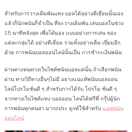
สำหรับการวางเดิมพันแทง บอลได้อย่างดีเยี่ยมนั้นเอง
แล้วก็นักพนันก็จำเป็น ที่จะวางเดิมพัน เล่นบอลในช่วง
15 นาทีหลังสุด เพื่อได้มอง แบบอย่างการเล่น ของ
แต่ละกลุ่มได้ อย่างดีเยี่ยม รวมทั้งอย่างเต็ม เปี่ยมอีก
ด้วย การพนันบอลออนไลน์นั้นเป็น การชำระเงินพนัน
ผ่านทางหนทางเว็บไซต์พนันบอลแค่นั้น ถ้าเลือกพนัน
ผ่าน ทางวิถีทางอื่นๆไม่มี อย่างแน่แท้พนันบอลออน
ไลน์โปรโมชั่นดี ๆ สำหรับการได้รับ โปรโม ชั่นดี ๆ
จากทางเว็บไซต์แทง บอลออน ไลน์ได้ฟรีที่ กรุ๊ปผู้นัก
การพนันทุกคนสา มารถประ ยุกต์ใช้สำหรับ
แอพพนัน
ออนไลน์