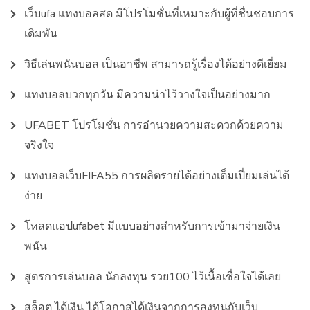
เว็บufa แทงบอลสด มีโปรโมชั่นที่เหมาะกับผู้ที่ชื่นชอบการ
เดิมพัน
วิธีเล่นพนันบอล เป็นอาชีพ สามารถรู้เรื่องได้อย่างดีเยี่ยม
แทงบอลบวกทุกวัน มีความน่าไว้วางใจเป็นอย่างมาก
UFABET โปรโมชั่น การอำนวยความสะดวกด้วยความ
จริงใจ
แทงบอลเว็บFIFA55 การผลิตรายได้อย่างเต็มเปี่ยมเล่นได้
ง่าย
โหลดแอปufabet มีแบบอย่างสำหรับการเข้ามาจ่ายเงิน
พนัน
สูตรการเล่นบอล นักลงทุน รวย100 ไว้เนื้อเชื่อใจได้เลย
สล็อต ได้เงิน ได้โอกาสได้เงินจากการลงทุนกับเว็บ