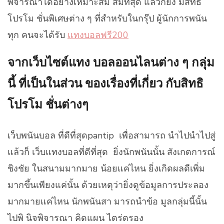
พิจารณาได้อย่างเหมาะสม สมที่สุด แล้วก็ยัง มีสิทธิ
โปรโม ชั่นพิเศษต่าง ๆ ที่สำหรับในกรุ๊ป ผู้นักการพนัน
ทุก คนจะได้รับ
แทงบอลฟรี200
จากเว็บไซต์แทง บอลออนไลนต่าง ๆ กลุ่ม
นี้ ที่เป็นในส่วน ของเรื่องที่เกี่ยว กับสิทธิ
โปรโม ชั่นต่างๆ
เว็บพนันบอล ที่ดีที่สุดpantip เพื่อสามารถ นำไปนำไปสู่
แล้วก็ เว็บแทงบอลที่ดีที่สุด ยิ่งนักพนันนั้น สังเกตการณ์
ชิงชัย ในสนามมากมาย น้อยแค่ไหน ยิ่งเกิดผลดีเพิ่ม
มากขึ้นเพียงแค่นั้น ด้วยเหตุว่ายิ่งดูข้อมูลการประลอง
มากมายแค่ไหน นักพนันสา มารถนำข้อ มูลกลุ่มนี้นั้น
ไปพิ นิจพิจารณา คิดแผน ไตร่ตรอง