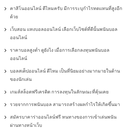
คาสิโนออนไลน์ ดีไหมครับ มีการระบุกำไรทดแทนที่สูงอีก
ด้วย
เว็บสอน แทงบอลออนไลน์ เลือกเว็บไซต์ที่ดีนั้นพนันบอล
ออนไลน์
ราคาบอลสูงต่ำ ดูยังไง เมื่อการเลือกลงทุนพนันบอล
ออนไลน์
บอลสเต็ปออนไลน์ ดีไหม เป็นที่นิยมอย่างมากมายในด้าน
ของนักเล่น
เกมส์สล็อตฟรีเครดิต การลงทุนในลักษณะที่คุ้นเคย
รวยจากการพนันบอล สามารถสร้างผลกำไรให้เกิดขึ้นมา
สมัครบาคาร่าออนไลน์ฟรี หนทางของการเข้าเล่นพนัน
ผ่านทางหน้าเว็บ