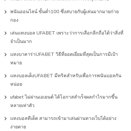
พนันออนไลน์ ขั้นต่ำ100 ซึ่งสบายกับผู้เล่นมากมายก่าย
กอง
เล่นแทงบอล UFABET เพราะว่าการเลือกลีกถือได้ว่าสิ่งที่
จำเป็นมาก
แทงบาคาร่าUFABET วิธีที่ยอดเยี่ยมที่สุดเป็นการมีเป้า
หมาย
แทงบอลเต็งUFABET มีทริคสำหรับเพื่อการพนันบอลกัน
หน่อย
ufabet ไม่ผ่านเอเยนต์ ได้โอกาสสำเร็จผลกำไรมากขึ้น
หลายเท่าตัว
แทงบอลทีเด็ด สามารถเข้ามาเล่นผ่านทางเว็บได้อย่าง
ง่ายดาย