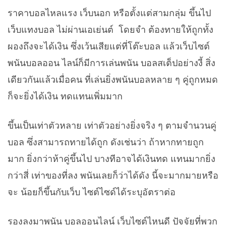
ราคาบอลไหลแรง เว็บนอก หรือตั้งแต่สามกลุ่ม ขึ้นไป
เว็บแทงบอล ไม่ผ่านเอเย่นต์ โดยจำ ต้องทายให้ถูกทั้ง
ผองถึงจะได้เงิน ซึ่งเว้นเสียแต่ที่โต๊ะบอล แล้วเว็บไซต์
พนันบอลออน ไลน์ก็มีการเล่นพนัน บอลสเต็ปอย่างงี้ สิ่ง
เดียวกันแล้วเมื่อคน ที่เล่นยิ่งพนันบอลหลาย ๆ คู่ถูกหมด
ก็จะยิ่งได้เงิน ทดแทนเพิ่มมาก
ขึ้นเป็นเท่าตัวหลาย เท่าตัวอย่างยิ่งจริง ๆ ตามจำนวนคู่
บอล ซึ่งสามารถทายได้ถูก ดังเช่นว่า ถ้าหากทายถูก
มาก ยิ่งกว่าห้าคู่ขึ้นไป บางทีอาจได้เงินทด แทนมากยิ่ง
กว่าสี่ เท่าของที่ลง พนันเลยก็ว่าได้ดัง นี้จะมากมายหรือ
จะ น้อยก็ขึ้นกับเว็บ ไซต์ไซด์ได้ระบุอัตราต่อ
รองลงมาพนัน บอลออนไลน์ เว็บไซต์ไหนดี ปัจจัยที่พวก