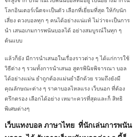
จะสูงจาก ปริมาณเว็บพนันบอลที่มีอยู่ เป็นอย่างมากใน
โลกอินเตอร์เน็ตจะเป็นตัว เลือกที่เยี่ยมที่สุด ให้กับนัก
เสี่ยง ดวงบอลทุก ๆ คนได้อย่างแน่แท้ ไม่ว่าจะเป็นการ
นำ เสนอเกมการพนันบอลได้ อย่างสมบูรณ์ในทุก ๆ
ต้นแบบ
แล้วก็ยัง มีการนำเสนอในเรื่องราวต่าง ๆ ได้แก่การใช้
วิธีต่าง ๆ รวมทั้งการนำเสนอ สูตรพินิจพิจารณา บอล
ได้อย่างแม่น ยำถูกต้องแม่นยำอีกด้วย รวมถึงยังมี
คุณลักษณะต่าง ๆ ราคาบอลไหลแรง เว็บนอก ที่ต้อง
ตรึกตรอง เลือกได้อย่าง เหมาะควรที่สุดและก็ สิทธิ
พิเศษต่างๆ
เว็บแทงบอล ภาษาไทย ที่นักเล่นการพนัน