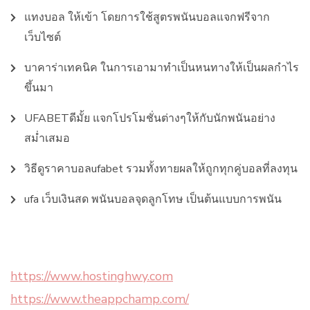
แทงบอล ให้เข้า โดยการใช้สูตรพนันบอลแจกฟรีจาก
เว็บไซต์
บาคาร่าเทคนิค ในการเอามาทำเป็นหนทางให้เป็นผลกำไร
ขึ้นมา
UFABETดีมั้ย แจกโปรโมชั่นต่างๆให้กับนักพนันอย่าง
สม่ำเสมอ
วิธีดูราคาบอลufabet รวมทั้งทายผลให้ถูกทุกคู่บอลที่ลงทุน
ufa เว็บเงินสด พนันบอลจุดลูกโทษ เป็นต้นแบบการพนัน
https://www.hostinghwy.com
https://www.theappchamp.com/