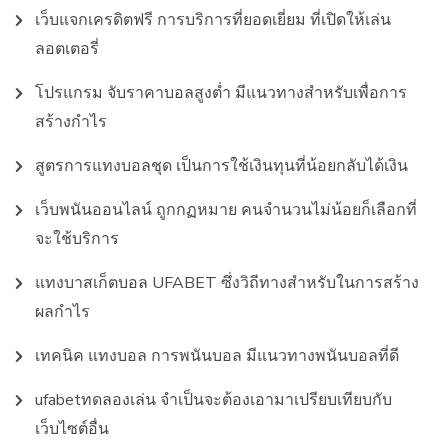
เว็บแจกเครดิตฟรี การบริการที่ยอดเยี่ยม ที่เปิดให้เล่น
ลอตเตอรี่
โปรแกรม จับราคาบอลสูงต่ำ มีแนวทางสำหรับเพื่อการ
สร้างกำไร
สูตรการแทงบอลชุด เป็นการใช้เงินทุนที่น้อยกลับได้เงิน
เว็บพนันออนไลน์ ถูกกฏหมาย คนจำนวนไม่น้อยก็เลือกที่
จะใช้บริการ
แทงบาสเก็ตบอล UFABET ซึ่งวิถีทางสำหรับในการสร้าง
ผลกำไร
เทคนิค แทงบอล การพนันบอล มีแนวทางพนันบอลที่ดี
ufabetทดลองเล่น จำเป็นจะต้องเอามาเปรียบเทียบกับ
เว็บไซต์อื่น