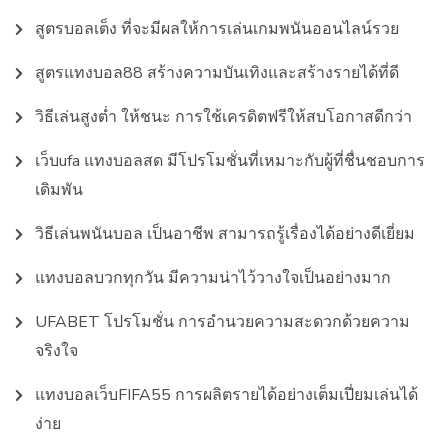
สูตรบอลเต็ง ที่จะมีผลให้การเล่นเกมพนันออนไลน์รวย
สูตรแทงบอล88 สร้างความบันเทิงและสร้างรายได้ที่ดี
วิธีเล่นสูงต่ำ ให้ชนะ การใช้เครดิตฟรีให้สบโอกาสดีกว่า
เว็บufa แทงบอลสด มีโปรโมชั่นที่เหมาะกับผู้ที่ชื่นชอบการ
เดิมพัน
วิธีเล่นพนันบอล เป็นอาชีพ สามารถรู้เรื่องได้อย่างดีเยี่ยม
แทงบอลบวกทุกวัน มีความน่าไว้วางใจเป็นอย่างมาก
UFABET โปรโมชั่น การอำนวยความสะดวกด้วยความ
จริงใจ
แทงบอลเว็บFIFA55 การผลิตรายได้อย่างเต็มเปี่ยมเล่นได้
ง่าย