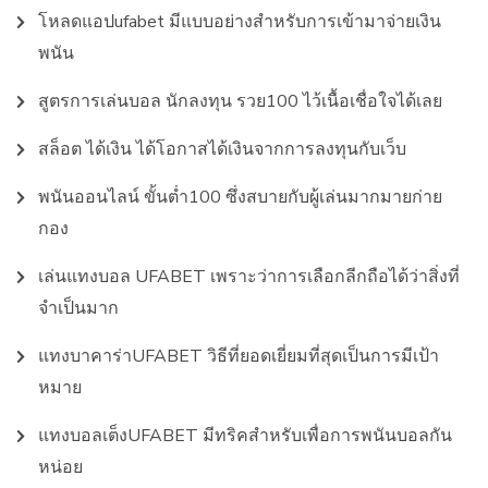
โหลดแอปufabet มีแบบอย่างสำหรับการเข้ามาจ่ายเงิน
พนัน
สูตรการเล่นบอล นักลงทุน รวย100 ไว้เนื้อเชื่อใจได้เลย
สล็อต ได้เงิน ได้โอกาสได้เงินจากการลงทุนกับเว็บ
พนันออนไลน์ ขั้นต่ำ100 ซึ่งสบายกับผู้เล่นมากมายก่าย
กอง
เล่นแทงบอล UFABET เพราะว่าการเลือกลีกถือได้ว่าสิ่งที่
จำเป็นมาก
แทงบาคาร่าUFABET วิธีที่ยอดเยี่ยมที่สุดเป็นการมีเป้า
หมาย
แทงบอลเต็งUFABET มีทริคสำหรับเพื่อการพนันบอลกัน
หน่อย