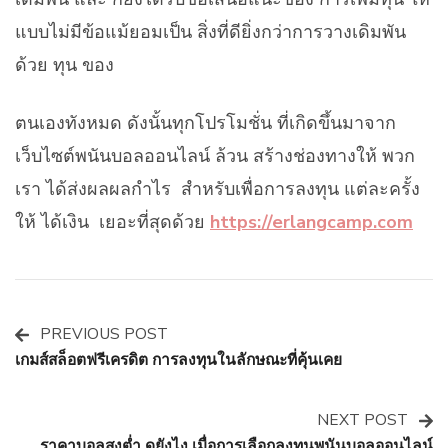
แบบไม่มีข้อแม้ยอมเป็น สิ่งที่ดียิ่งกว่าการวางเดิมพัน
ด้วย ทุน ของ
ตนเองทังหมด ดังนั้นทุกโปรโมชั่น ที่เกิดขึ้นมาจาก
เว็บไซต์พนันบอลออนไลน์ ล้วน สร้างช่องทางให้ พวก
เรา ได้ส่งผลผลกำไร สำหรับเพื่อการลงทุน แต่ละครั้ง
ให้ ได้เงิน เยอะที่สุดด้วย
https://erlangcamp.com
PREVIOUS POST
Post
เกมส์สล็อตฟรีเครดิต การลงทุนในลักษณะที่คุ้นเคย
Navigation
NEXT POST
ราคาบอลสูงต่ำ ดูยังไง เมื่อการเลือกลงทุนพนันบอลออนไลน์