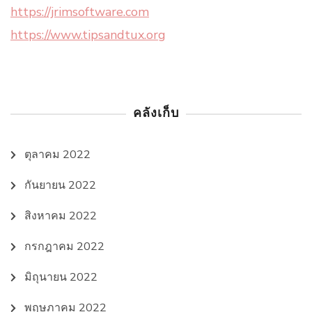
https://jrimsoftware.com
https://www.tipsandtux.org
คลังเก็บ
ตุลาคม 2022
กันยายน 2022
สิงหาคม 2022
กรกฎาคม 2022
มิถุนายน 2022
พฤษภาคม 2022