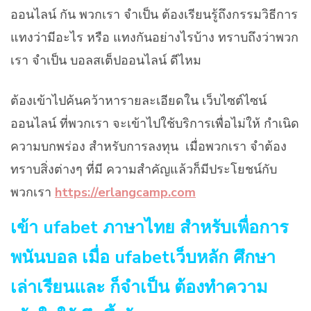
ออนไลน์ กัน พวกเรา จำเป็น ต้องเรียนรู้ถึงกรรมวิธีการ
แทงว่ามีอะไร หรือ แทงกันอย่างไรบ้าง ทราบถึงว่าพวก
เรา จำเป็น บอลสเต็ปออนไลน์ ดีไหม
ต้องเข้าไปค้นคว้าหารายละเอียดใน เว็บไซต์ไซน์
ออนไลน์ ที่พวกเรา จะเข้าไปใช้บริการเพื่อไม่ให้ กำเนิด
ความบกพร่อง สำหรับการลงทุน เมื่อพวกเรา จำต้อง
ทราบสิ่งต่างๆ ที่มี ความสำคัญแล้วก็มีประโยชน์กับ
พวกเรา
https://erlangcamp.com
เข้า ufabet ภาษาไทย สำหรับเพื่อการ
พนันบอล เมื่อ ufabetเว็บหลัก ศึกษา
เล่าเรียนและ ก็จำเป็น ต้องทำความ