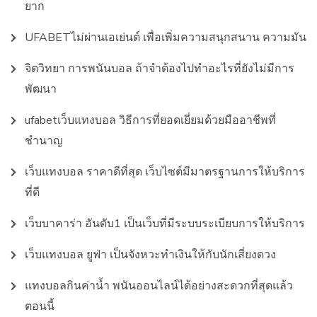
ยาก
UFABETไม่ผ่านเอเย่นต์ เพื่อเพิ่มความสนุกสนาน ความมัน
จิตวิทยา การพนันบอล ถ้าจำต้องไปทำอะไรที่ยังไม่มีการ
พัฒนา
ufabetเว็บแทงบอล วิธีการที่ยอดเยี่ยมด้วยมืออาชีพที่
ชำนาญ
เว็บแทงบอล ราคาดีที่สุด เว็บไซต์มีมาตรฐานการให้บริการ
ที่ดี
เว็บบาคาร่า อันดับ1 เป็นเว็บที่มีระบบระเบียบการให้บริการ
เว็บแทงบอล ยูฟ่า เป็นจังหวะทำเงินให้กับนักเสี่ยงดวง
แทงบอลกินค่าน้ำ พนันออนไลน์ได้อย่างสะดวกที่สุดแล้ว
ตอนนี้