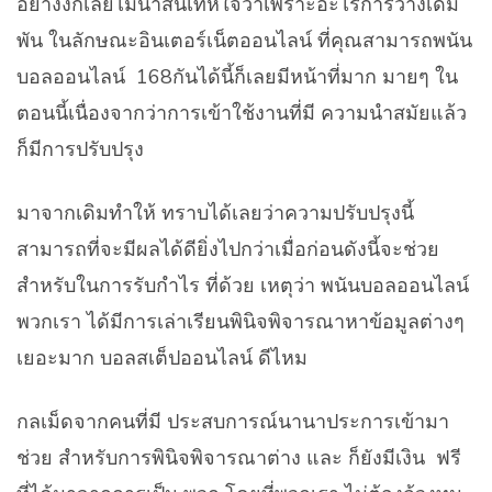
อย่างงี้ก็เลยไม่น่าสนเท่ห์ใจว่าเพราะอะไรการวางเดิม
พัน ในลักษณะอินเตอร์เน็ตออนไลน์ ที่คุณสามารถพนัน
บอลออนไลน์ 168กันได้นี้ก็เลยมีหน้าที่มาก มายๆ ใน
ตอนนี้เนื่องจากว่าการเข้าใช้งานที่มี ความนำสมัยแล้ว
ก็มีการปรับปรุง
มาจากเดิมทำให้ ทราบได้เลยว่าความปรับปรุงนี้
สามารถที่จะมีผลได้ดียิ่งไปกว่าเมื่อก่อนดังนี้จะช่วย
สำหรับในการรับกำไร ที่ด้วย เหตุว่า พนันบอลออนไลน์
พวกเรา ได้มีการเล่าเรียนพินิจพิจารณาหาข้อมูลต่างๆ
เยอะมาก บอลสเต็ปออนไลน์ ดีไหม
กลเม็ดจากคนที่มี ประสบการณ์นานาประการเข้ามา
ช่วย สำหรับการพินิจพิจารณาต่าง และ ก็ยังมีเงิน ฟรี