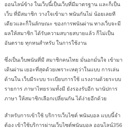
ออนไลน์ข้าง ในเว็บนี้เป็นเว็บที่มีมาตรฐาน และก็เป็น
เว็บ ที่มีสมาชิก วางใจเข้ามา พนันกันไม่ น้อยเลยที
เดียวและก็ในลักษณะ ของการพนันผ่าน ทางเว็บจะมี
ผลให้สมาชิก ได้รับความสบายสบายแล้ว ก็ไม่เป็น
อันตราย ทุกหนสำหรับ ในการใช้งาน
ซึ่งเป็นเว็บพนันที่มี สมาชิกคนไทย มั่นอกมั่นใจ เข้ามา
เดินผ่าน เยอะที่สุดด้วยเพราะเหตุว่าในแบบ การเล่น
ด้านใน เว็บมีระบบ ระเบียบการใช้ แรงงานด้วยระบบ
รายการ ภาษาไทยรวมทั้งมี ยังรองรับอีก นานัปการ
ภาษา ให้สมาชิกเลือกเปลี่ยนกัน ได้ง่ายอีกด้วย
สำหรับการเข้าใช้ บริการเว็บไซต์ พนันบอล แบบนี้จำ
ต้อง เข้าใช้บริการผ่านเว็บไซต์พนันบอล ออนไลน์356