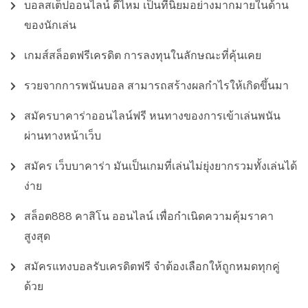
บอลสเต็ปออนไลน์ ดีไหม เป็นที่นิยมอย่างมากมายในด้าน
ของนักเล่น
เกมส์สล็อตฟรีเครดิต การลงทุนในลักษณะที่คุ้นเคย
รวยจากการพนันบอล สามารถสร้างผลกำไรให้เกิดขึ้นมา
สมัครบาคาร่าออนไลน์ฟรี หนทางของการเข้าเล่นพนัน
ผ่านทางหน้าเว็บ
สมัคร เว็บบาคาร่า มันเป็นเกมที่เล่นไม่ยุ่งยากรวมทั้งเล่นได้
ง่าย
สล็อต888 คาสิโน ออนไลน์ เพื่อกำเนิดความคุ้มราคา
สูงสุด
สมัครแทงบอลรับเครดิตฟรี จำต้องเลือกให้ถูกหมดทุกคู่
ด้วย