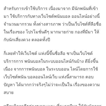
สำหรับการเข้าใช้บริการ เนื่องมาจาก มีนักพนันที่เข้า
มา ใช้บริการกับทางเว็บไซต์พนันบอล ออนไลน์อย่างนี้
จำนวนมากรวม ทั้งต่างสารภาพ ว่าเป็นเว็บไซต์ที่ลือชื่อ
ในเรื่องของ โปรโมชั่นดีๆ มากมายก่าย กองที่มีมา ให้
กับนักเสี่ยงดวง ตลอดทั้งปี
ก็เลยทำให้เว็บไซต์ แห่งนี้ขึ้นชื่อลือ ชาเป็นเว็บไซต์
บริการการ พนันบอลในระบบออนไลน์กันบ้าง ดียิ่งขึ้น
เนื่อง จากการพนันบอล ในระบบออน ไลน์โดยการใช้
เว็บไซต์พนัน บอลออนไลน์เว็บ แห่งนี้สามารถ ตอบ
ปัญหา ได้มากกว่าจริงๆไม่ว่าจะเป็นใน เรื่องของความ
สบาย