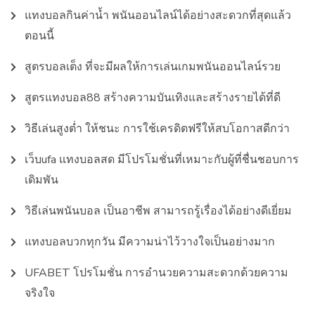
แทงบอลกินค่าน้ำ พนันออนไลน์ได้อย่างสะดวกที่สุดแล้ว
ตอนนี้
สูตรบอลเต็ง ที่จะมีผลให้การเล่นเกมพนันออนไลน์รวย
สูตรแทงบอล88 สร้างความบันเทิงและสร้างรายได้ที่ดี
วิธีเล่นสูงต่ำ ให้ชนะ การใช้เครดิตฟรีให้สบโอกาสดีกว่า
เว็บufa แทงบอลสด มีโปรโมชั่นที่เหมาะกับผู้ที่ชื่นชอบการ
เดิมพัน
วิธีเล่นพนันบอล เป็นอาชีพ สามารถรู้เรื่องได้อย่างดีเยี่ยม
แทงบอลบวกทุกวัน มีความน่าไว้วางใจเป็นอย่างมาก
UFABET โปรโมชั่น การอำนวยความสะดวกด้วยความ
จริงใจ