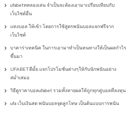
ufabetทดลองเล่น จำเป็นจะต้องเอามาเปรียบเทียบกับ
เว็บไซต์อื่น
แทงบอล ให้เข้า โดยการใช้สูตรพนันบอลแจกฟรีจาก
เว็บไซต์
บาคาร่าเทคนิค ในการเอามาทำเป็นหนทางให้เป็นผลกำไร
ขึ้นมา
UFABETดีมั้ย แจกโปรโมชั่นต่างๆให้กับนักพนันอย่าง
สม่ำเสมอ
วิธีดูราคาบอลufabet รวมทั้งทายผลให้ถูกทุกคู่บอลที่ลงทุน
ufa เว็บเงินสด พนันบอลจุดลูกโทษ เป็นต้นแบบการพนัน