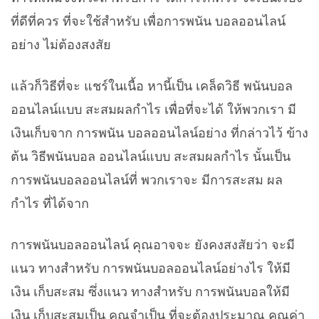
ที่ดีที่ควร ที่จะใช้สำหรับ เพื่อการพนัน บอลออนไลน์
อย่าง ไม่ต้องสงสัย
แล้วก็วิธีที่จะ แชร์ในเนื้อ หานี้เป็น เคล็ดวิธี พนันบอล
ออนไลน์แบบ สะสมผลกำไร เพื่อที่จะได้ ให้พวกเรา มี
เงินเก็บจาก การพนัน บอลออนไลน์อย่าง ที่กล่าวไว้ ข้าง
ต้น วิธีพนันบอล ออนไลน์แบบ สะสมผลกำไร นั้นเป็น
การพนันบอลออนไลน์ที่ พวกเราจะ มีการสะสม ผล
กำไร ที่ได้จาก
การพนันบอลออนไลน์ คุณอาจจะ ยังคงสงสัยว่า จะมี
แนว ทางสำหรับ การพนันบอลออนไลน์อย่างไร ให้มี
เงิน เก็บสะสม ซึ่งแนว ทางสำหรับ การพนันบอลให้มี
เงิน เก็บสะสมเป็น คุณจำเป็น ที่จะต้องประมาณ คุณค่า