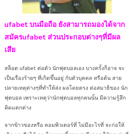
ufabet บนมือถือ ยังสามารถมองได้จาก
สมัครufabet ส่วนประกอบต่างๆที่มีผล
เสีย
สล็อต ufabet ต่อตัว นักฟุตบอลเอง บางครั้งก็อาจ จะ
เป็นเรื่องร้ายๆ ที่เกิดขึ้นอยู่ กับตัวบุคคล หรือต้น สาย
ปลายเหตุต่างๆที่ทำให้ส่ง ผลโดยตรง ต่อสมาธิของ นัก
ฟุตบอล เพราะเหตุว่านักฟุตบอลทุกคนนั้น มีความรู้สึก
คิดแตกต่าง
จากข้าวของหรือ คอมพิวเตอร์ที่ ไม่มีอะไรที่ จะก่อให้