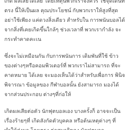
เกิด ผลเสียได้เลย โดยเหตุนี้พวกเราจึงควร ใช้จุดเด่นที่
ตรง นี้ให้เป็นผล คุณประโยชน์ กับพวกเราให้สูงที่สุด
อย่าใช้เพียง แค่ดวงสิ่งเดียว สำหรับใน การพนันบอลได้
จากสิ่งที่เคยเกิดขึ้นใกล้ๆ ช่วงเวลาที่ พวกเรากำลัง จะ
กระทำคาดคะเน
ซึ่งจะไม่เหมือนกัน กับการพนันการ เดิมพันที่ใช้ ข้าว
ของต่างๆหรือคอมพิวเตอร์ที่ พวกเราไม่สามารถ ที่จะ
คาดหมาย ได้เลย จะมองเห็นได้ว่าสำหรับเพื่อการ พินิจ
พิจารณา ข้อมูลของ กีฬาบอลนั้น ยังสามารถ มองได้
จากส่วนประกอบ ต่างๆที่ก่อให้
เกิดผลเสียต่อตัว นักฟุตบอลเอง บางครั้งก็ อาจจะเป็น
เรื่องร้ายๆที่ เกิดสังกัดตัวบุคคล หรือต้นเหตุต่างๆ ที่