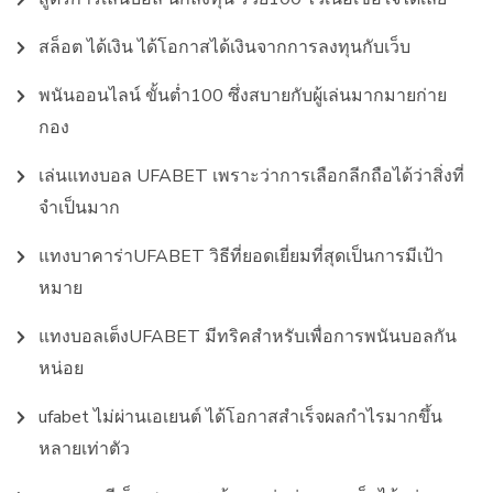
สล็อต ได้เงิน ได้โอกาสได้เงินจากการลงทุนกับเว็บ
พนันออนไลน์ ขั้นต่ำ100 ซึ่งสบายกับผู้เล่นมากมายก่าย
กอง
เล่นแทงบอล UFABET เพราะว่าการเลือกลีกถือได้ว่าสิ่งที่
จำเป็นมาก
แทงบาคาร่าUFABET วิธีที่ยอดเยี่ยมที่สุดเป็นการมีเป้า
หมาย
แทงบอลเต็งUFABET มีทริคสำหรับเพื่อการพนันบอลกัน
หน่อย
ufabet ไม่ผ่านเอเยนต์ ได้โอกาสสำเร็จผลกำไรมากขึ้น
หลายเท่าตัว