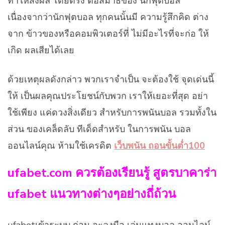
ทำให้ส่งผล โดยตรง ต่อสมาธิของ นักฟุตบอล
เนื่องจากว่านักฟุตบอล ทุกคนนั้นมี ความรู้สึกคิด ต่าง
จาก ข้าวของหรือคอมพิวเตอร์ที่ ไม่มีอะไรที่จะก่อ ให้
เกิด ผลเสียได้เลย
ด้วยเหตุผลดังกล่าว พวกเราจำเป็น จะต้องใช้ จุดเด่นนี้
ให้ เป็นผลคุณประโยชน์กับพวก เราให้เยอะที่สุด อย่า
ใช้เพียง แค่ดวงสิ่งเดียว สำหรับการพนันบอล รวมทั้งใน
ส่วน ของเคล็ดลับ ทีเด็ดสำหรับ ในการพนัน บอล
ออนไลน์คุณ ห้ามใช้เครดิต
เว็บพนัน ถอนขั้นต่ำ100
ufabet.com ควรต้องเรียนรู้ สูตรบาคาร่า
ufabet แนวทางต่างๆอย่างถี่ถ้วน
ufabetเข้าระบบ ก่อน จะลงมือ เล่นแทงบอล ออนไลน์