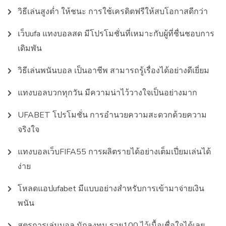
วิธีเล่นสูงต่ำ ให้ชนะ การใช้เครดิตฟรีให้สบโอกาสดีกว่า
เว็บufa แทงบอลสด มีโปรโมชั่นที่เหมาะกับผู้ที่ชื่นชอบการ
เดิมพัน
วิธีเล่นพนันบอล เป็นอาชีพ สามารถรู้เรื่องได้อย่างดีเยี่ยม
แทงบอลบวกทุกวัน มีความน่าไว้วางใจเป็นอย่างมาก
UFABET โปรโมชั่น การอำนวยความสะดวกด้วยความ
จริงใจ
แทงบอลเว็บFIFA55 การผลิตรายได้อย่างเต็มเปี่ยมเล่นได้
ง่าย
โหลดแอปufabet มีแบบอย่างสำหรับการเข้ามาจ่ายเงิน
พนัน
สูตรการเล่นบอล นักลงทุน รวย100 ไว้เนื้อเชื่อใจได้เลย