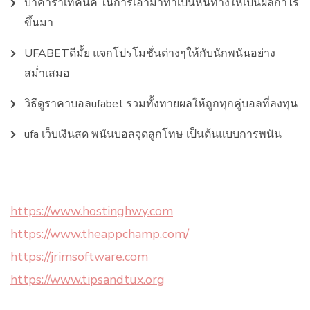
บาคาร่าเทคนิค ในการเอามาทำเป็นหนทางให้เป็นผลกำไร
ขึ้นมา
UFABETดีมั้ย แจกโปรโมชั่นต่างๆให้กับนักพนันอย่าง
สม่ำเสมอ
วิธีดูราคาบอลufabet รวมทั้งทายผลให้ถูกทุกคู่บอลที่ลงทุน
ufa เว็บเงินสด พนันบอลจุดลูกโทษ เป็นต้นแบบการพนัน
https://www.hostinghwy.com
https://www.theappchamp.com/
https://jrimsoftware.com
https://www.tipsandtux.org