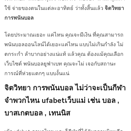
ใช้ จ่ายของตนในแต่ละอาทิตย์ ว่าทั้งสิ้นแล้ว
จิตวิทยา
การพนันบอล
โดยประมาณเยอะ แค่ไหน คุณจะมีเงิน ที่คุณสามารถ
พนันบอลออนไลน์ได้เยอะแค่ไหน แบบไม่เกินกำลัง ไม่
ตกระกำ ลำบากอย่างแน่แท้ แล้วคุณ ต้องแม้คุณเลือก
เว็บไซต์ พนันบอลยูฟ่าเบท คุณจะไม่ เจอกับสถานะ
การณ์ที่ห่วยแตกๆ แบบงั้นแน่
จิตวิทยา การพนันบอล ไม่ว่าจะเป็นกีฬา
จำพวกไหน ufabetเว็บแม่ เช่น บอล ,
บาสเกตบอล , เทนนิส