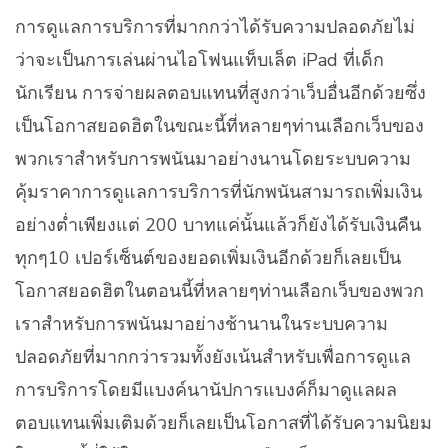
การดูแลการบริการที่มากกว่าได้รับความปลอดภัยไม่
ว่าจะเป็นการเล่นผ่านไอโฟนแท็บเล็ต iPad ที่เด็ก
นักเรียน การจ่ายผลตอบแทนที่สูงกว่าเว็บอื่นอีกด้วยซึ่ง
เป็นโอกาสยอดฮิตในขณะนี้ที่หลายๆท่านเลือกเว็บของ
พวกเราสำหรับการพนันมาอย่างนานโดยระบบความ
คุ้มราคาการดูแลการบริการที่นักพนันสามารถเพิ่มเงิน
อย่างต่ำเพียงแต่ 200 บาทแค่นั้นแล้วก็ยังได้รับเงินคืน
ทุกๆ10 เปอร์เซ็นต์ของยอดเพิ่มเงินอีกด้วยก็เลยเป็น
โอกาสยอดฮิตในตอนนี้ที่หลายๆท่านเลือกเว็บของพวก
เราสำหรับการพนันมาอย่างช้านานในระบบความ
ปลอดภัยที่มากกว่ารวมทั้งยังเน้นสำหรับเพื่อการดูแล
การบริการโดยมีแบงค์นานัปการแบงค์ก็มาดูแลผล
ตอบแทนเพิ่มเติมด้วยก็เลยเป็นโอกาสที่ได้รับความนิยม