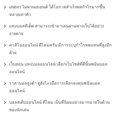
ufabet ไม่ผ่านเอเยนต์ ได้โอกาสสำเร็จผลกำไรมากขึ้น
หลายเท่าตัว
แทงบอลทีเด็ด สามารถเข้ามาเล่นผ่านทางเว็บได้อย่าง
ง่ายดาย
คาสิโนออนไลน์ ดีไหมครับ มีการระบุกำไรทดแทนที่สูงอีก
ด้วย
เว็บสอน แทงบอลออนไลน์ เลือกเว็บไซต์ที่ดีนั้นพนันบอล
ออนไลน์
ราคาบอลสูงต่ำ ดูยังไง เมื่อการเลือกลงทุนพนันบอล
ออนไลน์
บอลสเต็ปออนไลน์ ดีไหม เป็นที่นิยมอย่างมากมายในด้าน
ของนักเล่น