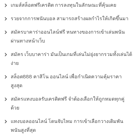
เกมส์สล็อตฟรีเครดิต การลงทุนในลักษณะที่คุ้นเคย
รวยจากการพนันบอล สามารถสร้างผลกำไรให้เกิดขึ้นมา
สมัครบาคาร่าออนไลน์ฟรี หนทางของการเข้าเล่นพนัน
ผ่านทางหน้าเว็บ
สมัคร เว็บบาคาร่า มันเป็นเกมที่เล่นไม่ยุ่งยากรวมทั้งเล่นได้
ง่าย
สล็อต888 คาสิโน ออนไลน์ เพื่อกำเนิดความคุ้มราคา
สูงสุด
สมัครแทงบอลรับเครดิตฟรี จำต้องเลือกให้ถูกหมดทุกคู่
ด้วย
แทงบอลออนไลน์ โดนจับไหม การเข้าเลือกวางเดิมพัน
พนันสูงที่สุด