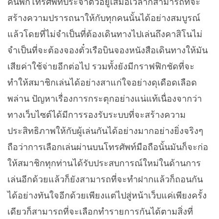
คนพกโทรศัพท์ประจำตัวอยู่เสมอเวลาก็สามารถที่จะ
สร้างความปรารถนาให้กับทุกคนนั้นได้อย่างสมบูรณ์
แล้วโดยที่ไม่จำเป็นที่ต้องเดินทางไปเล่นถึงคาสิโนไม่
จำเป็นที่จะต้องจองตั๋วเรือบินจองหนังสือเดินทางให้มัน
เสียค่าใช้จ่ายอีกต่อไป รวมทั้งยังมีกราฟฟิกชัดที่จะ
ทำให้สมาชิกเล่นได้อย่างสาแก่ใจอย่างดุเดือดเลือด
พล่าน ปัญหาเรื่องการกระตุกอย่างแน่แท้เนื่องจากว่า
ทางเว็บไซต์ได้มีการรองรับระบบที่จะสร้างความ
ประสิทธิภาพให้กับผู้เล่นกันได้อย่างมากอย่างยิ่งจริงๆ
ถือว่าการเลือกเล่นผ่านบนโทรศัพท์มือถือนั้นมันก็จะก่อ
ให้สมาชิกทุกท่านได้รับประสบการณ์ใหม่ในด้านการ
เล่นอีกด้วยแล้วก็ยังสามารถที่จะทำฝากแล้วก็ถอนกัน
ได้อย่างทันใจอีกด้วยเพียงแต่ไปสู่หน้าเว็บแค่เพียงครั้ง
เดียวก็สามารถที่จะเลือกทำรายการกันได้ตามสิ่งที่