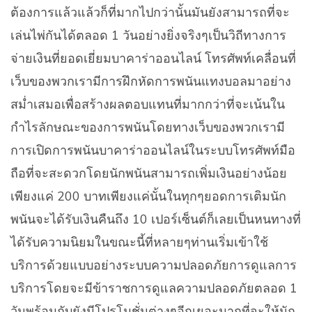
ต้องการแล้วแล้วก็ที่มากไปกว่านั้นมันยังสามารถที่จะ
เล่นไพ่กันได้ตลอด 1 วันอย่างยิ่งจริงๆเป็นวิถีทางการ
จ่ายเงินที่ยอดเยี่ยมบาคาร่าออนไลน์ โทรศัพท์เคลื่อนที่
เว็บของพวกเรามีการฝึกหัดการพนันแทงบอลมาอย่าง
สม่ำเสมอเพื่อสร้างผลตอบแทนที่มากกว่าที่จะเน้นใน
กำไรลักษณะของการพนันโดยทางเว็บของพวกเรามี
การเปิดการพนันบาคาร่าออนไลน์ในระบบโทรศัพท์มือ
ถือที่จะสะดวกโดยนักพนันสามารถเพิ่มเงินอย่างน้อย
เพียงแค่ 200 บาทเพียงแค่นั้นในทุกๆยอดการเติมนัก
พนันจะได้รับเงินคืนถึง 10 เปอร์เซ็นต์ก็เลยเป็นหนทางที่
ได้รับความนิยมในขณะนี้ที่หลายๆท่านเริ่มเข้าใช้
บริการด้วยแบบอย่างระบบความปลอดภัยการดูแลการ
บริการโดยจะมีข้าราชการดูแลความปลอดภัยตลอด 1
วันพร้อมกับยังมีโปรโมชั่นต่างๆอีกเยอะมากที่จะให้นัก