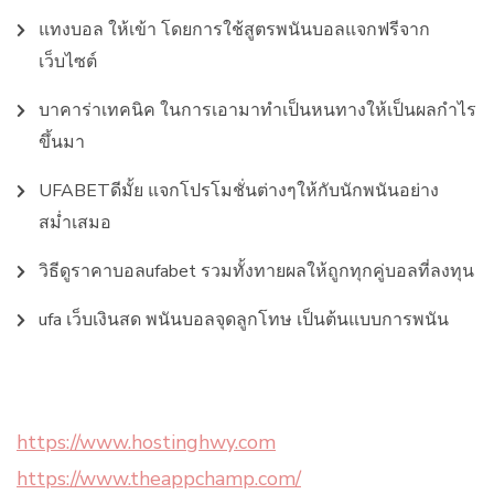
แทงบอล ให้เข้า โดยการใช้สูตรพนันบอลแจกฟรีจาก
เว็บไซต์
บาคาร่าเทคนิค ในการเอามาทำเป็นหนทางให้เป็นผลกำไร
ขึ้นมา
UFABETดีมั้ย แจกโปรโมชั่นต่างๆให้กับนักพนันอย่าง
สม่ำเสมอ
วิธีดูราคาบอลufabet รวมทั้งทายผลให้ถูกทุกคู่บอลที่ลงทุน
ufa เว็บเงินสด พนันบอลจุดลูกโทษ เป็นต้นแบบการพนัน
https://www.hostinghwy.com
https://www.theappchamp.com/