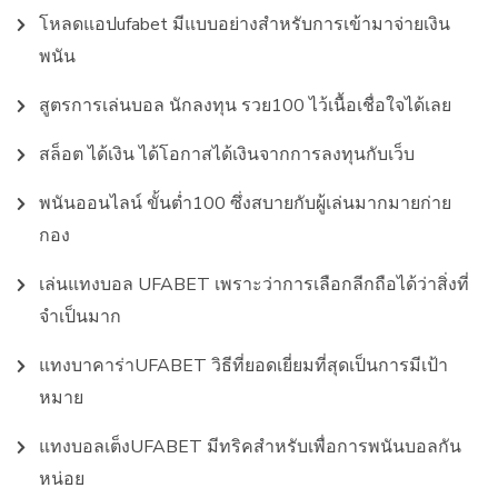
โหลดแอปufabet มีแบบอย่างสำหรับการเข้ามาจ่ายเงิน
พนัน
สูตรการเล่นบอล นักลงทุน รวย100 ไว้เนื้อเชื่อใจได้เลย
สล็อต ได้เงิน ได้โอกาสได้เงินจากการลงทุนกับเว็บ
พนันออนไลน์ ขั้นต่ำ100 ซึ่งสบายกับผู้เล่นมากมายก่าย
กอง
เล่นแทงบอล UFABET เพราะว่าการเลือกลีกถือได้ว่าสิ่งที่
จำเป็นมาก
แทงบาคาร่าUFABET วิธีที่ยอดเยี่ยมที่สุดเป็นการมีเป้า
หมาย
แทงบอลเต็งUFABET มีทริคสำหรับเพื่อการพนันบอลกัน
หน่อย