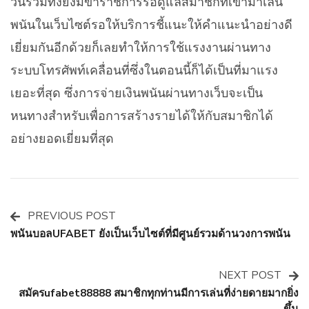
วันรวมทั้งยังมีข้าราชการรอดูแลสมาชิกที่เข้ามาเล่น
พนันในเว็บไซต์รอให้บริการชี้แนะให้คำแนะนำอย่างดี
เยี่ยมกันอีกด้วยก็เลยทำให้การใช้แรงงานผ่านทาง
ระบบโทรศัพท์เคลื่อนที่ซึ่งในตอนนี้ก็ได้เป็นที่มาแรง
เยอะที่สุด ซึ่งการจ่ายเงินพนันผ่านทางเว็บจะเป็น
หนทางสำหรับเพื่อการสร้างรายได้ให้กับสมาชิกได้
อย่างยอดเยี่ยมที่สุด
PREVIOUS POST
Post
พนันบอลUFABET ยังเป็นเว็บไซต์ที่มีศูนย์รวมด้านวงการพนัน
Navigation
NEXT POST
สมัครufabet88888 สมาชิกทุกท่านมีการเล่นที่ง่ายดายมากยิ่ง
ขึ้น