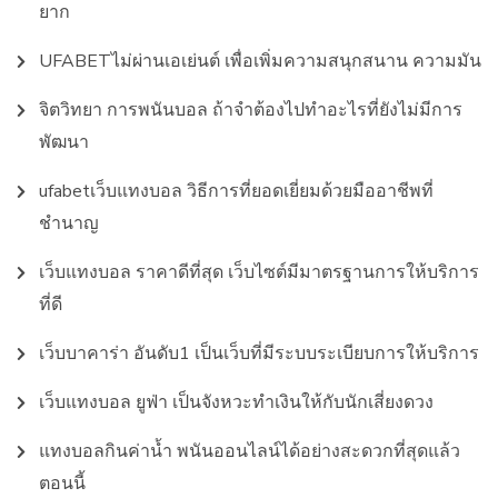
ยาก
UFABETไม่ผ่านเอเย่นต์ เพื่อเพิ่มความสนุกสนาน ความมัน
จิตวิทยา การพนันบอล ถ้าจำต้องไปทำอะไรที่ยังไม่มีการ
พัฒนา
ufabetเว็บแทงบอล วิธีการที่ยอดเยี่ยมด้วยมืออาชีพที่
ชำนาญ
เว็บแทงบอล ราคาดีที่สุด เว็บไซต์มีมาตรฐานการให้บริการ
ที่ดี
เว็บบาคาร่า อันดับ1 เป็นเว็บที่มีระบบระเบียบการให้บริการ
เว็บแทงบอล ยูฟ่า เป็นจังหวะทำเงินให้กับนักเสี่ยงดวง
แทงบอลกินค่าน้ำ พนันออนไลน์ได้อย่างสะดวกที่สุดแล้ว
ตอนนี้